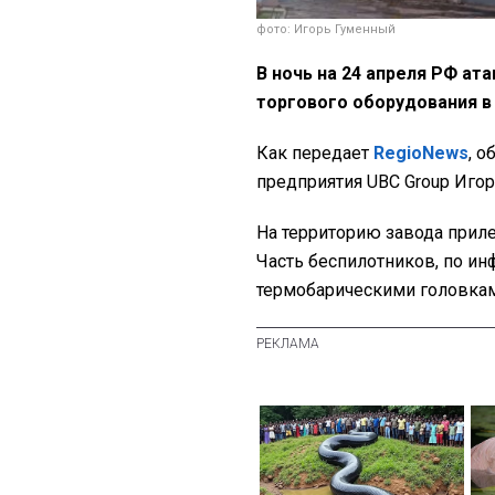
фото: Игорь Гуменный
В ночь на 24 апреля РФ ат
торгового оборудования в
Как передает
RegioNews
, о
предприятия UBC Group Иго
На территорию завода приле
Часть беспилотников, по ин
термобарическими головкам