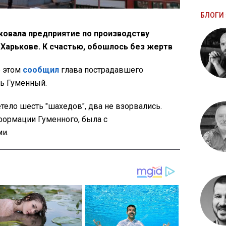
БЛОГИ 
аковала предприятие по производству
 Харькове. К счастью, обошлось без жертв
б этом
сообщил
глава пострадавшего
рь Гуменный.
тело шесть "шахедов", два не взорвались.
формации Гуменного, была с
и.