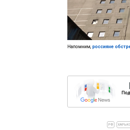
Напомним,
россияне обстр
Под
РФ
ХАРЬК