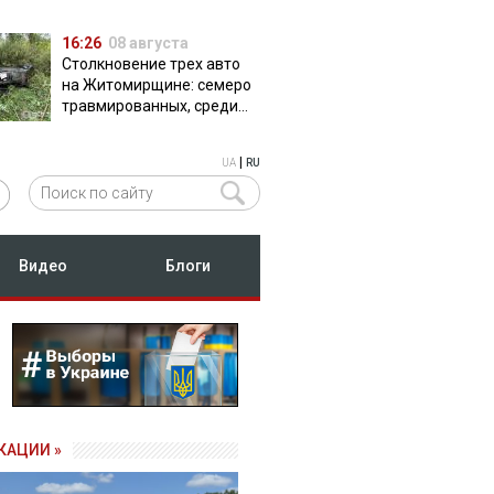
16:26
08 августа
Столкновение трех авто
на Житомирщине: семеро
травмированных, среди
них двое детей
|
UA
RU
Видео
Блоги
КАЦИИ »