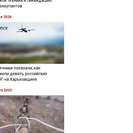
кой техники и ликвидацию
 оккупантов
ля 2026
чники показали, как
жили девять российских
й" на Харьковщине
та 2025