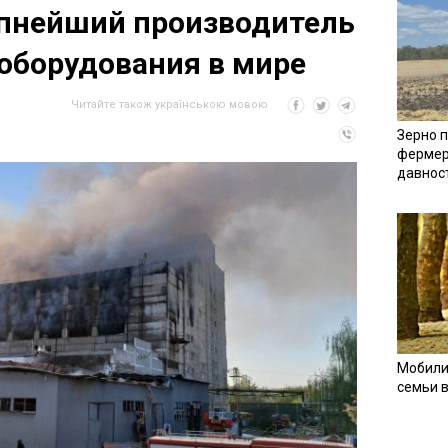
упнейший производитель
оборудования в мире
Читайте також українською мовою
Зерно п
фермер
давнос
Мобили
семьи 