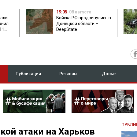
19:05
08 августа
жали
Войска РФ продвинулись в
анил
Донецкой области –
11
DeepState
есу
Публикации
Регионы
Досье
ПУБЛИ
ской атаки на Харьков