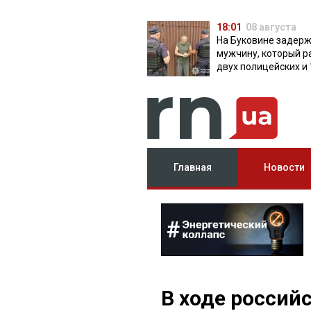
18:01
08 августа
На Буковине задер
мужчину, который р
двух полицейских и 
дней скрывался в л
Главная
Новости
В ходе россий