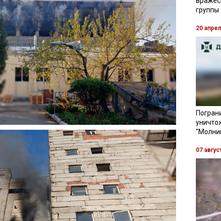
вражес
группы
20 апре
Пограни
уничто
"Молни
07 авгус