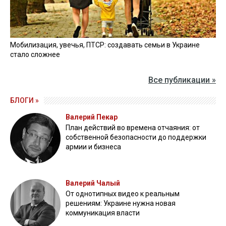
наступления РФ в мае 2024 года.
В конце февраля Киевский апелляционный суд
сменил меру пресечения
бывшему командиру 125-
й отдельной бригады территориальной обороны
генерал-лейтенанту Артуру Горбенко с содержания
под стражей на круглосуточный домашний арест.
В начале апреля Печерский суд Киева сменил меру
пресечения для экскомандира 415-го батальона 125-
й бригады ТрО полковника Ильи Лапина на
круглосуточный домашний арест
с разрешением
посещать лечебные учреждения.
ЧИТАЙТЕ ТАКЖЕ:
Дело топ-генералов: решение проблем армии
или удар по репутации властей?