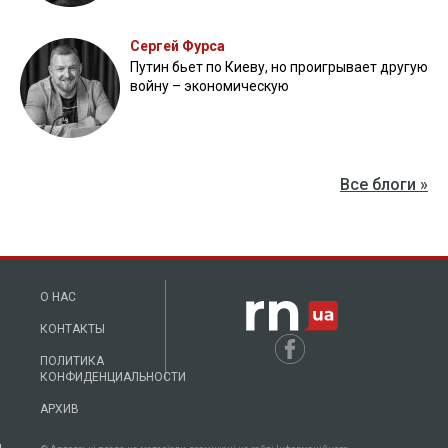
"Боевых командиров точно не стоит сажать":
генерал Марченко прокомментировал дела
против собратьев
СУД
КИЕВ
МЕРА ПРЕСЕЧЕНИЯ
ГЕНЕРАЛ
ЮРИЙ ГАЛУШКИН
ОБОРОНА ХАРЬКОВЩИНЫ
ЧИТАЙТЕ ТАКОЖ »
Пошел в СЗЧ и убил мать: во Львовской области судили
военнослужащего
22 апреля 2025, 17:29
Суд отправил заммэра Киева Прокопива под
круглосуточный домашний арест
22 апреля 2025, 16:15
Не понравилось поведение ТЦК: на Полтавщине мужчину
судили за уклонение от мобилизации