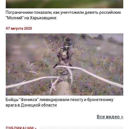
"Во вторник, 22 апреля Печерский районный суд
Киева продлил меру пресечения для эксначальника
ОТУ "Харьков" генерала Юрия Галушкина в виде
содержания под стражей на 60 дней — до 20 июня", —
говорится в сообщении.
Адвокат Галушкина Дмитрий Круговой сообщил
журналистам, что 17 апреля генералу сделали
операцию по удалению металлоконструкций,
установленных в результате перелома ключицы. С
тех пор он находится в палате интенсивной терапии.
"Первое заседание должно было состояться в
пятницу. Врачи предоставили письменный ответ,
насколько мне известно со слов следователя, что он
не может принимать участие ни по
видеоконференции, ни лично прибыть в суд", —