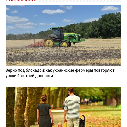
заявил адвокат.
К судебному заседанию 22 апреля Галушкин
присоединился в онлайн-режиме.
Дело о ненадлежащей обороне Харьковщины
Напомним,
20 января СБУ и ГБР
задержали трех
должностных лиц ВСУ
, проваливших защиту
Харьковщины во время наступления РФ в мае 2024
года. Фигурантам грозит до 10 лет тюрьмы.
21 января Печерский районный суд города Киева
избрал меры пресечения
экскомандующему ОТУ
"Харьков", бригадному генералу Юрию Галушкину и
бывшему командиру 415-го отдельного стрелкового
батальона 23-й отдельной механизированной
бригады Илье Лапину. Их подозревают в
ненадлежащей обороне Харьковщины во время