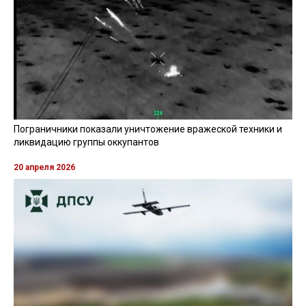
фото: Общественное
Читайте також
українською мовою
Сегодня, 22 апреля, Печерский районный суд
города Киева на два месяца продлил меру
пресечения для бывшего начальника Оперативно-
тактической группировки "Харьков" генерала Юрия
Галушкина. Он подозревается в ненадлежащей
обороне Харьковщины во время наступления РФ в
мае 2024 года
Об этом сообщает
Общественное
, передает
RegioNews
.