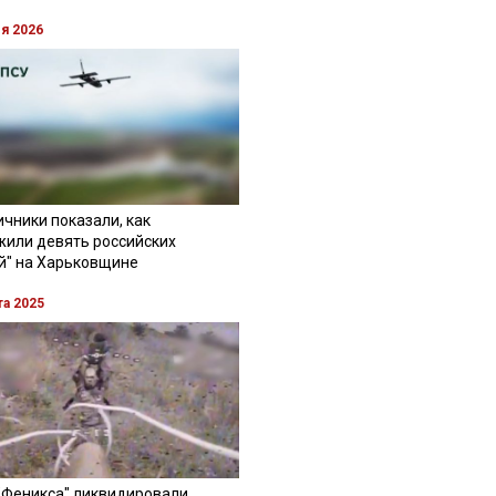
ля 2026
чники показали, как
жили девять российских
й" на Харьковщине
та 2025
"Феникса" ликвидировали