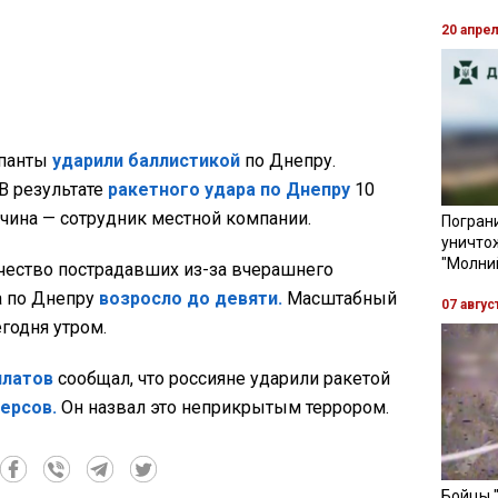
20 апре
панты
ударили баллистикой
по Днепру.
В результате
ракетного удара по Днепру
10
чина — сотрудник местной компании.
Пограни
уничто
"Молни
ичество пострадавших из-за вчерашнего
а по Днепру
возросло до девяти.
Масштабный
07 авгус
годня утром.
илатов
сообщал, что россияне ударили ракетой
ерсов.
Он назвал это неприкрытым террором.
Бойцы 