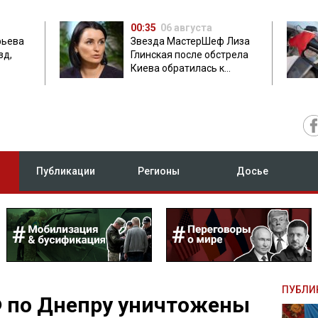
00:35
06 августа
фьева
Звезда МастерШеф Лиза
зд,
Глинская после обстрела
Киева обратилась к
с
россиянам
Публикации
Регионы
Досье
ПУБЛИ
Ф по Днепру уничтожены