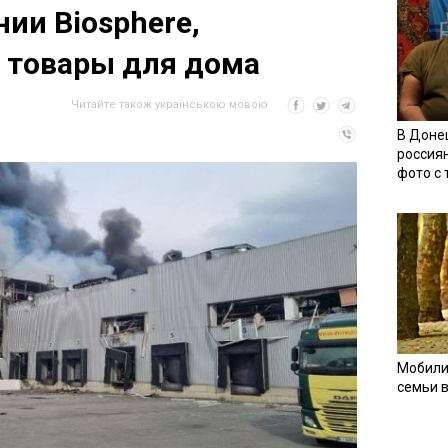
ии Biosphere,
 товары для дома
Читайте також українською мовою
В Доне
россия
фото с
Мобили
семьи 