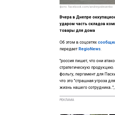
фото: facebook.com/andreyzdesenko
Вчера в Днепре оккупацио
ударом часть складов комп
товары для дома
Об этом в соцсетях
сообщи
передает
RegioNews
.
"р
оссия пишет, что они ата
стратегическую продукцию. 
фольгу, пергамент для Пасх
что это "страшная угроза для
жизнь нашего сотрудника..."