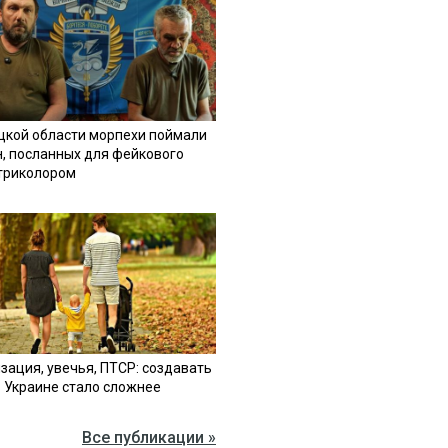
цкой области морпехи поймали
н, посланных для фейкового
 триколором
зация, увечья, ПТСР: создавать
в Украине стало сложнее
Все публикации »