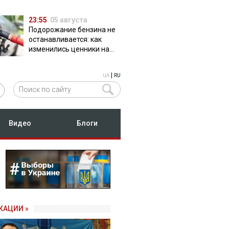
23:55
05 августа
Подорожание бензина не
останавливается: как
изменились ценники на
АЗС
|
UA
RU
Видео
Блоги
КАЦИИ »