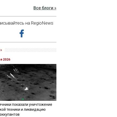
Все блоги »
исывайтесь на RegioNews
»
ля 2026
ичники показали уничтожение
кой техники и ликвидацию
 оккупантов