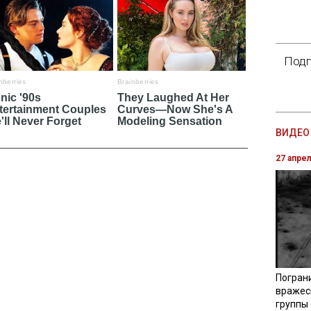
Подп
ВИДЕО 
27 апре
Погран
вражес
группы