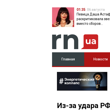
01:35
06 августа
Певица Даша Аста
раскритиковала зве
вместо сборов
публикующих фото 
вечеринок
Главная
Новости
Из-за удара Р