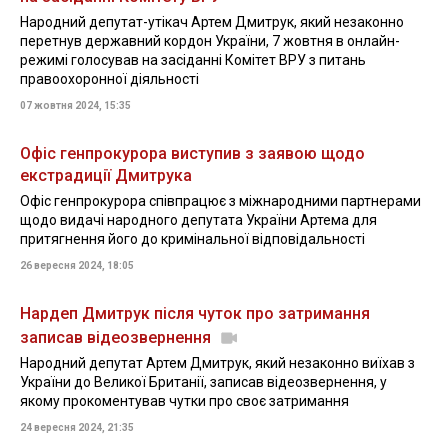
Народний депутат-утікач Артем Дмитрук, який незаконно
перетнув державний кордон України, 7 жовтня в онлайн-
режимі голосував на засіданні Комітет ВРУ з питань
правоохоронної діяльності
07 жовтня 2024, 15:35
Офіс генпрокурора виступив з заявою щодо
екстрадиції Дмитрука
Офіс генпрокурора співпрацює з міжнародними партнерами
щодо видачі народного депутата України Артема для
притягнення його до кримінальної відповідальності
26 вересня 2024, 18:05
Нардеп Дмитрук після чуток про затримання
записав відеозвернення
Народний депутат Артем Дмитрук, який незаконно виїхав з
України до Великої Британії, записав відеозвернення, у
якому прокоментував чутки про своє затримання
24 вересня 2024, 21:35