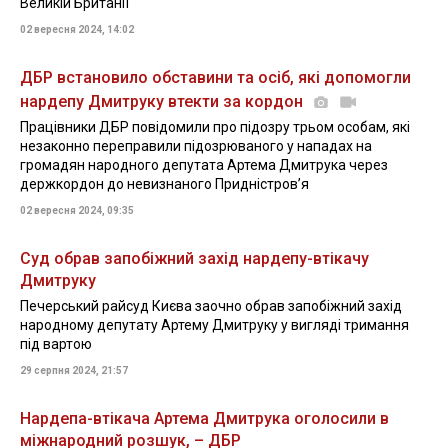
Великій Британії
02 вересня 2024, 14:02
ДБР встановило обставини та осіб, які допомогли
нардепу Дмитруку втекти за кордон
Працівники ДБР повідомили про підозру трьом особам, які
незаконно переправили підозрюваного у нападах на
громадян народного депутата Артема Дмитрука через
держкордон до невизнаного Придністровʼя
02 вересня 2024, 09:35
Суд обрав запобіжний захід нардепу-втікачу
Дмитруку
Печерський райсуд Києва заочно обрав запобіжний захід
народному депутату Артему Дмитруку у вигляді тримання
під вартою
29 серпня 2024, 21:57
Нардепа-втікача Артема Дмитрука оголосили в
міжнародний розшук, – ДБР