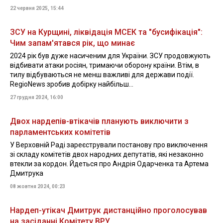
22 червня 2025, 15:44
ЗСУ на Курщині, ліквідація МСЕК та "бусифікація":
Чим запам'ятався рік, що минає
2024 рік був дуже насиченим для України. ЗСУ продовжують
відбивати атаки росіян, тримаючи оборону країни. Втім, в
тилу відбуваються не менш важливі для держави події.
RegioNews зробив добірку найбільш...
27 грудня 2024, 16:00
Двох нардепів-втікачів планують виключити з
парламентських комітетів
У Верховній Раді зареєстрували постанову про виключення
зі складу комітетів двох народних депутатів, які незаконно
втекли за кордон. Йдеться про Андрія Одарченка та Артема
Дмитрука
08 жовтня 2024, 00:23
Нардеп-утікач Дмитрук дистанційно проголосував
на засіданні Комітету ВРУ