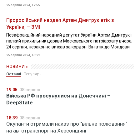
25 серпня 2024, 17:55
Проросійський нардеп Артем Дмитрук втік з
України, – ЗМІ
Позафракційний народний депутат України Артем Дмитрук і
палкий прихильник церкви Московського патріархату вчора,
24 серпня, незаконно виїхав за кордон. Він втік до Молдови
25 серпня 2024, 16:22
НОВИНИ »
Останні
Популярні
19:05
08 серпня
Війська РФ просунулися на Донеччині –
DeepState
18:39
08 серпня
Окупанти отримали наказ про "вільне полювання"
на автотранспорт на Херсонщині