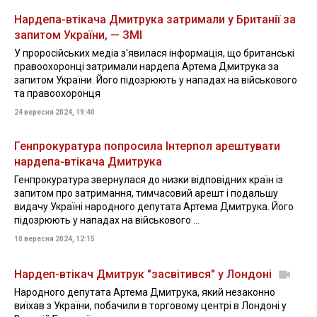
Нардепа-втікача Дмитрука затримали у Британії за
запитом України, — ЗМІ
У проросійських медіа з'явилася інформація, що британські
правоохоронці затримали нардепа Артема Дмитрука за
запитом України. Його підозрюють у нападах на військового
та правоохоронця
24 вересня 2024, 19:40
Генпрокуратура попросила Інтерпол арештувати
нардепа-втікача Дмитрука
Генпрокуратура звернулася до низки відповідних країн із
запитом про затримання, тимчасовий арешт і подальшу
видачу Україні народного депутата Артема Дмитрука. Його
підозрюють у нападах на військового ...
10 вересня 2024, 12:15
Нардеп-втікач Дмитрук "засвітився" у Лондоні
Народного депутата Артема Дмитрука, який незаконно
виїхав з України, побачили в торговому центрі в Лондоні у