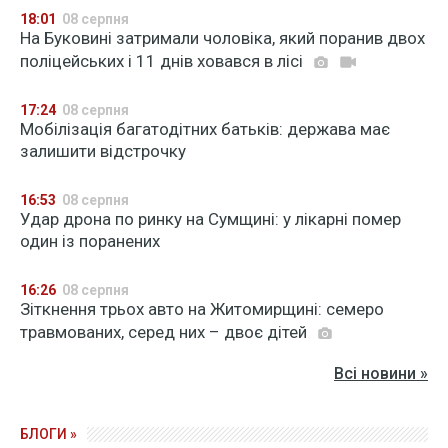
18:01
08 серпня
На Буковині затримали чоловіка, який поранив двох
поліцейських і 11 днів ховався в лісі
17:24
08 серпня
Мобілізація багатодітних батьків: держава має
залишити відстрочку
16:53
08 серпня
Удар дрона по ринку на Сумщині: у лікарні помер
один із поранених
16:26
08 серпня
Зіткнення трьох авто на Житомирщині: семеро
травмованих, серед них – двоє дітей
Всі новини »
БЛОГИ »