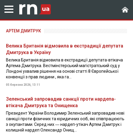
АРТЕМ ДМИТРУК
Велика Британія відмовила в екстрадиції депутата
Дмитрука в Україну
Велика Британія відмовила в екстрадиції депутата-втікача
Артема Дмитрука. Вестмінстерський магістратський суд у
Лондоні ухвалив рішення на основі статті 8 Європейської
конвенції з прав людини , яка га...
05 березня 2026, 13:11
Зеленський запровадив санкції проти нардепа-
втікача Дмитрука та Онищенка
Президент України Володимир Зеленський запровадив нові
санкції проти фізичних та юридичних осіб, які співпрацюють
з окупантами. Серед них ― нардеп-утікач Артем Дмитрук і
колишній нардеп Олександр Онищ...