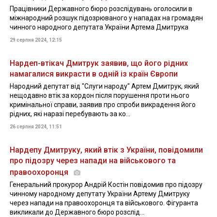
Працівники Державного бюро розслідувань оголосили в
міжнародний розшук підозрюваного у нападах на громадян
чинного народного депутата України Артема Дмитрука
29 серпня 2024, 12:15
Нардеп-втікач Дмитрук заявив, що його рідних
намагалися викрасти в одній із країн Європи
Народний депутат від "Слуги народу" Артем Дмитрук, який
нещодавно втік за кордон після порушення проти нього
кримінальної справи, заявив про спроби викрадення його
рідних, які наразі перебувають за ко...
26 серпня 2024, 11:51
Нардепу Дмитруку, який втік з України, повідомили
про підозру через напади на військового та
правоохоронця
Генеральний прокурор Андрій Костін повідомив про підозру
чинному народному депутату України Артему Дмитруку
через напади на правоохоронця та військового. Фігуранта
викликали до Державного бюро розслід...