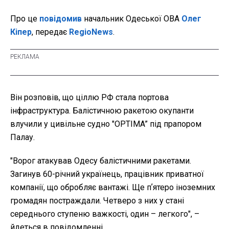
Про це
повідомив
начальник Одеської ОВА
Олег
Кіпер
, передає
RegioNews
.
Він розповів, що ціллю РФ стала портова
інфраструктура. Балістичною ракетою окупанти
влучили у цивільне судно "OPTIMA” під прапором
Палау.
"
Ворог атакував Одесу балістичними ракетами.
Загинув 60-річний українець, працівник приватної
компанії, що обробляє вантажі. Ще пʼятеро іноземних
громадян постраждали. Четверо з них у стані
середнього ступеню важкості, один – легкого", –
йдеться в повідомленні.