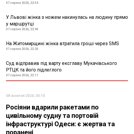
07 серпня 2026, 22:54
У Львові жінка з ножем накинулась на людину прямо
у маршрутці
07 серпня 2026, 22:40
На Житомирщині жінка втратила гроші через SMS
07 серпня 2026, 22:20
Суд відправив під варту ексглаву Мукачівського
РТЦК та його підлеглого
07 серпня 2026, 22:11
08 жовтня 2024, 00:10
Росіяни вдарили ракетами по
цивільному судну та портовій
інфраструктурі Одеси: є жертва та
поранені