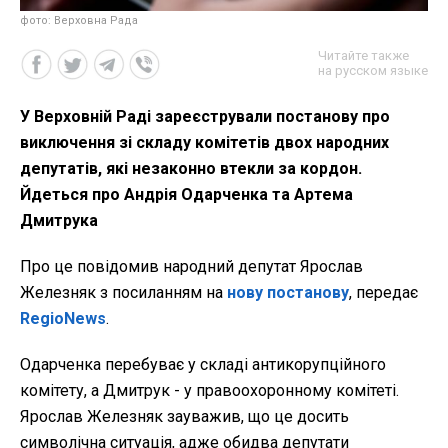
фото: Верховна Рада
Читайте также
на русском языке
У Верховній Раді зареєстрували постанову про
виключення зі складу комітетів двох народних
депутатів, які незаконно втекли за кордон.
Йдеться про Андрія Одарченка та Артема
Дмитрука
Про це повідомив народний депутат Ярослав
Железняк з посиланням на
нову постанову
, передає
RegioNews
.
Одарченка перебуває у складі антикорупційного
комітету, а Дмитрук - у правоохоронному комітеті.
Ярослав Железняк зауважив, що це досить
символічна ситуація, адже обидва депутати