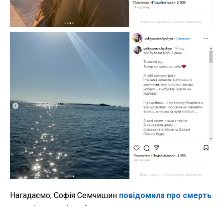
Нагадаємо, Софія Семчишин
повідомила про смерть
чоловіка
у неділю, 6 жовтня.