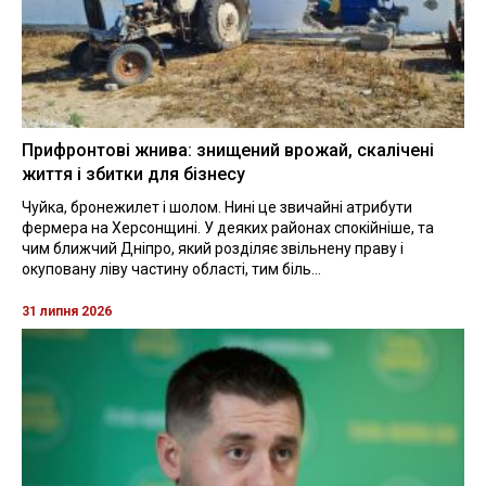
Прифронтові жнива: знищений врожай, скалічені
життя і збитки для бізнесу
Чуйка, бронежилет і шолом. Нині це звичайні атрибути
фермера на Херсонщині. У деяких районах спокійніше, та
чим ближчий Дніпро, який розділяє звільнену праву і
окуповану ліву частину області, тим біль...
31 липня 2026