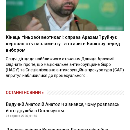
Кінець тіньової вертикалі: справа Арахамії руйнує
керованість парламенту та ставить Банкову перед
вибором
Слідчі дії щодо найближчого оточення Давида Арахамії
свідчать про те, що Національне антикорупційне бюро
(НАБУ) та Спеціалізована антикорупційна прокуратура (САП)
впритул наблизилися до процесуального...
ОСТАННІ НОВИНИ »
Ведучий Анатолій Анатоліч зізнався, чому розпалась
його дружба з Остапчуком
08 серпня 2026, 01:35
Дівчина співака Володимира Дантеса офіційно