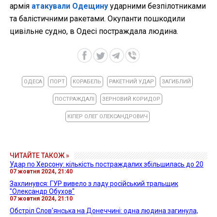
армія
атакували Одещину
ударними безпілотниками
та балістичними ракетами. Окупанти пошкодили
цивільне судно, в Одесі постраждала людина.
ОДЕСА
ПОРТ
КОРАБЕЛЬ
РАКЕТНИЙ УДАР
ЗАГИБЛИЙ
ПОСТРАЖДАЛІ
ЗЕРНОВИЙ КОРИДОР
КІПЕР ОЛЕГ ОЛЕКСАНДРОВИЧ
ЧИТАЙТЕ ТАКОЖ »
Удар по Херсону: кількість постраждалих збільшилась до 20
07 жовтня 2024, 21:40
Захлинувся: ГУР вивело з ладу російський тральщик
"Олександр Обухов"
07 жовтня 2024, 21:10
Обстріл Слов'янська на Донеччині: одна людина загинула,