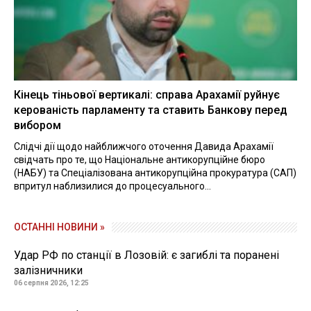
Кінець тіньової вертикалі: справа Арахамії руйнує
керованість парламенту та ставить Банкову перед
вибором
Слідчі дії щодо найближчого оточення Давида Арахамії
свідчать про те, що Національне антикорупційне бюро
(НАБУ) та Спеціалізована антикорупційна прокуратура (САП)
впритул наблизилися до процесуального...
ОСТАННІ НОВИНИ »
Удар РФ по станції в Лозовій: є загиблі та поранені
залізничники
06 серпня 2026, 12:25