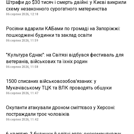
Штрафи до $30 тисяч і смерть двійні: у Києві викрили
схему незаконного сурогатного материнства
06 серпня 2026, 12:18
Росіяни вдарили КАБами по громаді на Запоріжжі:
пошкоджені будинки та заклад освіти
06 серпня 2026, 11:59
"Культура Єднає": на Світязі відбувся фестиваль для
ветеранів, військових та їхніх родин
06 серпня 2026, 11:58
1500 списаних військовозобов'язаних: у
Мукачівському ТЦК та ВЛК проводять обшуки
06 серпня 2026, 11:47
Окупанти атакували дроном сміттєвоз у Херсоні:
постраждали троє чоловіків
06 серпня 2026, 11:42
6 квартир, 3 будинки й елітні авто: екскомандувачу