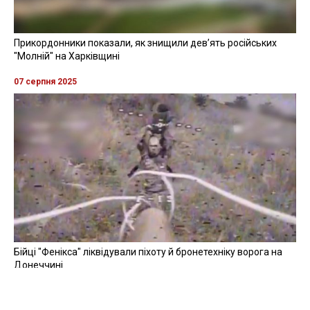
Прикордонники показали, як знищили девʼять російських
"Молній" на Харківщині
07 серпня 2025
Бійці "Фенікса" ліквідували піхоту й бронетехніку ворога на
Донеччині
Всі відео »