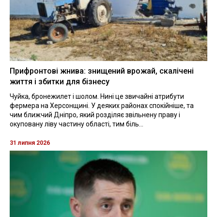
Прифронтові жнива: знищений врожай, скалічені
життя і збитки для бізнесу
Чуйка, бронежилет і шолом. Нині це звичайні атрибути
фермера на Херсонщині. У деяких районах спокійніше, та
чим ближчий Дніпро, який розділяє звільнену праву і
окуповану ліву частину області, тим біль...
31 липня 2026