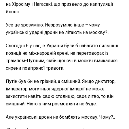
на Хіросіму і Нагасакі, що призвело до капітуляції
Японії.
Усе це зрозуміло. Незрозуміло інше – чому
українські ударні дрони не літають на москву?..
Сьогодні б у нас, в України були б набагато сильніші
позиції на міжнародній арені, на переговорах із
Трампом-Путіним, якби щоночі в москві вмикалися
сирени повітряної тривоги.
Путін був би не грізний, а смішний. Якщо диктатор,
імператор могутньої ядерної імперії не може
захистити навіть свою столицю, своє лігво, то він
смішний. Ніхто з ним розмовляти не буде.
Але українські дрони не бомблять москву. Чому?..