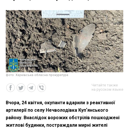
фото: Харківська обласна прокуратура
Читайте также
на русском языке
Вчора, 24 квітня, окупанти вдарили з реактивної
артилерії по селу Нечволодівка Купʼянського
району. Внаслідок ворожих обстрілів пошкоджені
житлові будинки, постраждали мирні жителі