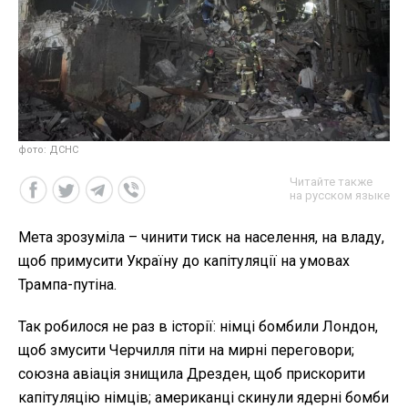
фото: ДСНС
Читайте также
на русском языке
Мета зрозуміла – чинити тиск на населення, на владу,
щоб примусити Україну до капітуляції на умовах
Трампа-путіна.
Так робилося не раз в історії: німці бомбили Лондон,
щоб змусити Черчилля піти на мирні переговори;
союзна авіація знищила Дрезден, щоб прискорити
капітуляцію німців; американці скинули ядерні бомби