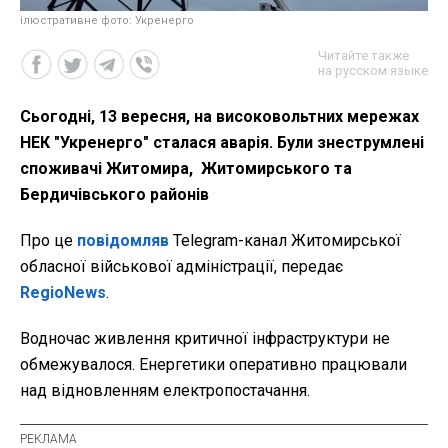
ілюстративне фото: Укренерго
Читайте также
на русском языке
Сьогодні, 13 вересня, на високовольтних мережах
НЕК "Укренерго" сталася аварія. Були знеструмлені
споживачі Житомира, Житомирського та
Бердичівського районів
Про це
повідомляв
Telegram-канал Житомирської
обласної військової адміністрації, передає
RegioNews
.
Водночас живлення критичної інфраструктури не
обмежувалося. Енергетики оперативно працювали
над відновленням електропостачання.