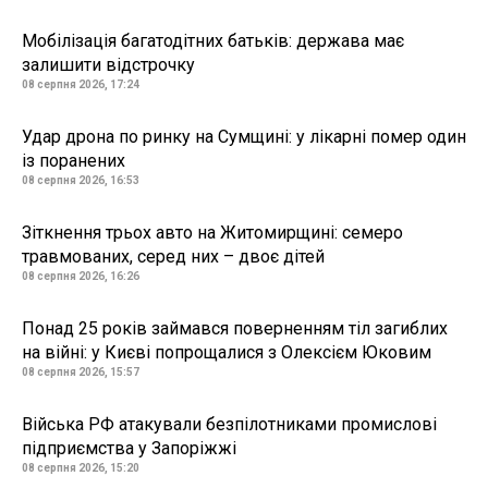
Мобілізація багатодітних батьків: держава має
залишити відстрочку
08 серпня 2026, 17:24
Удар дрона по ринку на Сумщині: у лікарні помер один
із поранених
08 серпня 2026, 16:53
Зіткнення трьох авто на Житомирщині: семеро
травмованих, серед них – двоє дітей
08 серпня 2026, 16:26
Понад 25 років займався поверненням тіл загиблих
на війні: у Києві попрощалися з Олексієм Юковим
08 серпня 2026, 15:57
Війська РФ атакували безпілотниками промислові
підприємства у Запоріжжі
08 серпня 2026, 15:20