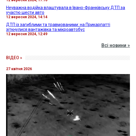
Неуважна водійка влаштувала в Івано-Франківську ДТП за
участю шести авто
12 вересня 2024, 14:14
ДТП із загиблими та травмованими: на Прикарпатті
зіткнулися вантажівка та мікроавтобус
12 вересня 2024, 12:49
Всі новини »
ВІДЕО »
27 квітня 2026