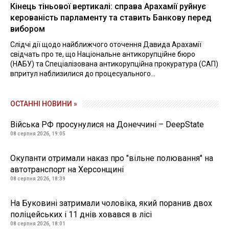
Кінець тіньової вертикалі: справа Арахамії руйнує
керованість парламенту та ставить Банкову перед
вибором
Слідчі дії щодо найближчого оточення Давида Арахамії
свідчать про те, що Національне антикорупційне бюро
(НАБУ) та Спеціалізована антикорупційна прокуратура (САП)
впритул наблизилися до процесуального...
ОСТАННІ НОВИНИ »
Війська РФ просунулися на Донеччині – DeepState
08 серпня 2026, 19:05
Окупанти отримали наказ про "вільне полювання" на
автотранспорт на Херсонщині
08 серпня 2026, 18:39
На Буковині затримали чоловіка, який поранив двох
поліцейських і 11 днів ховався в лісі
08 серпня 2026, 18:01