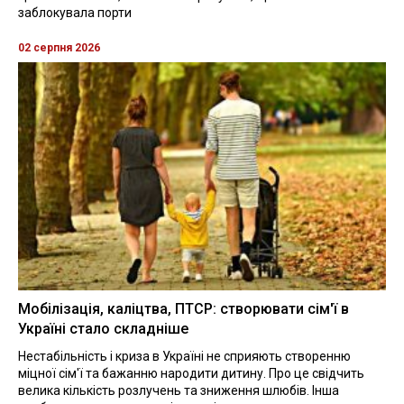
заблокувала порти
02 серпня 2026
Мобілізація, каліцтва, ПТСР: створювати сім'ї в
Україні стало складніше
Нестабільність і криза в Україні не сприяють створенню
міцної сім'ї та бажанню народити дитину. Про це свідчить
велика кількість розлучень та зниження шлюбів. Інша