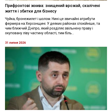
Прифронтові жнива: знищений врожай, скалічені
життя і збитки для бізнесу
Чуйка, бронежилет і шолом. Нині це звичайні атрибути
фермера на Херсонщині. У деяких районах спокійніше, та
чим ближчий Дніпро, який розділяє звільнену праву і
окуповану ліву частину області, тим біль...
31 липня 2026