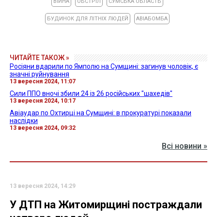
ВІЙНА
ОБСТРІЛ
СУМСЬКА ОБЛАСТЬ
БУДИНОК ДЛЯ ЛІТНІХ ЛЮДЕЙ
АВІАБОМБА
ЧИТАЙТЕ ТАКОЖ »
Росіяни вдарили по Ямполю на Сумщині: загинув чоловік, є
значні руйнування
13 вересня 2024, 11:07
Сили ППО вночі збили 24 із 26 російських "шахедів"
13 вересня 2024, 10:17
Авіаудар по Охтирці на Сумщині: в прокуратурі показали
наслідки
13 вересня 2024, 09:32
Всі новини »
13 вересня 2024, 14:29
У ДТП на Житомирщині постраждали