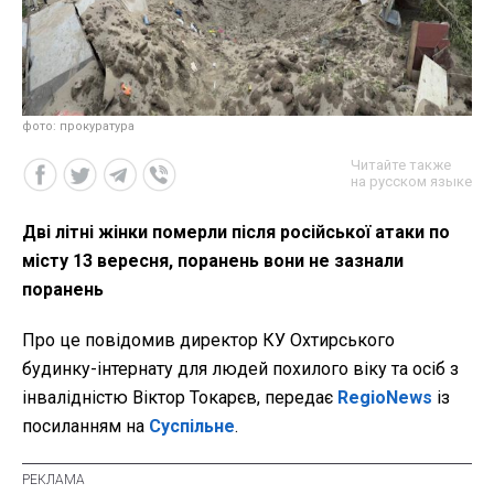
фото: прокуратура
Читайте также
на русском языке
Дві літні жінки померли після російської атаки по
місту 13 вересня, поранень вони не зазнали
поранень
Про це повідомив директор КУ Охтирського
будинку-інтернату для людей похилого віку та осіб з
інвалідністю Віктор Токарєв, передає
RegioNews
із
посиланням на
Суспільне
.