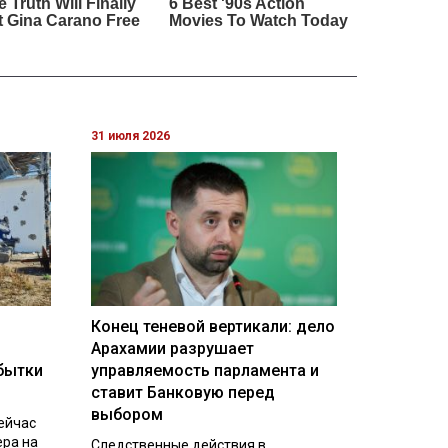
31 июля 2026
Конец теневой вертикали: дело
Арахамии разрушает
бытки
управляемость парламента и
ставит Банковую перед
выбором
ейчас
ера на
Следственные действия в