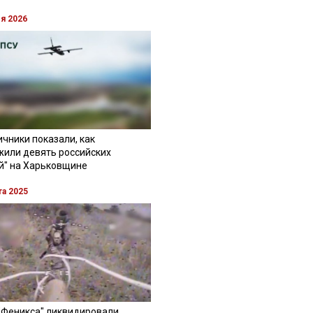
ля 2026
чники показали, как
жили девять российских
й" на Харьковщине
та 2025
"Феникса" ликвидировали