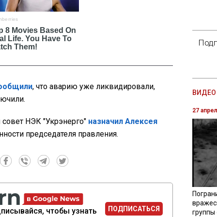
Подп
ообщили
, что аварию уже ликвидировали,
ВИДЕО 
лючили.
27 апре
совет НЭК "Укрэнерго"
назначил Алексея
ности председателя правления.
Погран
вражес
ПОДПИСАТЬСЯ
писывайся, чтобы узнать
группы