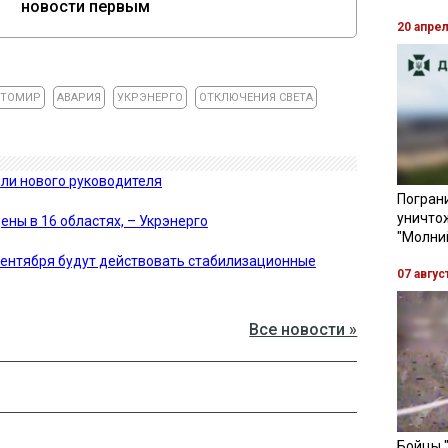
новости первым
20 апре
ТОМИР
АВАРИЯ
УКРЭНЕРГО
ОТКЛЮЧЕНИЯ СВЕТА
или нового руководителя
Пограни
уничто
ны в 16 областях, – Укрэнерго
"Молни
 сентября будут действовать стабилизационные
07 авгус
Все новости »
Бойцы 