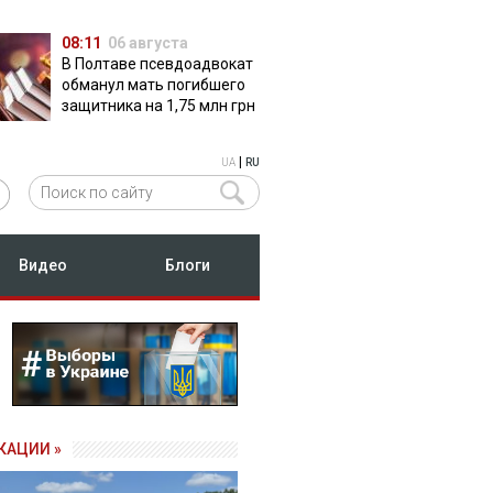
08:11
06 августа
В Полтаве псевдоадвокат
обманул мать погибшего
защитника на 1,75 млн грн
|
UA
RU
Видео
Блоги
КАЦИИ »