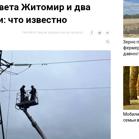
света Житомир и два
: что известно
Читайте також українською мовою
Зерно п
фермер
давнос
Мобили
семьи 