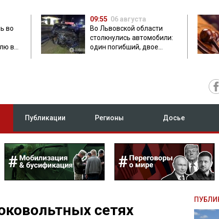
09:55
06 августа
ь во
Во Львовской области
столкнулись автомобили:
лю в
один погибший, двое
травмированных
Публикации
Регионы
Досье
ПУБЛИ
оковольтных сетях