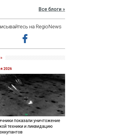
Все блоги »
исывайтесь на RegioNews
»
ля 2026
ичники показали уничтожение
кой техники и ликвидацию
 оккупантов