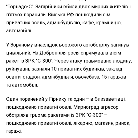
"Торнадо-С". Загарбники вбили двох мирних жителів і
п’ятьох поранили. Війська РФ пошкодили сім
приватних осель, адмінбудівлю, кафе, крамницю,
автомобілі.
У Зоряному внаслідок ворожого артобстрілу загинув
цивільний. На Добропілля росія спрямувала вісім
ракет із ЗРК "С-300". Через атаку травмовано людину,
руйнувань зазнали 10 приватних будинків, заклад
освіти, стадіон, адмінбудівля, овочебаза, 15 гаражів
та автомобілі.
Один поранений у Гірнику та один – в Єлизаветівці,
пошкоджено приватні оселі. Мирноград агресор
обстріляв трьома ракетами із ЗРК "С-300" –
пошкоджено приватні оселі, лікарню, магазин, ринок,
гаражі.