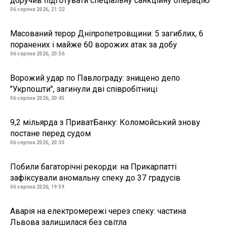
доручив підготувати спеціальну санкційну операцію
06 серпня 2026, 21:22
Масований терор Дніпропетровщини: 5 загиблих, 6
поранених і майже 60 ворожих атак за добу
06 серпня 2026, 20:56
Ворожий удар по Павлограду: знищено депо
"Укрпошти", загинули дві співробітниці
06 серпня 2026, 20:45
9,2 мільярда з ПриватБанку: Коломойський знову
постане перед судом
06 серпня 2026, 20:30
Побили багаторічні рекорди: на Прикарпатті
зафіксували аномальну спеку до 37 градусів
06 серпня 2026, 19:59
Аварія на електромережі через спеку: частина
Львова залишилася без світла