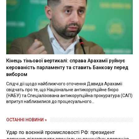
Кінець тіньової вертикалі: справа Арахамії руйнує
керованість парламенту та ставить Банкову перед
вибором
Слідчі дії щодо найближчого оточення Давида Арахамії
свідчать про те, що Національне антикорупційне бюро
(НАБУ) та Спеціалізована антикорупційна прокуратура (САП)
впритул наблизилися до процесуального...
ОСТАННІ НОВИНИ »
Удар по воєнній промисловості РФ: президент