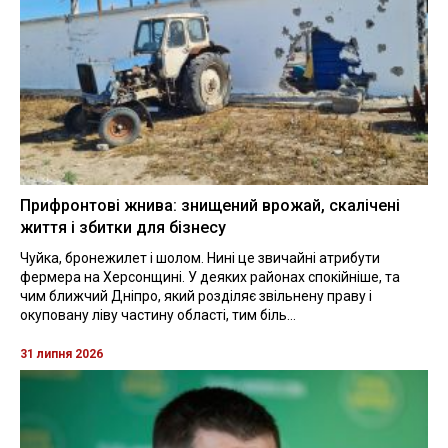
Прифронтові жнива: знищений врожай, скалічені
життя і збитки для бізнесу
Чуйка, бронежилет і шолом. Нині це звичайні атрибути
фермера на Херсонщині. У деяких районах спокійніше, та
чим ближчий Дніпро, який розділяє звільнену праву і
окуповану ліву частину області, тим біль...
31 липня 2026