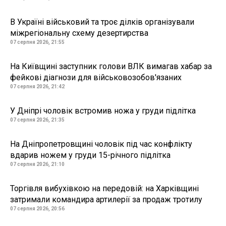
В Україні військовий та троє ділків організували
міжрегіональну схему дезертирства
07 серпня 2026, 21:55
На Київщині заступник голови ВЛК вимагав хабар за
фейкові діагнози для військовозобов'язаних
07 серпня 2026, 21:42
У Дніпрі чоловік встромив ножа у груди підлітка
07 серпня 2026, 21:35
На Дніпропетровщині чоловік під час конфлікту
вдарив ножем у груди 15-річного підлітка
07 серпня 2026, 21:10
Торгівля вибухівкою на передовій: на Харківщині
затримали командира артилерії за продаж тротилу
07 серпня 2026, 20:56