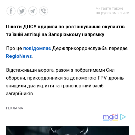
Читайте также
на русском языке
Пілоти ДПСУ вдарили по розташуванню окупантів
та їхній автівці на Запорізькому напрямку
Про це
повідомляє
Держприкордонслужба, передає
RegioNews
.
Відстеживши ворога, разом з побратимами Сил
оборони, прикордонники за допомогою FPV-дронів
знищили два укриття та транспортний засіб
загарбників.