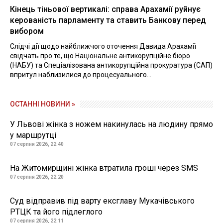
Кінець тіньової вертикалі: справа Арахамії руйнує
керованість парламенту та ставить Банкову перед
вибором
Слідчі дії щодо найближчого оточення Давида Арахамії
свідчать про те, що Національне антикорупційне бюро
(НАБУ) та Спеціалізована антикорупційна прокуратура (САП)
впритул наблизилися до процесуального...
ОСТАННІ НОВИНИ »
У Львові жінка з ножем накинулась на людину прямо
у маршрутці
07 серпня 2026, 22:40
На Житомирщині жінка втратила гроші через SMS
07 серпня 2026, 22:20
Суд відправив під варту ексглаву Мукачівського
РТЦК та його підлеглого
07 серпня 2026, 22:11