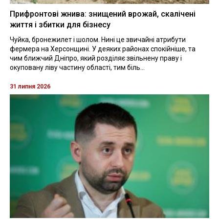
Прифронтові жнива: знищений врожай, скалічені
життя і збитки для бізнесу
Чуйка, бронежилет і шолом. Нині це звичайні атрибути
фермера на Херсонщині. У деяких районах спокійніше, та
чим ближчий Дніпро, який розділяє звільнену праву і
окуповану ліву частину області, тим біль...
31 липня 2026