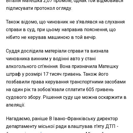
Віталія Матешка 2,07 проміле, однак той відмовився
підписувати протокол огляду.
Також відомо, що чиновник не з'являвся на слухання
справи в суд, при цьому направив пояснення, що
нібито не керував машиною в той вечір.
Суддя дослідила матеріали справи та визнала
чиновника винним у водінні авто у стані
алкогольного сп’яніння. Вона призначила Матешку
штраф у розмірі 17 тисяч гривень. Також його
позбавили права керування транспортними засобами
на один рік та зобов’язали сплатити 605 гривень
судового збору. Рішення суду ще можна оскаржити в
апеляції.
Нагадаємо, раніше В Івано-Франківську директор
департаменту міської ради влаштував п'яту ДТП -