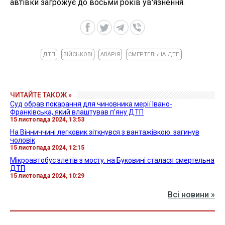
автівки загрожує до восьми років ув'язнення.
ДТП
ВІЙСЬКОВІ
АВАРІЯ
СМЕРТЕЛЬНА ДТП
ЧИТАЙТЕ ТАКОЖ »
Суд обрав покарання для чиновника мерії Івано-
Франківська, який влаштував п'яну ДТП
15 листопада 2024, 13:53
На Вінниччині легковик зіткнувся з вантажівкою: загинув
чоловік
15 листопада 2024, 12:15
Мікроавтобус злетів з мосту: на Буковині сталася смертельна
ДТП
15 листопада 2024, 10:29
Всі новини »