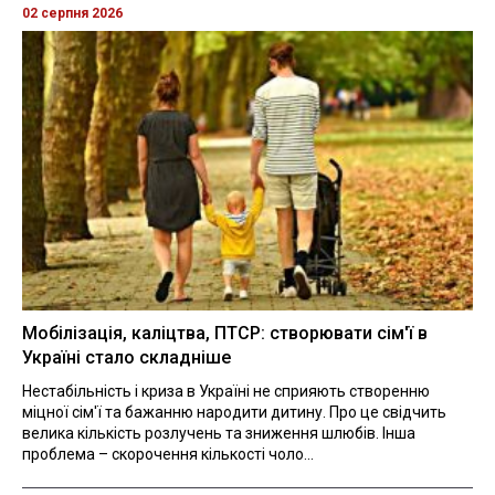
02 серпня 2026
Мобілізація, каліцтва, ПТСР: створювати сім'ї в
Україні стало складніше
Нестабільність і криза в Україні не сприяють створенню
міцної сім'ї та бажанню народити дитину. Про це свідчить
велика кількість розлучень та зниження шлюбів. Інша
проблема – скорочення кількості чоло...