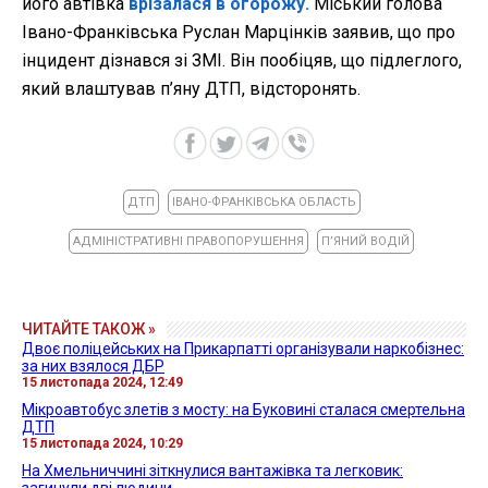
його автівка
врізалася в огорожу.
Міський голова
Івано-Франківська Руслан Марцінків заявив, що про
інцидент дізнався зі ЗМІ. Він пообіцяв, що підлеглого,
який влаштував п’яну ДТП, відсторонять.
ДТП
ІВАНО-ФРАНКІВСЬКА ОБЛАСТЬ
АДМІНІСТРАТИВНІ ПРАВОПОРУШЕННЯ
ПʼЯНИЙ ВОДІЙ
ЧИТАЙТЕ ТАКОЖ »
Двоє поліцейських на Прикарпатті організували наркобізнес:
за них взялося ДБР
15 листопада 2024, 12:49
Мікроавтобус злетів з мосту: на Буковині сталася смертельна
ДТП
15 листопада 2024, 10:29
На Хмельниччині зіткнулися вантажівка та легковик: