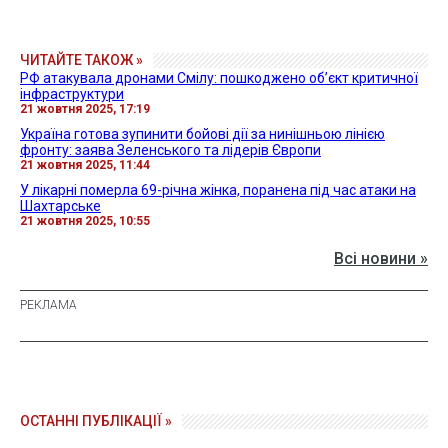
ЧИТАЙТЕ ТАКОЖ »
РФ атакувала дронами Смілу: пошкоджено об’єкт критичної
інфраструктури
21 жовтня 2025, 17:19
Україна готова зупинити бойові дії за нинішньою лінією
фронту: заява Зеленського та лідерів Європи
21 жовтня 2025, 11:44
У лікарні померла 69-річна жінка, поранена під час атаки на
Шахтарське
21 жовтня 2025, 10:55
Всі новини »
ОСТАННІ ПУБЛІКАЦІЇ »