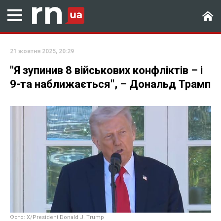
21 жовтня 2025, 20:29
"Я зупинив 8 військових конфліктів – і
9-та наближається", – Дональд Трамп
Фото: Х/President Donald J. Trump