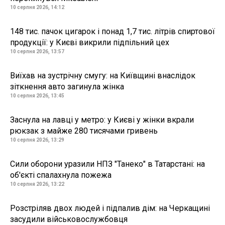
10 серпня 2026, 14:12
148 тис. пачок цигарок і понад 1,7 тис. літрів спиртової
продукції: у Києві викрили підпільний цех
10 серпня 2026, 13:57
Виїхав на зустрічну смугу: на Київщині внаслідок
зіткнення авто загинула жінка
10 серпня 2026, 13:45
Заснула на лавці у метро: у Києві у жінки вкрали
рюкзак з майже 280 тисячами гривень
10 серпня 2026, 13:29
Сили оборони уразили НПЗ "Танеко" в Татарстані: на
об'єкті спалахнула пожежа
10 серпня 2026, 13:22
Розстріляв двох людей і підпалив дім: на Черкащині
засудили військовослужбовця