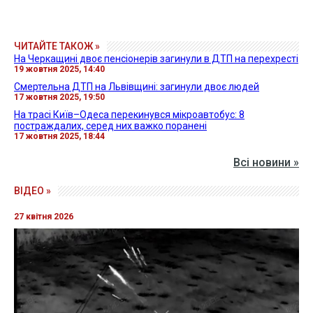
ЧИТАЙТЕ ТАКОЖ »
На Черкащині двоє пенсіонерів загинули в ДТП на перехресті
19 жовтня 2025, 14:40
Смертельна ДТП на Львівщині: загинули двоє людей
17 жовтня 2025, 19:50
На трасі Київ–Одеса перекинувся мікроавтобус: 8
постраждалих, серед них важко поранені
17 жовтня 2025, 18:44
Всі новини »
ВІДЕО »
27 квітня 2026