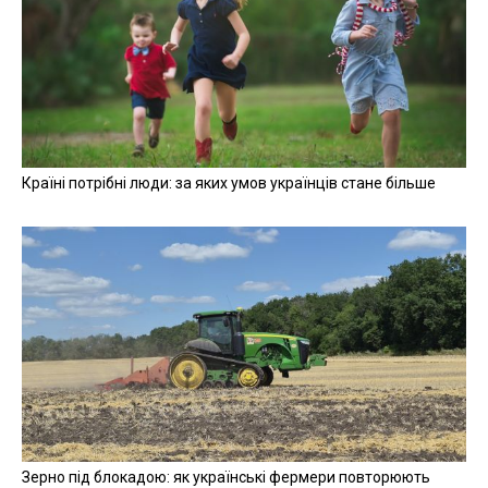
Країні потрібні люди: за яких умов українців стане більше
Зерно під блокадою: як українські фермери повторюють