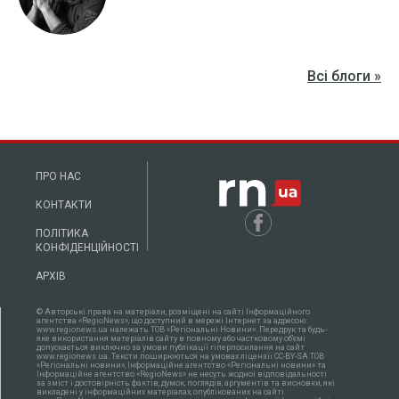
Всі блоги »
ПРО НАС
КОНТАКТИ
ПОЛІТИКА
КОНФІДЕНЦІЙНОСТІ
АРХІВ
© Авторські права на матеріали, розміщені на сайті Інформаційного
агентства «RegioNews», що доступний в мережі Інтернет за адресою:
www.regionews.ua належать ТОВ «Регіональні Новини». Передрук та будь-
яке використання матеріалів сайту в повному або частковому об'ємі
допускається виключно за умови публікації гіперпосилання на сайт
www.regionews.ua. Тексти поширюються нa умовах ліцензії CC-BY-SA ТОВ
«Регіональні новини», Інформаційне агентство «Регіональні новини» та
Інформаційне агентство «RegioNews» не несуть жодної відповідальності
за зміст і достовірність фактів, думок, поглядів, аргументів та висновки, які
викладені у інформаційних матеріалах, опублікованих на сайті