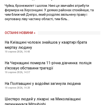
Чуйка, бронежилет і шолом. Нині це звичайні атрибути
фермера на Херсонщині. У деяких районах спокійніше, та
чим ближчий Дніпро, який розділяє звільнену праву і
окуповану ліву частину області, тим біль...
ОСТАННІ НОВИНИ »
На Київщині чоловік знайшов у квартирі брата
мертву людину
10 серпня 2026, 14:40
На Черкащині померла 11-річна дівчинка: поліція
з'ясовує обставини трагедії
10 серпня 2026, 14:37
На Полтавщині у водоймі загинула людина
10 серпня 2026, 14:20
Шестеро людей у лікарні: на Миколаївщині
перекинувся Mitsubishi