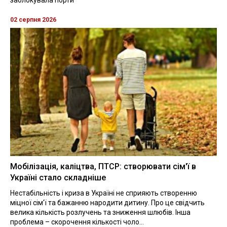
заблокувала порти
02 серпня 2026
Мобілізація, каліцтва, ПТСР: створювати сім'ї в
Україні стало складніше
Нестабільність і криза в Україні не сприяють створенню
міцної сім'ї та бажанню народити дитину. Про це свідчить
велика кількість розлучень та зниження шлюбів. Інша
проблема – скорочення кількості чоло...