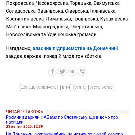
Покровська, Часовоярська, Торецька, Бахмутська,
Соледарська, Званівська, Сіверська, Іллінівська,
Костянтинівська, Лиманська, Гродівська, Курахівська,
Мар’їнська, Мирноградська, Очеретинська,
Новоселівська та Удачненська громади.
Нагадаємо,
власник підприємства на Донеччині
завдав державі понад 2 млрд грн збитків.
ДОНЕЦЬКА ОБЛАСТЬ
ДІТИ
ВІЙНА
СУСПІЛЬСТВО
ЧИТАЙТЕ ТАКОЖ »
Росіяни вдарили ФАБами по Словянську: що відомо про
наслідки
23 квітня 2025, 12:39
На Донеччині окупанти вбили ще чотирьох людей, семеро