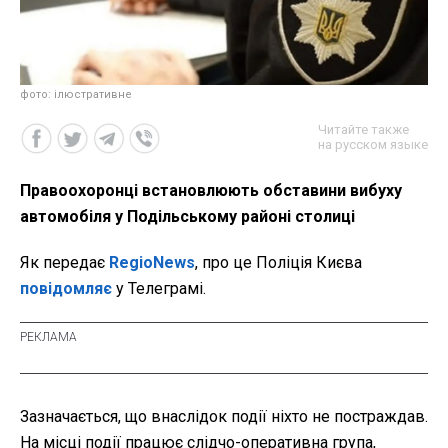
фото: ілюстративне
Читайте также
на русском языке
Правоохоронці встановлюють обставини вибуху
автомобіля у Подільському районі столиці
Як передає
RegioNews
, про це Поліція Києва
повідомляє
у Телеграмі.
Зазначається, що внаслідок події ніхто не постраждав.
На місці події працює слідчо-оперативна група,