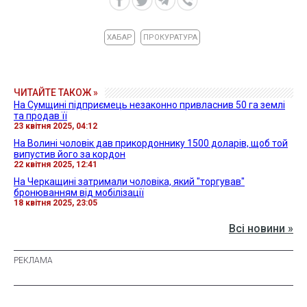
ХАБАР
ПРОКУРАТУРА
ЧИТАЙТЕ ТАКОЖ »
На Сумщині підприємець незаконно привласнив 50 га землі
та продав її
23 квітня 2025, 04:12
На Волині чоловік дав прикордоннику 1500 доларів, щоб той
випустив його за кордон
22 квітня 2025, 12:41
На Черкащині затримали чоловіка, який "торгував"
бронюванням від мобілізації
18 квітня 2025, 23:05
Всі новини »