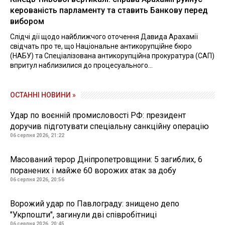
керованість парламенту та ставить Банкову перед
вибором
Слідчі дії щодо найближчого оточення Давида Арахамії
свідчать про те, що Національне антикорупційне бюро
(НАБУ) та Спеціалізована антикорупційна прокуратура (САП)
впритул наблизилися до процесуального...
ОСТАННІ НОВИНИ »
Удар по воєнній промисловості РФ: президент
доручив підготувати спеціальну санкційну операцію
06 серпня 2026, 21:22
Масований терор Дніпропетровщини: 5 загиблих, 6
поранених і майже 60 ворожих атак за добу
06 серпня 2026, 20:56
Ворожий удар по Павлограду: знищено депо
"Укрпошти", загинули дві співробітниці
06 серпня 2026, 20:45