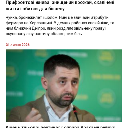
Прифронтові жнива: знищений врожай, скалічені
життя і збитки для бізнесу
Чуйка, бронежилет і шолом. Нині це звичайні атрибути
фермера на Херсонщині. У деяких районах спокійніше, та
чим ближчий Дніпро, який розділяє звільнену праву і
окуповану ліву частину області, тим біль...
31 липня 2026
Кінець тіньової вертикалі: справа Арахамії руйнує