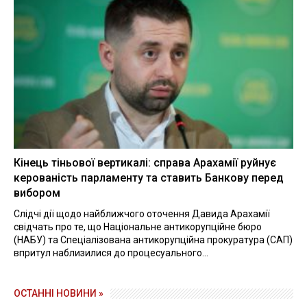
Кінець тіньової вертикалі: справа Арахамії руйнує
керованість парламенту та ставить Банкову перед
вибором
Слідчі дії щодо найближчого оточення Давида Арахамії
свідчать про те, що Національне антикорупційне бюро
(НАБУ) та Спеціалізована антикорупційна прокуратура (САП)
впритул наблизилися до процесуального...
ОСТАННІ НОВИНИ »