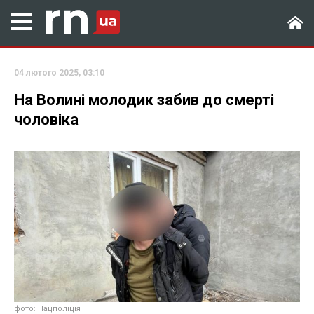
04 лютого 2025, 03:10
На Волині молодик забив до смерті
чоловіка
фото: Нацполіція