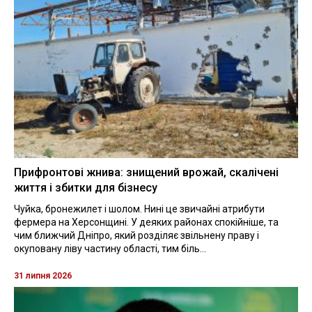
Прифронтові жнива: знищений врожай, скалічені
життя і збитки для бізнесу
Чуйка, бронежилет і шолом. Нині це звичайні атрибути
фермера на Херсонщині. У деяких районах спокійніше, та
чим ближчий Дніпро, який розділяє звільнену праву і
окуповану ліву частину області, тим біль...
31 липня 2026