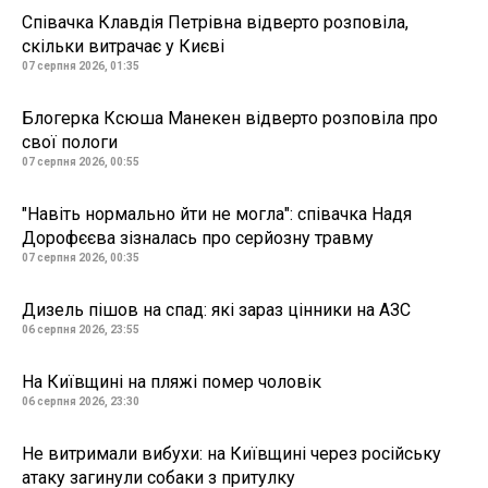
Співачка Клавдія Петрівна відверто розповіла,
скільки витрачає у Києві
07 серпня 2026, 01:35
Блогерка Ксюша Манекен відверто розповіла про
свої пологи
07 серпня 2026, 00:55
"Навіть нормально йти не могла": співачка Надя
Дорофєєва зізналась про серйозну травму
07 серпня 2026, 00:35
Дизель пішов на спад: які зараз цінники на АЗС
06 серпня 2026, 23:55
На Київщині на пляжі помер чоловік
06 серпня 2026, 23:30
Не витримали вибухи: на Київщині через російську
атаку загинули собаки з притулку