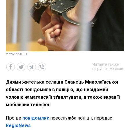
фото: поліція
Читайте также
на русском языке
Днями жителька селища Єланець Миколаївської
області повідомила в поліцію, що невідомий
чоловік намагався її зґвалтувати, а також вкрав її
мобільний телефон
Про це
повідомляє
пресслужба поліції, передає
RegioNews
.