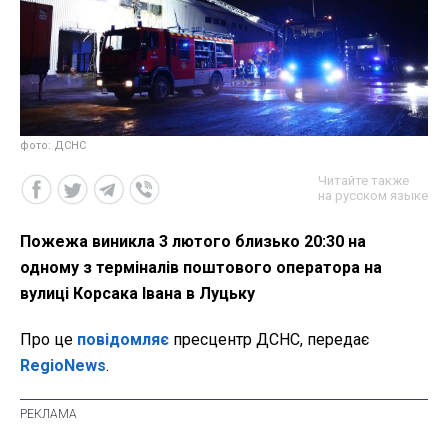
фото: ДСНС
Читайте также
на русском языке
Пожежа виникла 3 лютого близько 20:30 на
одному з терміналів поштового оператора на
вулиці Корсака Івана в Луцьку
Про це
повідомляє
пресцентр ДСНС, передає
RegioNews
.