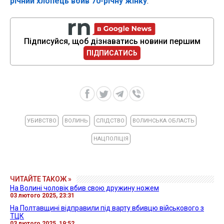
річний хлопець вбив 70-річну жінку
.
Підписуйся, щоб дізнаватись новини першим
ПІДПИСАТИСЬ
УБИВСТВО
ВОЛИНЬ
СЛІДСТВО
ВОЛИНСЬКА ОБЛАСТЬ
НАЦПОЛІЦІЯ
ЧИТАЙТЕ ТАКОЖ »
На Волині чоловік вбив свою дружину ножем
03 лютого 2025, 23:31
На Полтавщині відправили під варту вбивцю військового з
ТЦК
03 лютого 2025, 19:52