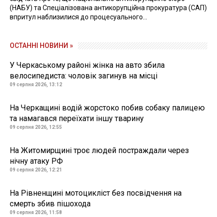
(НАБУ) та Спеціалізована антикорупційна прокуратура (САП)
впритул наблизилися до процесуального...
ОСТАННІ НОВИНИ »
У Черкаському районі жінка на авто збила
велосипедиста: чоловік загинув на місці
09 серпня 2026, 13:12
На Черкащині водій жорстоко побив собаку палицею
та намагався переїхати іншу тварину
09 серпня 2026, 12:55
На Житомирщині троє людей постраждали через
нічну атаку РФ
09 серпня 2026, 12:21
На Рівненщині мотоцикліст без посвідчення на
смерть збив пішохода
09 серпня 2026, 11:58