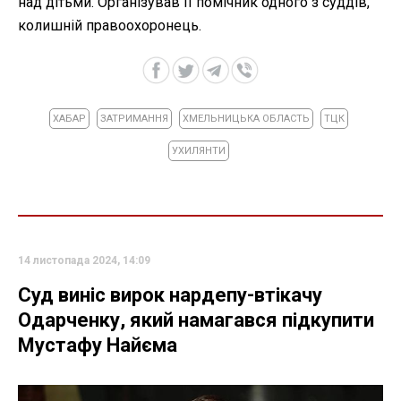
над дітьми. Організував її помічник одного з суддів,
колишній правоохоронець.
ХАБАР
ЗАТРИМАННЯ
ХМЕЛЬНИЦЬКА ОБЛАСТЬ
ТЦК
УХИЛЯНТИ
14 листопада 2024, 14:09
Суд виніс вирок нардепу-втікачу
Одарченку, який намагався підкупити
Мустафу Найєма