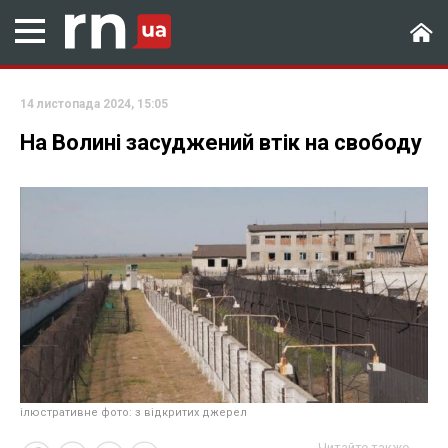
14 листопада 2024, 15:05
На Волині засуджений втік на свободу
ілюстративне фото: з відкритих джерел
Читайте также