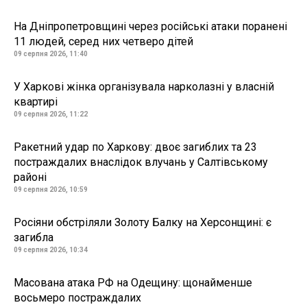
На Дніпропетровщині через російські атаки поранені
11 людей, серед них четверо дітей
09 серпня 2026, 11:40
У Харкові жінка організувала нарколазні у власній
квартирі
09 серпня 2026, 11:22
Ракетний удар по Харкову: двоє загиблих та 23
постраждалих внаслідок влучань у Салтівському
районі
09 серпня 2026, 10:59
Росіяни обстріляли Золоту Балку на Херсонщині: є
загибла
09 серпня 2026, 10:34
Масована атака РФ на Одещину: щонайменше
восьмеро постраждалих