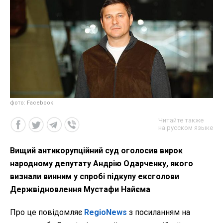
фото: Facebook
Читайте также
на русском языке
Вищий антикорупційний суд оголосив вирок
народному депутату Андрію Одарченку, якого
визнали винним у спробі підкупу ексголови
Держвідновлення Мустафи Найєма
Про це повідомляє
RegioNews
з посиланням на