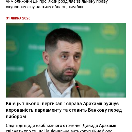
чим ближчий Дніпро, який розділяє звільнену праву і
окуповану ліву частину області, тим біль...
31 липня 2026
Кінець тіньової вертикалі: справа Арахамії руйнує
керованість парламенту та ставить Банкову перед
вибором
Слідчі дії щодо найближчого оточення Давида Арахамії
свідчать про те, що Національне антикорупційне бюро