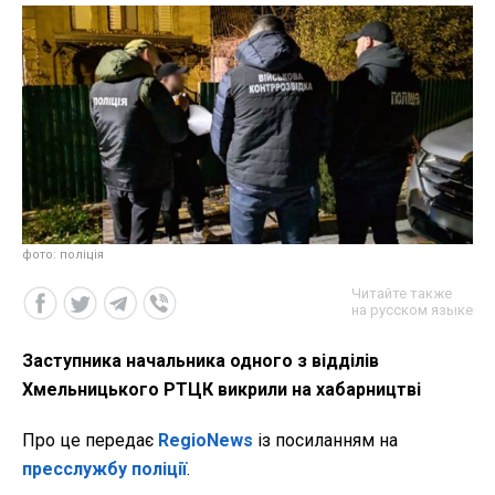
фото: поліція
Читайте также
на русском языке
Заступника начальника одного з відділів
Хмельницького РТЦК викрили на хабарництві
Про це передає
RegioNews
із посиланням на
пресслужбу поліції
.