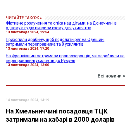
ЧИТАЙТЕ ТАКОЖ »
Фіктивне розлучення та опіка над дітьми: на Донеччині в
одному з судів викрили схему для ухилянтів
13 листопада 2024, 19:54
Прихопили драбину, щоб подолати рів: на Одещині
затримали переправника та 8 ухилянтів
13 листопада 2024, 17:20
На Франківщині затримали правоохоронців, які заробляли на
переправленні ухилянтів до Румунії
13 листопада 2024, 13:00
Всі новини »
14 листопада 2024, 14:19
На Хмельниччині посадовця ТЦК
затримали на хабарі в 2000 доларів