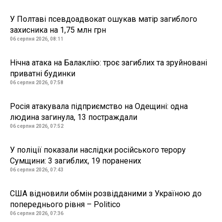
У Полтаві псевдоадвокат ошукав матір загиблого
захисника на 1,75 млн грн
06 серпня 2026, 08:11
Нічна атака на Балаклію: троє загиблих та зруйновані
приватні будинки
06 серпня 2026, 07:58
Росія атакувала підприємство на Одещині: одна
людина загинула, 13 постраждали
06 серпня 2026, 07:52
У поліції показали наслідки російського терору
Сумщини: 3 загиблих, 19 поранених
06 серпня 2026, 07:43
США відновили обмін розвідданими з Україною до
попереднього рівня – Politico
06 серпня 2026, 07:36