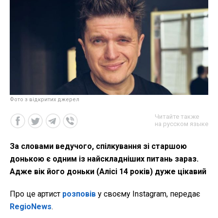
Фото з відкритих джерел
Читайте также
на русском языке
За словами ведучого, спілкування зі старшою
донькою є одним із найскладніших питань зараз.
Адже вік його доньки (Алісі 14 років) дуже цікавий
Про це артист
розповів
у своєму Instagram, передає
RegioNews
.