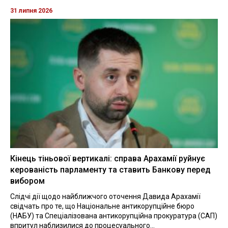
31 липня 2026
Кінець тіньової вертикалі: справа Арахамії руйнує
керованість парламенту та ставить Банкову перед
вибором
Слідчі дії щодо найближчого оточення Давида Арахамії
свідчать про те, що Національне антикорупційне бюро
(НАБУ) та Спеціалізована антикорупційна прокуратура (САП)
впритул наблизилися до процесуального...