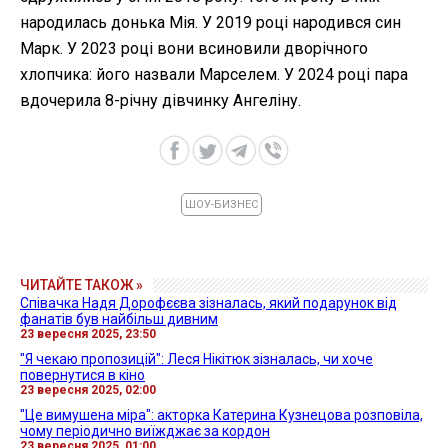
народилась донька Мія. У 2019 році народився син
Марк. У 2023 році вони всиновили дворічного
хлопчика: його назвали Марселем. У 2024 році пара
вдочерила 8-річну дівчинку Ангеліну.
ШОУ-БИЗНЕС
ЧИТАЙТЕ ТАКОЖ »
Співачка Надя Дорофєєва зізналась, який подарунок від
фанатів був найбільш дивним
23 вересня 2025, 23:50
"Я чекаю пропозицій": Леся Нікітюк зізналась, чи хоче
повернутися в кіно
23 вересня 2025, 02:00
"Це вимушена міра": акторка Катерина Кузнецова розповіла,
чому періодично виїжджає за кордон
23 вересня 2025, 01:00