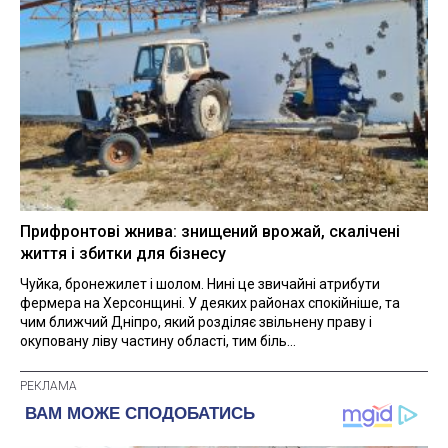
Прифронтові жнива: знищений врожай, скалічені
життя і збитки для бізнесу
Чуйка, бронежилет і шолом. Нині це звичайні атрибути
фермера на Херсонщині. У деяких районах спокійніше, та
чим ближчий Дніпро, який розділяє звільнену праву і
окуповану ліву частину області, тим біль...