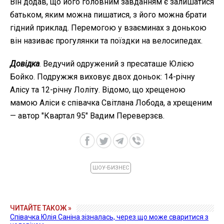
Він додав, що його головним завданням є залишатися
батьком, яким можна пишатися, з його можна брати
гідний приклад. Перемогою у взаєминах з донькою
він називає прогулянки та поїздки на велосипедах.
Довідка
. Ведучий одружений з пресаташе Юлією
Бойко. Подружжя виховує двох доньок: 14-річну
Алісу та 12-річну Лоліту. Відомо, що хрещеною
мамою Аліси є співачка Світлана Лобода, а хрещеним
— автор "Квартал 95" Вадим Переверзєв.
ШОУ-БИЗНЕС
ЧИТАЙТЕ ТАКОЖ »
Співачка Юлія Саніна зізналась, через що може сваритися з