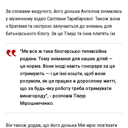
За словами ведучого, його донька Ангеліна знімалась
у музичному відео Світлани Тарабарової. Також вона
з братами та сестрою залучається до знімань для
батьківського блогу. За це Тімур та Інна платять їм.
"Ми все ж таки блогерсько-телевізійна
родина. Тому знімання для наших дітей —
це норма. Вони іноді навіть гонорари за це
отримують — і це їхні кошти, щоб вони
розуміли, як це працює в дорослому житті,
що за будь-яку роботу треба отримувати
винагороду", - розповів Тімур
Мірошниченко.
Він також додав, що його донька Мія мріє пов'язати