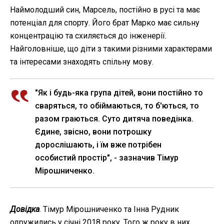
Наймолодший син, Марсель, постійно в русі та має
потенціал для спорту. Його брат Марко має сильну
концентрацію та схиляється до інженерії.
Найголовніше, що діти з такими різними характерами
та інтересами знаходять спільну мову.
"Як і будь-яка група дітей, вони постійно то
сваряться, то обіймаються, то б'ються, то
разом граються. Суто дитяча поведінка.
Єдине, звісно, вони потрошку
дорослішають, і їм вже потрібен
особистий простір", - зазначив Тімур
Мірошниченко.
Довідка
. Тімур Мірошниченко та Інна Рудник
одружились у січні 2018 року. Того ж року в них