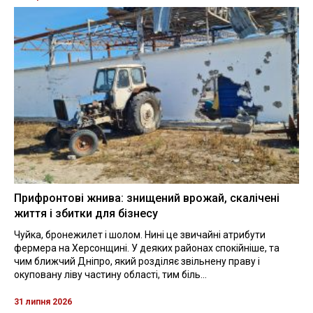
Прифронтові жнива: знищений врожай, скалічені
життя і збитки для бізнесу
Чуйка, бронежилет і шолом. Нині це звичайні атрибути
фермера на Херсонщині. У деяких районах спокійніше, та
чим ближчий Дніпро, який розділяє звільнену праву і
окуповану ліву частину області, тим біль...
31 липня 2026