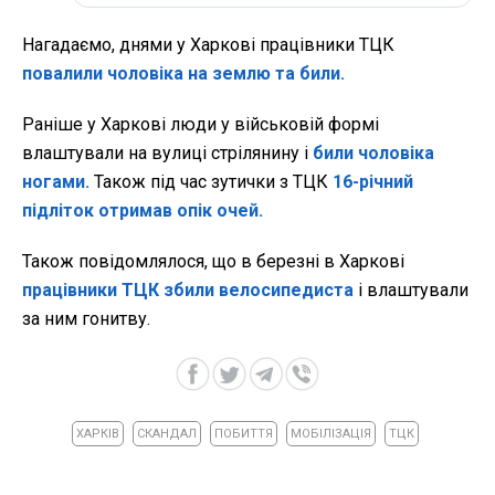
Нагадаємо, д
нями у Харкові працівники ТЦК
повалили чоловіка на землю та били.
Раніше у Харкові люди у військовій формі
влаштували на вулиці стрілянину і
били чоловіка
ногами.
Також під час зутички з ТЦК
16-річний
підліток отримав опік очей.
Також повідомлялося, що в березні в Харкові
працівники ТЦК збили велосипедиста
і влаштували
за ним гонитву.
ХАРКІВ
СКАНДАЛ
ПОБИТТЯ
МОБІЛІЗАЦІЯ
ТЦК