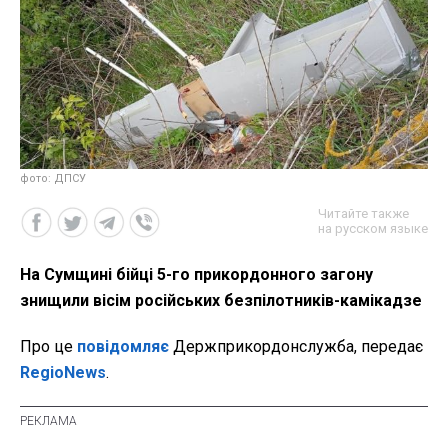
фото: ДПСУ
Читайте также
на русском языке
На Сумщині бійці 5-го прикордонного загону
знищили вісім російських безпілотників-камікадзе
Про це
повідомляє
Держприкордонслужба, передає
RegioNews
.