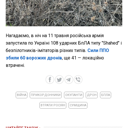
Нагадаємо, в ніч на 11 травня російська армія
запустила по Україні 108 ударних БпЛА типу "Shahed" і
безпілотників-імітаторів різних типів.
Сили ППО
збили 60 ворожих дронів
, ще 41 — локаційно
втрачені.
ВІЙНА
ПРИКОРДОННИКИ
ОКУПАНТИ
ДРОН
БПЛА
ВТРАТИ РОСІЯН
СУМЩИНА