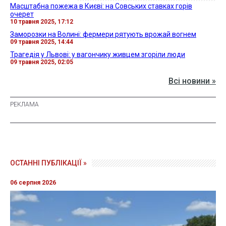
Масштабна пожежа в Києві: на Совських ставках горів
очерет
10 травня 2025, 17:12
Заморозки на Волині: фермери рятують врожай вогнем
09 травня 2025, 14:44
Трагедія у Львові: у вагончику живцем згоріли люди
09 травня 2025, 02:05
Всі новини »
ОСТАННІ ПУБЛІКАЦІЇ »
06 серпня 2026