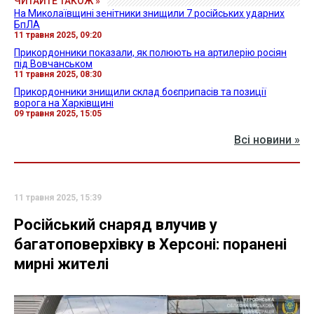
ЧИТАЙТЕ ТАКОЖ »
На Миколаївщині зенітники знищили 7 російських ударних
БпЛА
11 травня 2025, 09:20
Прикордонники показали, як полюють на артилерію росіян
під Вовчанськом
11 травня 2025, 08:30
Прикордонники знищили склад боєприпасів та позиції
ворога на Харківщині
09 травня 2025, 15:05
Всі новини »
11 травня 2025, 15:39
Російський снаряд влучив у
багатоповерхівку в Херсоні: поранені
мирні жителі