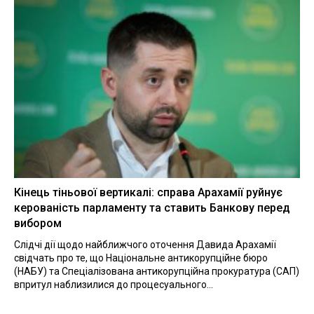
Кінець тіньової вертикалі: справа Арахамії руйнує
керованість парламенту та ставить Банкову перед
вибором
Слідчі дії щодо найближчого оточення Давида Арахамії
свідчать про те, що Національне антикорупційне бюро
(НАБУ) та Спеціалізована антикорупційна прокуратура (САП)
впритул наблизилися до процесуального...