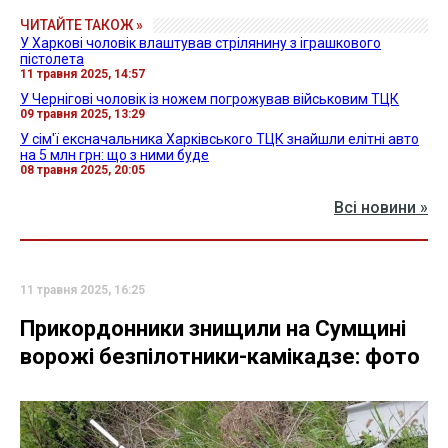
ЧИТАЙТЕ ТАКОЖ »
У Харкові чоловік влаштував стрілянину з іграшкового
пістолета
11 травня 2025, 14:57
У Чернігові чоловік із ножем погрожував військовим ТЦК
09 травня 2025, 13:29
У сім'ї ексначальника Харківського ТЦК знайшли елітні авто
на 5 млн грн: що з ними буде
08 травня 2025, 20:05
Всі новини »
11 травня 2025, 16:25
Прикордонники знищили на Сумщині
ворожі безпілотники-камікадзе: фото