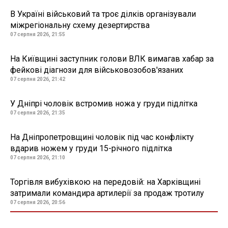
В Україні військовий та троє ділків організували
міжрегіональну схему дезертирства
07 серпня 2026, 21:55
На Київщині заступник голови ВЛК вимагав хабар за
фейкові діагнози для військовозобов'язаних
07 серпня 2026, 21:42
У Дніпрі чоловік встромив ножа у груди підлітка
07 серпня 2026, 21:35
На Дніпропетровщині чоловік під час конфлікту
вдарив ножем у груди 15-річного підлітка
07 серпня 2026, 21:10
Торгівля вибухівкою на передовій: на Харківщині
затримали командира артилерії за продаж тротилу
07 серпня 2026, 20:56