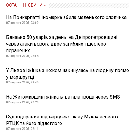
ОСТАННІ НОВИНИ »
На Прикарпатті іномарка збила маленького хлопчика
07 серпня 2026, 23:00
Близько 50 ударів за день: на Дніпропетровщині
через атаки ворога двоє загиблих і шестеро
поранених
07 серпня 2026, 22:54
У Львові жінка з ножем накинулась на людину прямо
у маршрутці
07 серпня 2026, 22:40
На Житомирщині жінка втратила гроші через SMS
07 серпня 2026, 22:20
Суд відправив під варту ексглаву Мукачівського
РТЦК та його підлеглого
07 серпня 2026, 22:11