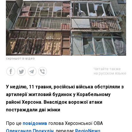
скріншот із відео
Читайте также
на русском языке
У неділю, 11 травня, російські війська обстріляли з
артилерії житловий будинок у Корабельному
районі Херсона. Внаслідок ворожої атаки
постраждали дві жінки
Про це
повідомив
голова Херсонської ОВА
Олександр Прокудін
, передає
RegioNews
.