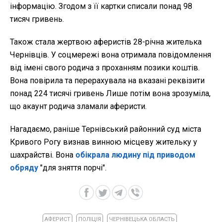
інформацію. Згодом з її картки списали понад 98
тисяч гривень.
Також стала жертвою аферистів 28-річна жителька
Чернівців. У соцмережі вона отримала повідомлення
від імені свого родича з проханням позики коштів.
Вона повірила та перерахувала на вказані реквізити
понад 224 тисячі гривень Лише потім вона зрозуміла,
що акаунт родича зламали аферисти.
Нагадаємо, раніше Тернівський районний суд міста
Кривого Рогу визнав винною місцеву жительку у
шахрайстві. Вона
обікрала людину під приводом
обряду
"для зняття порчі".
АФЕРИСТ
ПОЛІЦІЯ
ЧЕРНІВЕЦЬКА ОБЛАСТЬ