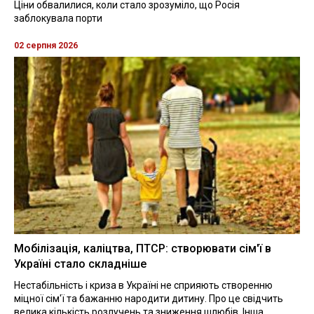
Ціни обвалилися, коли стало зрозуміло, що Росія
заблокувала порти
02 серпня 2026
Мобілізація, каліцтва, ПТСР: створювати сім'ї в
Україні стало складніше
Нестабільність і криза в Україні не сприяють створенню
міцної сім'ї та бажанню народити дитину. Про це свідчить
велика кількість розлучень та зниження шлюбів. Інша