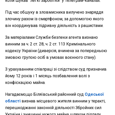
коли шукав "легкі заробітки" у Телеграм-каналах.
Під час обшуку в зловмисника вилучено знаряддя
злочину разом із смартфоном, за допомогою якого
він координував підривну діяльність з рашистами.
За матеріалами Служби безпеки агента визнано
винним за ч. 2 ст. 28, ч. 2 ст. 113 Кримінального
кодексу України (диверсія, вчинена за попередньою
змовою групою осіб в умовах воєнного стану).
З урахуванням співпраці зі слідством суд призначив
йому 12 років і 1 місяць позбавлення волі з
конфіскацією майна.
Нагадаємо,що Біляївський районний суд
Одеської
області
визнав місцевого жителя винним у теракті,
перешкоджанні законній діяльності Збройних сил
України і знищенні чужого майна шляхом підпалу.