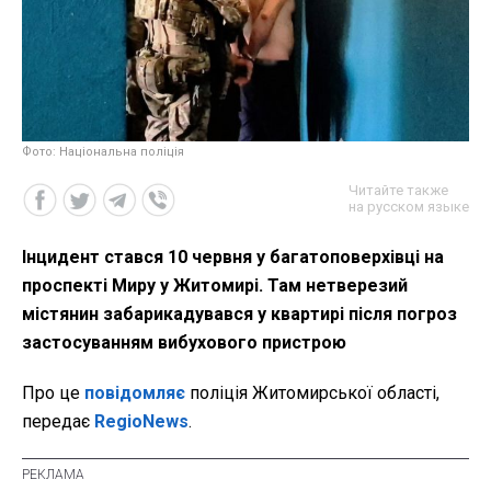
Фото: Національна поліція
Читайте также
на русском языке
Інцидент стався 10 червня у багатоповерхівці на
проспекті Миру у Житомирі. Там нетверезий
містянин забарикадувався у квартирі після погроз
застосуванням вибухового пристрою
Про це
повідомляє
поліція Житомирської області,
передає
RegioNews
.