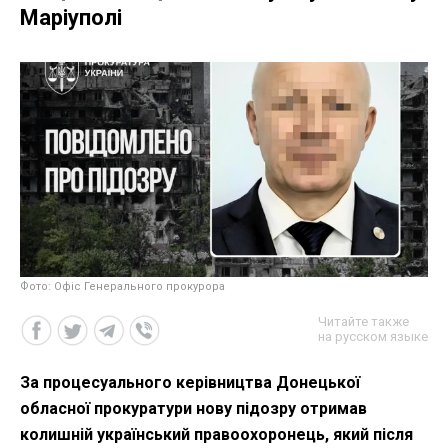
Маріуполі
Фото: Офіс Генерального прокурора
Читайте также
на русском языке
За процесуального керівництва Донецької
обласної прокуратури нову підозру отримав
колишній український правоохоронець, який після