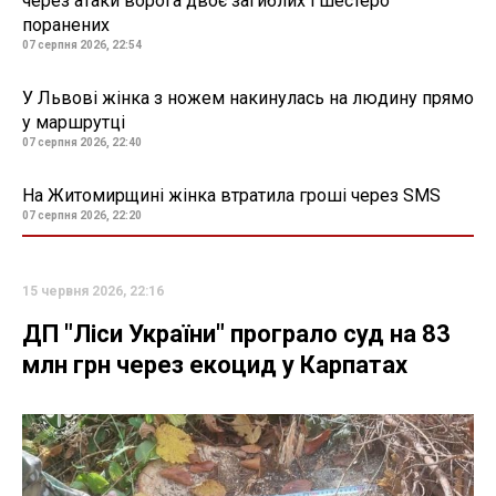
через атаки ворога двоє загиблих і шестеро
поранених
07 серпня 2026, 22:54
У Львові жінка з ножем накинулась на людину прямо
у маршрутці
07 серпня 2026, 22:40
На Житомирщині жінка втратила гроші через SMS
07 серпня 2026, 22:20
15 червня 2026, 22:16
ДП "Ліси України" програло суд на 83
млн грн через екоцид у Карпатах