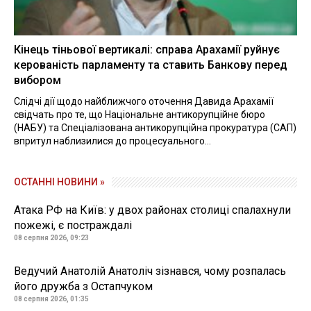
Кінець тіньової вертикалі: справа Арахамії руйнує
керованість парламенту та ставить Банкову перед
вибором
Слідчі дії щодо найближчого оточення Давида Арахамії
свідчать про те, що Національне антикорупційне бюро
(НАБУ) та Спеціалізована антикорупційна прокуратура (САП)
впритул наблизилися до процесуального...
ОСТАННІ НОВИНИ »
Атака РФ на Київ: у двох районах столиці спалахнули
пожежі, є постраждалі
08 серпня 2026, 09:23
Ведучий Анатолій Анатоліч зізнався, чому розпалась
його дружба з Остапчуком
08 серпня 2026, 01:35