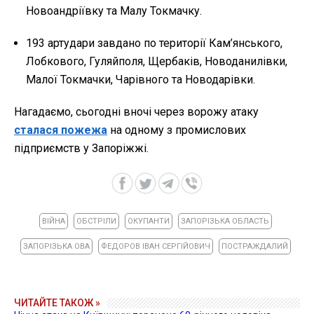
Новоандріївку та Малу Токмачку.
193 артудари завдано по території Кам’янського,
Лобкового, Гуляйполя, Щербаків, Новоданилівки,
Малої Токмачки, Чарівного та Новодарівки.
Нагадаємо, сьогодні вночі через ворожу атаку
сталася пожежа
на одному з промислових
підприємств у Запоріжжі.
ВІЙНА
ОБСТРІЛИ
ОКУПАНТИ
ЗАПОРІЗЬКА ОБЛАСТЬ
ЗАПОРІЗЬКА ОВА
ФЕДОРОВ ІВАН СЕРГІЙОВИЧ
ПОСТРАЖДАЛИЙ
ЧИТАЙТЕ ТАКОЖ »