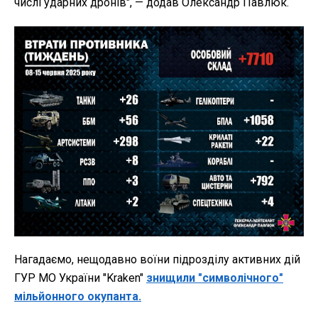
числі ударних дронів", — додав Олександр Павлюк.
Нагадаємо, нещодавно воїни підрозділу активних дій
ГУР МО України "Kraken"
знищили "символічного"
мільйонного окупанта.