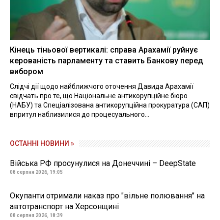
Кінець тіньової вертикалі: справа Арахамії руйнує
керованість парламенту та ставить Банкову перед
вибором
Слідчі дії щодо найближчого оточення Давида Арахамії
свідчать про те, що Національне антикорупційне бюро
(НАБУ) та Спеціалізована антикорупційна прокуратура (САП)
впритул наблизилися до процесуального...
ОСТАННІ НОВИНИ »
Війська РФ просунулися на Донеччині – DeepState
08 серпня 2026, 19:05
Окупанти отримали наказ про "вільне полювання" на
автотранспорт на Херсонщині
08 серпня 2026, 18:39