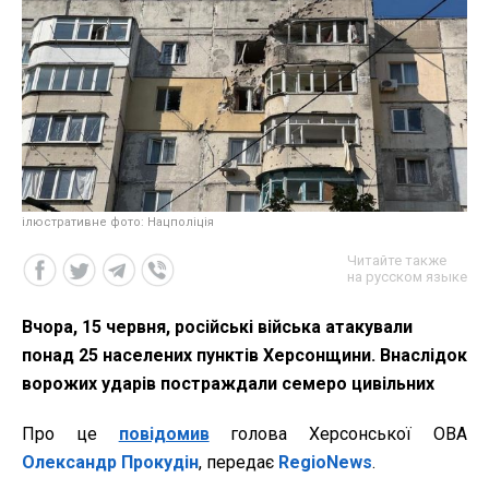
ілюстративне фото: Нацполіція
Читайте также
на русском языке
Вчора, 15 червня, російські війська атакували
понад 25 населених пунктів Херсонщини. Внаслідок
ворожих ударів постраждали семеро цивільних
Про це
повідомив
голова Херсонської ОВА
Олександр Прокудін
, передає
RegioNews
.