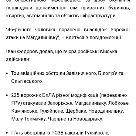
пошкодили щонайменше сім приватних будинків,
квартир, автомобілів та об’єктів інфраструктури.
"46-річного чоловіка поранено внаслідок ворожої
атаки на Магдалинівку", – йдеться в повідомленні.
Іван Федоров додав, що вчора російські війська
здійснили:
Три авіаційних обстріли Залізничного, Білогірʼя та
Ольгівського.
225 ворожих БпЛА різної модифікації (переважно
FPV) атакували Запоріжжя, Магдалинівку, Лобкове,
Камʼянське, Гуляйполе, Щербаки, Новоданилівку,
Малу Токмачку, Чарівне та Новодарівку.
Пʼять обстрілів із РСЗВ накрили Гуляйполе,