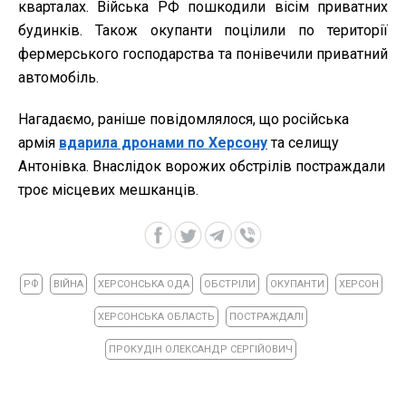
кварталах. Війська РФ пошкодили вісім приватних
будинків. Також окупанти поцілили по території
фермерського господарства та понівечили приватний
автомобіль.
Нагадаємо, раніше повідомлялося, що російська
армія
вдарила дронами по Херсону
та селищу
Антонівка. Внаслідок ворожих обстрілів постраждали
троє місцевих мешканців.
РФ
ВІЙНА
ХЕРСОНСЬКА ОДА
ОБСТРІЛИ
ОКУПАНТИ
ХЕРСОН
ХЕРСОНСЬКА ОБЛАСТЬ
ПОСТРАЖДАЛІ
ПРОКУДІН ОЛЕКСАНДР СЕРГІЙОВИЧ