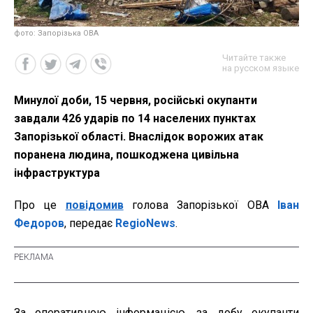
фото: Запорізька ОВА
Читайте также
на русском языке
Минулої доби, 15 червня, російські окупанти
завдали 426 ударів по 14 населених пунктах
Запорізької області. Внаслідок ворожих атак
поранена людина, пошкоджена цивільна
інфраструктура
Про це
повідомив
голова Запорізької ОВА
Іван
Федоров
, передає
RegioNews
.
За оперативною інформацією, за добу окупанти