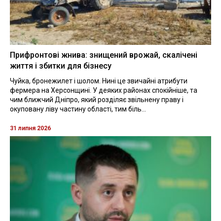
Прифронтові жнива: знищений врожай, скалічені
життя і збитки для бізнесу
Чуйка, бронежилет і шолом. Нині це звичайні атрибути
фермера на Херсонщині. У деяких районах спокійніше, та
чим ближчий Дніпро, який розділяє звільнену праву і
окуповану ліву частину області, тим біль...
31 липня 2026