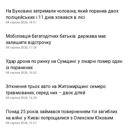
На Буковині затримали чоловіка, який поранив двох
поліцейських і 11 днів ховався в лісі
08 серпня 2026, 18:01
Мобілізація багатодітних батьків: держава має
залишити відстрочку
08 серпня 2026, 17:24
Удар дрона по ринку на Сумщині: у лікарні помер один
із поранених
08 серпня 2026, 16:53
Зіткнення трьох авто на Житомирщині: семеро
травмованих, серед них – двоє дітей
08 серпня 2026, 16:26
Понад 25 років займався поверненням тіл загиблих
на війні: у Києві попрощалися з Олексієм Юковим
08 серпня 2026, 15:57