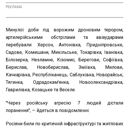
Минулої доби під ворожим дроновим терором,
артилерійськими обстрілами та авіаударами
перебували: Херсон, Антонівка, Придніпровське,
Садове, Комишани, Микільське, Токарівка, Іванівка,
Білозерка, Незламне, Кізомис, Берегове, Софіївка,
Берислав, Новоберислав, Зміївка, Милове,
Качкарівка, Республіканець, Саблуківка, Новорайськ,
Тягинка, Одрадокам'янка, Новоолександрівка,
Гаврилівка, Козацьке та Веселе.
"Через російську агресію 7 людей дістали
поранення", — йдеться в повідомленні.
Росіяни били по критичній інфраструктурі та житлових