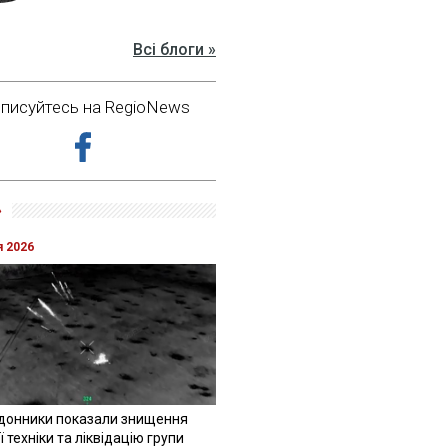
Всі блоги »
дписуйтесь на RegioNews
»
я 2026
донники показали знищення
 техніки та ліквідацію групи