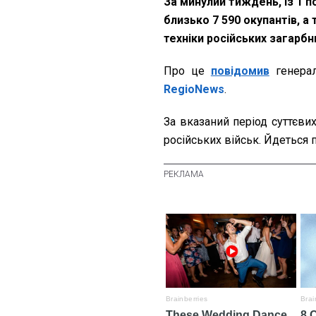
За минулий тиждень, із 1 п
близько 7 590 окупантів, а
техніки російських загарбн
Про це
повідомив
генерал
RegioNews
.
За вказаний період суттєвих
російських військ. Йдеться п