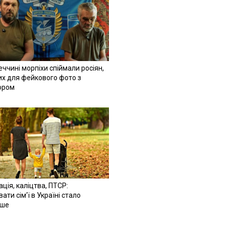
ччині морпіхи спіймали росіян,
их для фейкового фото з
ором
ація, каліцтва, ПТСР:
ати сім'ї в Україні стало
іше