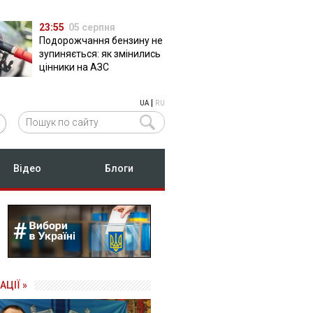
23:55
05 серпня
Подорожчання бензину не
зупиняється: як змінились
цінники на АЗС
|
UA
RU
Відео
Блоги
АЦІЇ »