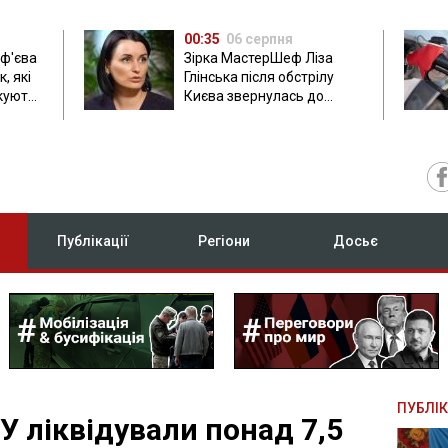
00:35
06 серпня
ф'єва
Зірка МастерШеф Ліза
, які
Глінська після обстрілу
ікують
Києва звернулась до
росіян
Публікації
Регіони
Досьє
ПУБЛІК
У ліквідували понад 7,5