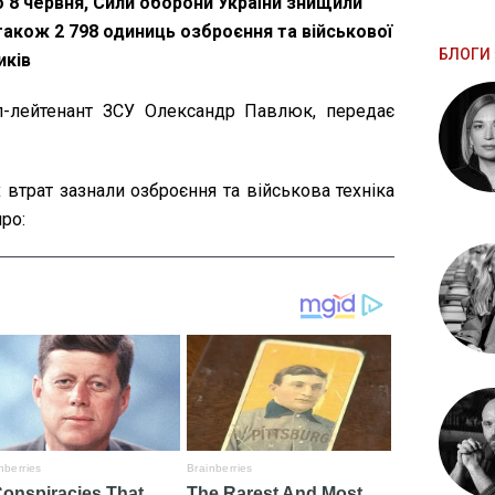
о 8 червня, Сили оборони України знищили
 також 2 798 одиниць озброєння та військової
БЛОГИ 
иків
-лейтенант ЗСУ Олександр Павлюк, передає
 втрат зазнали озброєння та військова техніка
ро: