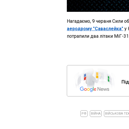
Нагадаємо, 9 червня Сили о
аеродрому "Саваслейка"
у 
потрапили два літаки МіГ-31 
Під
РФ
ВІЙНА
ВІЙСЬКОВА ТЕ