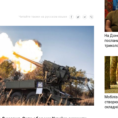
Читайте также на русском языке
На Доне
послан
трикол
Мобіліз
створюв
складн