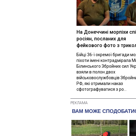
На Донеччині морпіхи сп
росіян, посланих для
фейкового фото з трик
Бійці 36-ї окремої бригади м
піхоти імені контрадмірала 
Білинського Збройних сил Ук
взяли в полон двох
військовослужбовців Збройн
РФ, які отримали наказ
сфотографуватися з ро...