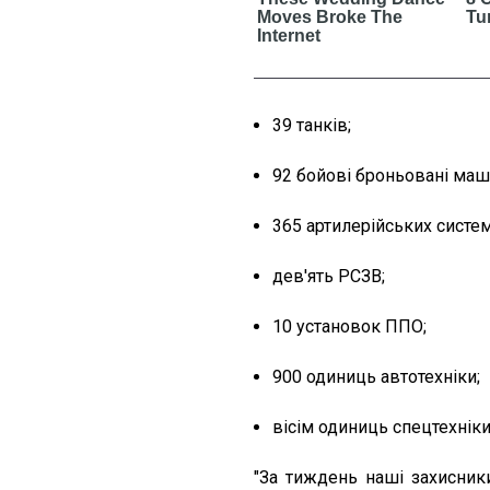
39 танків;
92 бойові броньовані маш
365 артилерійських систем
дев'ять РСЗВ;
10 установок ППО;
900 одиниць автотехніки;
вісім одиниць спецтехніки
"За тиждень наші захисни