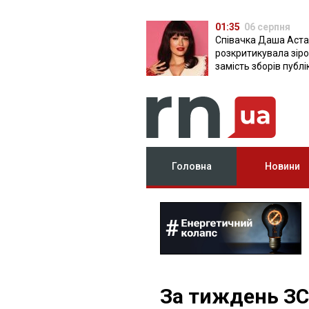
01:35
06 серпня
Співачка Даша Аста
розкритикувала зірок
замість зборів публ
фото з вечірок
Головна
Новини
За тиждень ЗС