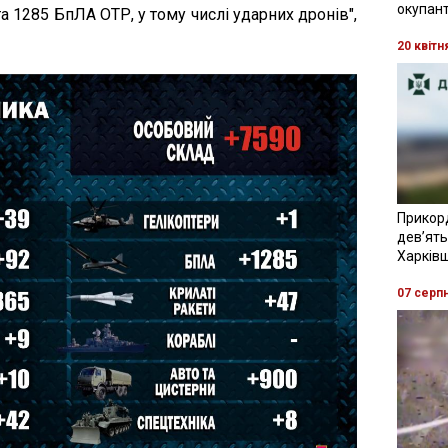
окупант
та 1285 БпЛА ОТР, у тому числі ударних дронів",
20 квітн
Прикор
девʼять
Харків
07 серп