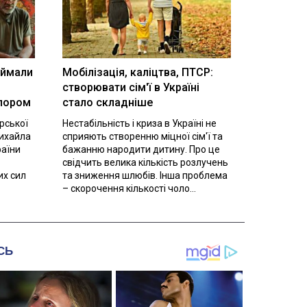
іймали
Мобілізація, каліцтва, ПТСР:
створювати сім'ї в Україні
олором
стало складніше
орської
Нестабільність і криза в Україні не
Михайла
сприяють створенню міцної сім'ї та
раїни
бажанню народити дитину. Про це
свідчить велика кількість розлучень
их сил
та зниження шлюбів. Інша проблема
– скорочення кількості чоло...