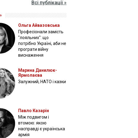
Всі публікації »
»
Ольга Айвазовська
Професіонали замість
"лояльних": що
потрібно Україні, аби не
програти війну
виснаження
Марина Данилюк-
Ярмолаєва
Залужний, НАТО і казки
Павло Казарін
Між подвигом і
втомою: якою
насправді є українська
армія