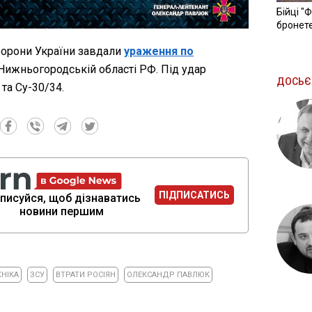
Бійці "
бронете
борони України завдали
ураження по
Нижньогородській області РФ. Під удар
ДОСЬЄ
та Су-30/34.
ПІДПИСАТИСЬ
писуйся, щоб дізнаватись
новини першим
ХНІКА
ЗСУ
ВТРАТИ РОСІЯН
ОЛЕКСАНДР ПАВЛЮК