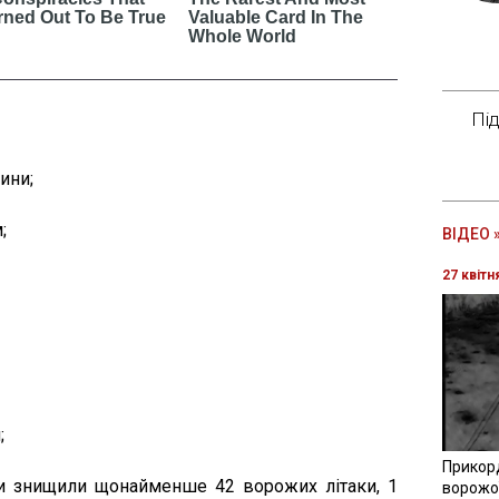
Пі
ини;
;
ВІДЕО 
27 квітн
;
Прикор
ки знищили щонайменше 42 ворожих літаки, 1
ворожої