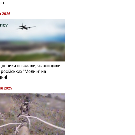
ів
я 2026
донники показали, як знищили
 російських "Молній" на
щині
ня 2025