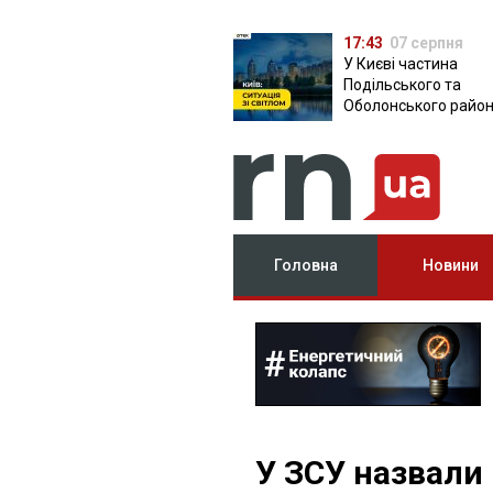
17:43
07 серпня
У Києві частина
Подільського та
Оболонського район
залишилася без світ
чому причина
Головна
Новини
У ЗСУ назвали 