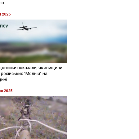
ів
я 2026
донники показали, як знищили
 російських "Молній" на
щині
ня 2025