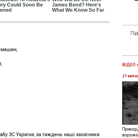
Пі
х машин
;
м
;
ВІДЕО 
27 квітн
Прикор
абу ЗС України, за тиждень наші захисники
ворожої