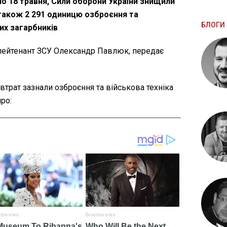
по 18 травня, Сили оборони України знищили
 також 2 291 одиницю озброєння та
БЛОГИ 
ких загарбників
лейтенант ЗСУ Олександр Павлюк, передає
 втрат зазнали озброєння та військова техніка
ро: