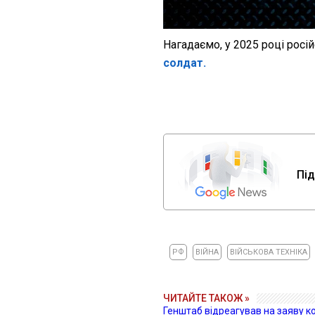
Нагадаємо, у 2025 році росі
солдат.
Під
РФ
ВІЙНА
ВІЙСЬКОВА ТЕХНІКА
ЧИТАЙТЕ ТАКОЖ »
Генштаб відреагував на заяву к