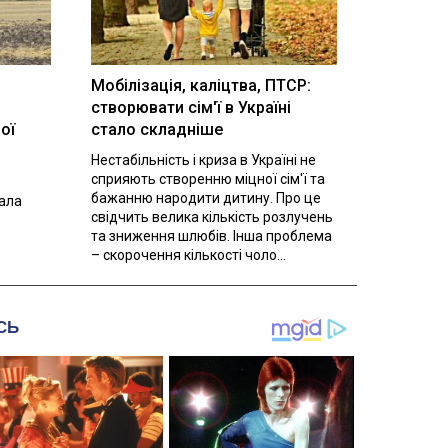
Мобілізація, каліцтва, ПТСР:
створювати сім'ї в Україні
ої
стало складніше
Нестабільність і криза в Україні не
сприяють створенню міцної сім'ї та
бажанню народити дитину. Про це
вала
свідчить велика кількість розлучень
та зниження шлюбів. Інша проблема
– скорочення кількості чоло...