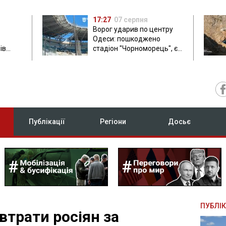
17:27
07 серпня
Ворог ударив по центру
Одеси: пошкоджено
ів
стадіон "Чорноморець", є
ла: в
постраждала
Публікації
Регіони
Досьє
ПУБЛІК
втрати росіян за