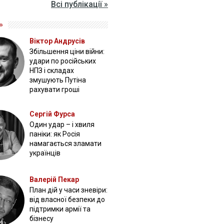
Всі публікації »
»
Віктор Андрусів
Збільшення ціни війни:
удари по російських
НПЗ і складах
змушують Путіна
рахувати гроші
Сергій Фурса
Один удар – і хвиля
паніки: як Росія
намагається зламати
українців
Валерій Пекар
План дій у часи зневіри:
від власної безпеки до
підтримки армії та
бізнесу