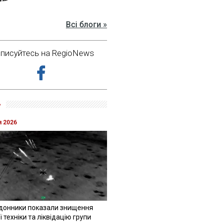
Всі блоги »
дписуйтесь на RegioNews
»
я 2026
донники показали знищення
 техніки та ліквідацію групи