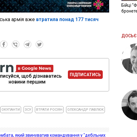
Бійці "
бронете
йська армія вже
втратила понад 177 тисяч
ДОСЬЄ
ПІДПИСАТИСЬ
писуйся, щоб дізнаватись
новини першим
ОКУПАНТИ
ЗСУ
ВТРАТИ РОСІЯН
ОЛЕКСАНДР ПАВЛЮК
омбата, який звинуватив командування у "дебільних