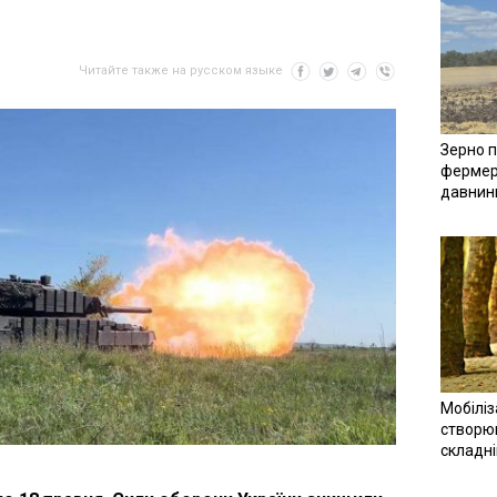
Читайте также на русском языке
Зерно п
фермер
давнин
Мобіліз
створюв
складн