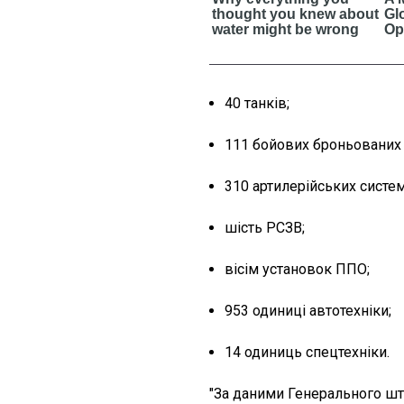
40 танків
;
111 бойових броньовани
310 артилерійських систе
шість РСЗВ
;
вісім установок ППО
;
953 одиниці автотехніки
;
14 одиниць спецтехніки.
"За даними Генерального шт