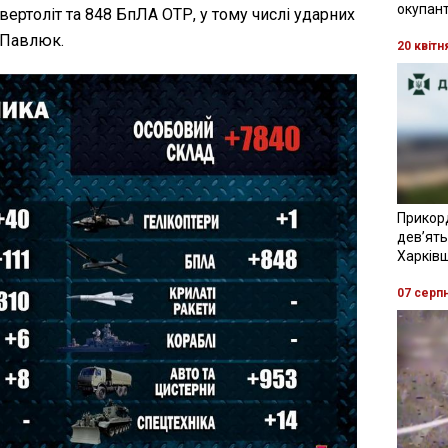
окупант
ртоліт та 848 БпЛА ОТР, у тому числі ударних
 Павлюк.
20 квітн
Прикор
девʼять
Харків
07 серп