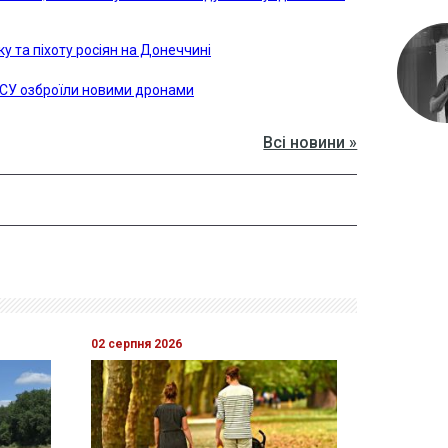
у та піхоту росіян на Донеччині
ЗСУ озброїли новими дронами
Всі новини »
02 серпня 2026