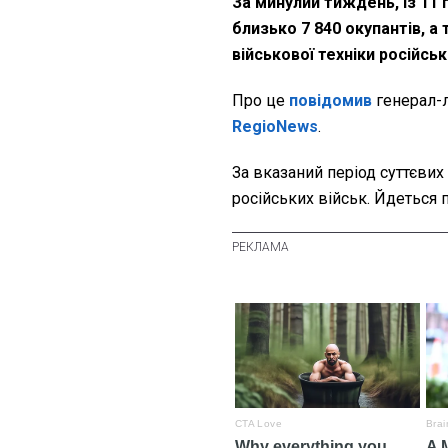
За минулий тиждень, із 11 
близько 7 840 окупантів, а
військової техніки російсь
Про це
повідомив
генерал-
RegioNews
.
За вказаний період суттєвих
російських військ. Йдеться п