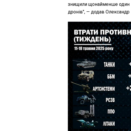
знищили щонайменше один ве
дронів", — додав Олександр