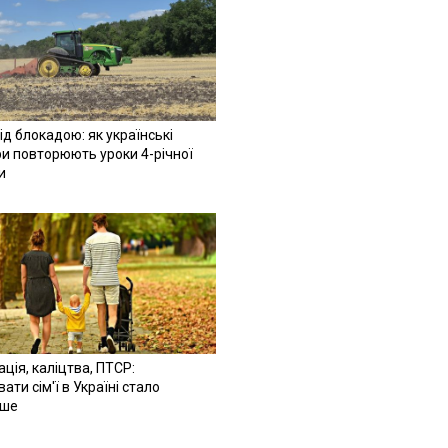
ід блокадою: як українські
и повторюють уроки 4-річної
и
ація, каліцтва, ПТСР:
ати сім'ї в Україні стало
іше