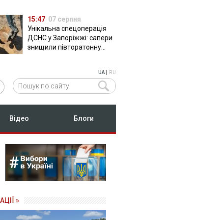
15:47
07 серпня
Унікальна спецоперація
ДСНС у Запоріжжі: сапери
знищили півторатонну
російську авіабомбу
ФАБ-500
|
UA
RU
Відео
Блоги
АЦІЇ »