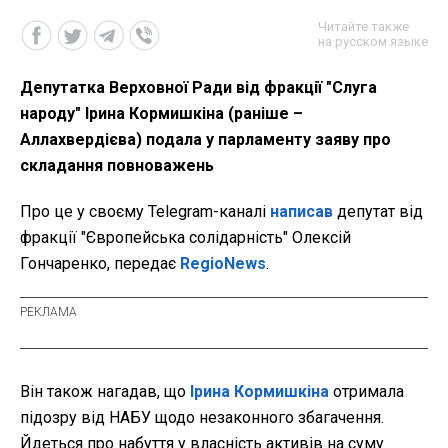
Читайте также
на русском языке
Депутатка Верховної Ради від фракції "Слуга
народу" Ірина Кормишкіна (раніше –
Аллахвердієва) подала у парламенту заяву про
складання повноважень
Про це у своєму Telegram-каналі
написав
депутат від
фракції "Європейська солідарність" Олексій
Гончаренко, передає
RegioNews
.
Він також нагадав, що
Ірина Кормишкіна
отримала
підозру від НАБУ щодо незаконного збагачення.
Йдеться про набуття у власність активів на суму