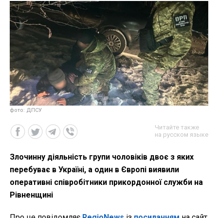
фото: ДПСУ
Читайте также
на русском языке
Злочинну діяльність групи чоловіків двоє з яких
перебуває в Україні, а один в Європі виявили
оперативні співробітники прикордонної служби на
Рівненщині
Про це повідомляє
RegioNews
із
посиланням
на сайт