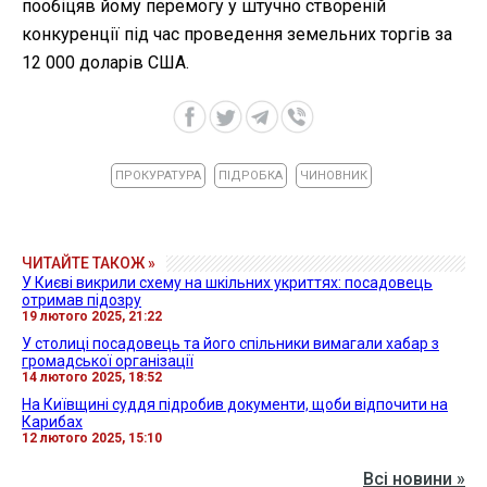
пообіцяв йому перемогу у штучно створеній
конкуренції під час проведення земельних торгів за
12 000 доларів США.
ПРОКУРАТУРА
ПІДРОБКА
ЧИНОВНИК
ЧИТАЙТЕ ТАКОЖ »
У Києві викрили схему на шкільних укриттях: посадовець
отримав підозру
19 лютого 2025, 21:22
У столиці посадовець та його спільники вимагали хабар з
громадської організації
14 лютого 2025, 18:52
На Київщині суддя підробив документи, щоби відпочити на
Карибах
12 лютого 2025, 15:10
Всі новини »