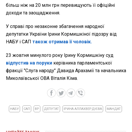
більш ніж на 20 млн грн перевищують її офіційні
доходи та заощадження.
У справі про незаконне збагачення народної
депутатки України Ірини Кормишкіної підозру від
НАБУ і САП
також отримав її чоловік.
23 жовтня минулого року Ірину Кормишкіну суд
відпустив на поруки
керівника парламентської
фракції "Слуга народу" Давида Арахамії та начальника
Миколаївської ОВА Віталія Кіма.
НАБУ
САП
ВР
ДЕПУТАТ
ІРИНА АЛЛАХВЕРДІЄВА
МАНДАТ