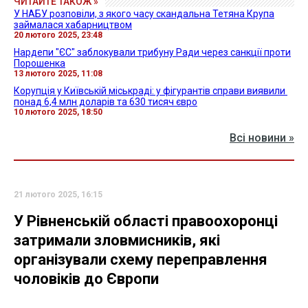
ЧИТАЙТЕ ТАКОЖ »
У НАБУ розповіли, з якого часу скандальна Тетяна Крупа
займалася хабарництвом
20 лютого 2025, 23:48
Нардепи "ЄС" заблокували трибуну Ради через санкції проти
Порошенка
13 лютого 2025, 11:08
Корупція у Київській міськраді: у фігурантів справи виявили ​
понад 6,4 млн доларів та 630 тисяч євро
10 лютого 2025, 18:50
Всі новини »
21 лютого 2025, 16:15
У Рівненській області правоохоронці
затримали зловмисників, які
організували схему переправлення
чоловіків до Європи