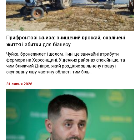
Прифронтові жнива: знищений врожай, скалічені
життя і збитки для бізнесу
Чуйка, бронежилет і шолом. Нині це звичайні атрибути
фермера на Херсонщині. У деяких районах спокійніше, та
чим ближчий Дніпро, який розділяє звільнену праву і
окуповану ліву частину області, тим біль...
31 липня 2026