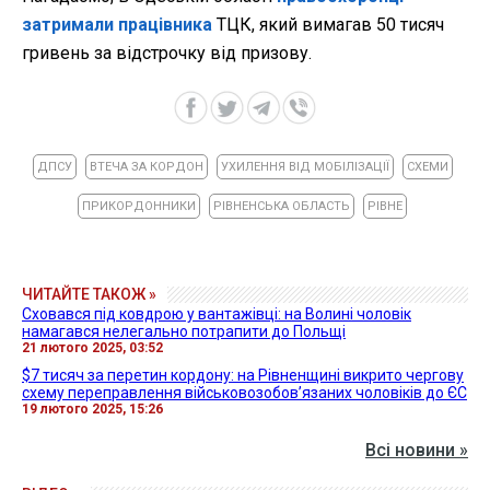
затримали працівника
ТЦК, який вимагав 50 тисяч
гривень за відстрочку від призову.
ДПСУ
ВТЕЧА ЗА КОРДОН
УХИЛЕННЯ ВІД МОБІЛІЗАЦІЇ
СХЕМИ
ПРИКОРДОННИКИ
РІВНЕНСЬКА ОБЛАСТЬ
РІВНЕ
ЧИТАЙТЕ ТАКОЖ »
Сховався під ковдрою у вантажівці: на Волині чоловік
намагався нелегально потрапити до Польщі
21 лютого 2025, 03:52
$7 тисяч за перетин кордону: на Рівненщині викрито чергову
схему переправлення військовозобов’язаних чоловіків до ЄС
19 лютого 2025, 15:26
Всі новини »