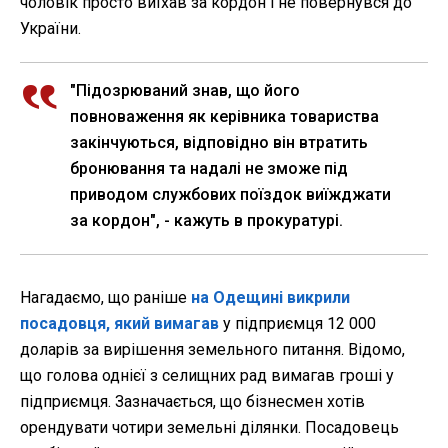
чоловік просто виїхав за кордон і не повернувся до
України.
"Підозрюваний знав, що його
повноваження як керівника товариства
закінчуються, відповідно він втратить
бронювання та надалі не зможе під
приводом службових поїздок виїжджати
за кордон", - кажуть в прокуратурі.
Нагадаємо, що раніше
на Одещині викрили
посадовця, який вимагав
у підприємця 12 000
доларів за вирішення земельного питання. Відомо,
що голова однієї з селищних рад вимагав гроші у
підприємця. Зазначається, що бізнесмен хотів
орендувати чотири земельні ділянки. Посадовець