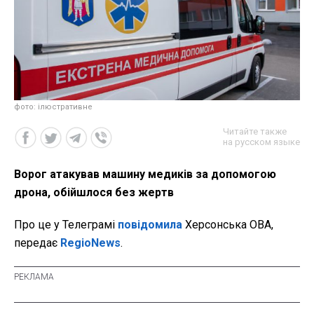
фото: ілюстративне
Читайте также
на русском языке
Ворог атакував машину медиків за допомогою
дрона, обійшлося без жертв
Про це у Телеграмі
повідомила
Херсонська ОВА,
передає
RegioNews
.