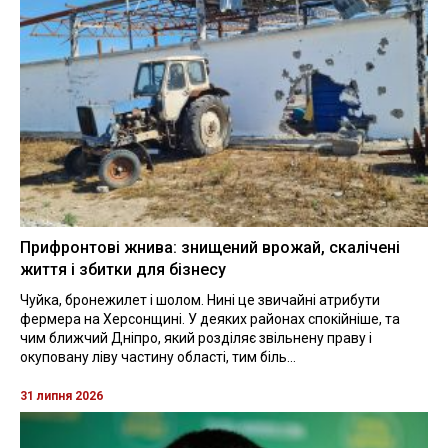
Прифронтові жнива: знищений врожай, скалічені
життя і збитки для бізнесу
Чуйка, бронежилет і шолом. Нині це звичайні атрибути
фермера на Херсонщині. У деяких районах спокійніше, та
чим ближчий Дніпро, який розділяє звільнену праву і
окуповану ліву частину області, тим біль...
31 липня 2026