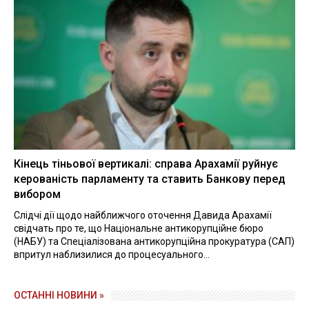
Кінець тіньової вертикалі: справа Арахамії руйнує
керованість парламенту та ставить Банкову перед
вибором
Слідчі дії щодо найближчого оточення Давида Арахамії
свідчать про те, що Національне антикорупційне бюро
(НАБУ) та Спеціалізована антикорупційна прокуратура (САП)
впритул наблизилися до процесуального...
ОСТАННІ НОВИНИ »