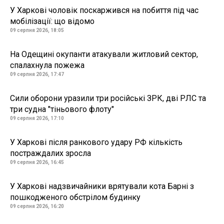
У Харкові чоловік поскаржився на побиття під час
мобілізації: що відомо
09 серпня 2026, 18:05
На Одещині окупанти атакували житловий сектор,
спалахнула пожежа
09 серпня 2026, 17:47
Сили оборони уразили три російські ЗРК, дві РЛС та
три судна "тіньового флоту"
09 серпня 2026, 17:10
У Харкові після ранкового удару РФ кількість
постраждалих зросла
09 серпня 2026, 16:45
У Харкові надзвичайники врятували кота Барні з
пошкодженого обстрілом будинку
09 серпня 2026, 16:20