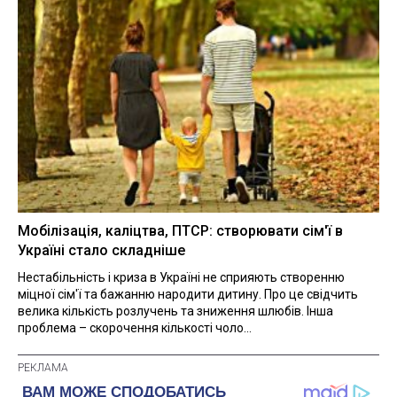
Мобілізація, каліцтва, ПТСР: створювати сім'ї в
Україні стало складніше
Нестабільність і криза в Україні не сприяють створенню
міцної сім'ї та бажанню народити дитину. Про це свідчить
велика кількість розлучень та зниження шлюбів. Інша
проблема – скорочення кількості чоло...