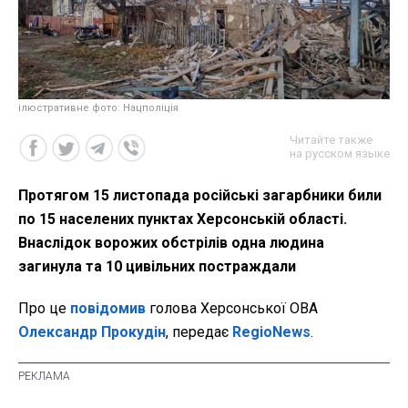
ілюстративне фото: Нацполіція
Читайте также
на русском языке
Протягом 15 листопада російські загарбники били
по 15 населених пунктах Херсонській області.
Внаслідок ворожих обстрілів одна людина
загинула та 10 цивільних постраждали
Про це
повідомив
голова Херсонської ОВА
Олександр Прокудін
, передає
RegioNews
.