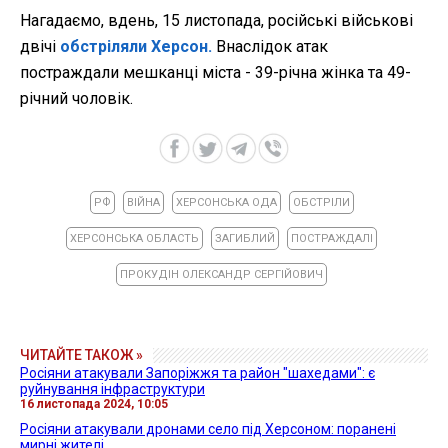
Нагадаємо, вдень, 15 листопада, російські військові
двічі
обстріляли Херсон.
Внаслідок атак
постраждали мешканці міста - 39-річна жінка та 49-
річний чоловік.
РФ
ВІЙНА
ХЕРСОНСЬКА ОДА
ОБСТРІЛИ
ХЕРСОНСЬКА ОБЛАСТЬ
ЗАГИБЛИЙ
ПОСТРАЖДАЛІ
ПРОКУДІН ОЛЕКСАНДР СЕРГІЙОВИЧ
ЧИТАЙТЕ ТАКОЖ »
Росіяни атакували Запоріжжя та район "шахедами": є
руйнування інфраструктури
16 листопада 2024, 10:05
Росіяни атакували дронами село під Херсоном: поранені
мирні жителі