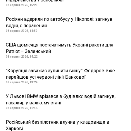
08 серпня 2026, 15:20
Росіяни вдарили по автобусу у Нікополі: загинув
водій, є поранений
08 серпня 2026, 14:50
США щомісяця постачатимуть Україні ракети для
Patriot – Зеленський
08 серпня 2026, 14:22
"Корупція заважає зупинити війну": Федоров вже
перейшов усі червоні лінії Банкової
08 серпня 2026, 13:24
У Львові BMW врізався в будівлю: водій загинув,
пасажир у важкому стані
08 серпня 2026, 12:56
Російський безпілотник влучив у кладовище в
Харкові