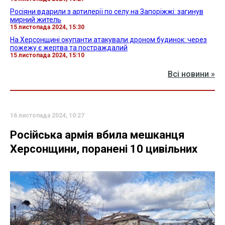
Росіяни вдарили з артилерії по селу на Запоріжжі: загинув
мирний житель
15 листопада 2024, 15:30
На Херсонщині окупанти атакували дроном будинок: через
пожежу є жертва та постраждалий
15 листопада 2024, 15:10
Всі новини »
16 листопада 2024, 10:27
Російська армія вбила мешканця
Херсонщини, поранені 10 цивільних