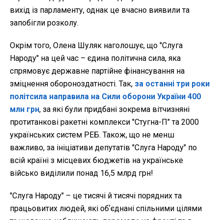
вихід із парламенту, однак це вчасно виявили та
запобігли розколу.
Окрім того, Олена Шуляк наголошує, що "Слуга
Народу" на цей час – єдина політична сила, яка
спрямовує державне партійне фінансування на
зміцнення обороноздатності. Так,
за останні три роки
політсила направила на Сили оборони України 400
млн грн
, за які були придбані зокрема вітчизняні
протитанкові ракетні комплекси "Стугна-П" та 2000
українських систем РЕБ. Також, що не менш
важливо, за ініціативи депутатів "Слуга Народу" по
всій країні з місцевих бюджетів на українське
військо виділили понад 16,5 млрд грн!
"Слуга Народу" – це тисячі й тисячі порядних та
працьовитих людей, які обʼєднані спільними цілями