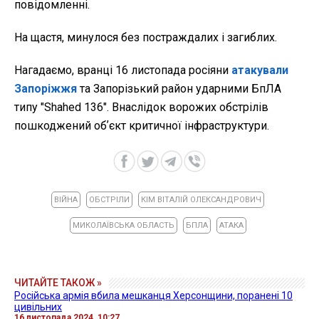
повідомленні.
На щастя, минулося без постраждалих і загиблих.
Нагадаємо, вранці 16 листопада росіяни
атакували
Запоріжжя
та Запорізький район ударними БпЛА
типу "Shahed 136". Внаслідок ворожих обстрілів
пошкоджений обʼєкт критичної інфраструктури.
ВІЙНА
ОБСТРІЛИ
КІМ ВІТАЛІЙ ОЛЕКСАНДРОВИЧ
МИКОЛАЇВСЬКА ОБЛАСТЬ
БПЛА
АТАКА
ЧИТАЙТЕ ТАКОЖ »
Російська армія вбила мешканця Херсонщини, поранені 10
цивільних
16 листопада 2024, 10:27