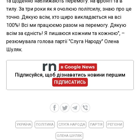
та щоденно наближають перемогу: на фронті та в
тилу. За три роки як я очолюю політсилу, знаю про це
точно. Дякую всім, хто щиро викладається на всі
100%! Всі ми працюємо разом на перемогу. Дякую
всім за єдність! Я пишаюся кожним та кожною", –
резюмувала голова партії "Слуга Народу" Олена
Шуляк.
Підписуйся, щоб дізнаватись новини першим
ПІДПИСАТИСЬ
УКРАЇНА
ПОЛІТИКА
СЛУГА НАРОДА
ПАРТІЯ
РЕГІОНИ
ОЛЕНА ШУЛЯК