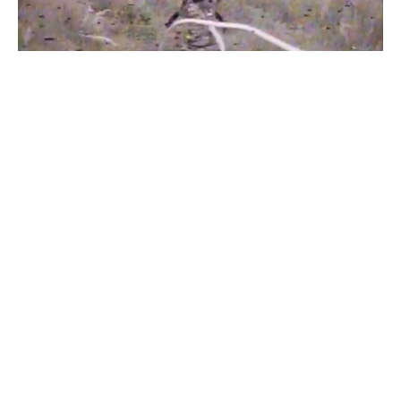
Бійці "Фенікса" ліквідували піхоту й бронетехніку ворога на
Донеччині
Всі відео »
ПУБЛІКАЦІЇ »