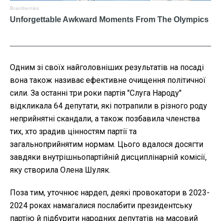
Одним зі своїх найголовніших результатів на посаді
вона також називає ефективне очищення політичної
сили. За останні три роки партія "Слуга Народу"
відкликала 64 депутати, які потрапили в різного роду
неприйнятні скандали, а також позбавила членства
тих, хто зрадив цінностям партії та
загальноприйнятим нормам. Цього вдалося досягти
завдяки внутрішньопартійній дисциплінарній комісії,
яку створила Олена Шуляк.
Поза тим, уточнює нардеп, деякі провокатори в 2023-
2024 роках намагалися послабити президентську
партію й підбурити народних депутатів на масовий