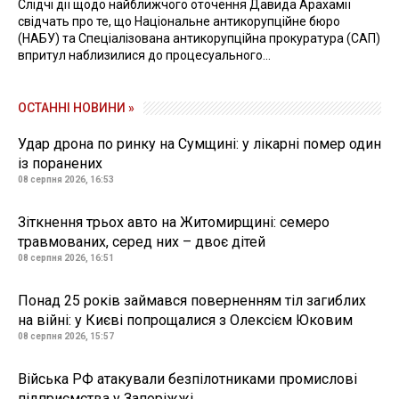
Слідчі дії щодо найближчого оточення Давида Арахамії
свідчать про те, що Національне антикорупційне бюро
(НАБУ) та Спеціалізована антикорупційна прокуратура (САП)
впритул наблизилися до процесуального...
ОСТАННІ НОВИНИ »
Удар дрона по ринку на Сумщині: у лікарні помер один
із поранених
08 серпня 2026, 16:53
Зіткнення трьох авто на Житомирщині: семеро
травмованих, серед них – двоє дітей
08 серпня 2026, 16:51
Понад 25 років займався поверненням тіл загиблих
на війні: у Києві попрощалися з Олексієм Юковим
08 серпня 2026, 15:57
Війська РФ атакували безпілотниками промислові
підприємства у Запоріжжі