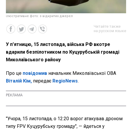
ілюстративне фото: з відкритих джерел
Читайте также
на русском языке
У п'ятницю, 15 листопада, війська РФ вкотре
вдарили безпілотником по Куцурубській громаді
Миколаївського району
Про це
повідомив
начальник Миколаївської ОВА
Віталій Кім,
передає
RegioNews
.
"Учора, 15 листопада, о 12:20 ворог атакував дроном
типу FPV Куцурубську громаду", — йдеться у