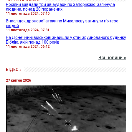
Росіяни завдали три авіаудари по Запоріжжю: загинула
людина, понад 20 поранених
11 листопада 2024, 07:40
Внаслідок дронової атаки по Миколаєву загинули п'ятеро
людей
11 листопада 2024, 07:31
На Донеччині військові знайшли у стіні зруйнованого будинку
Біблію, якій понад 100 років
11 листопада 2024, 06:42
Всі новини »
ВІДЕО »
27 квітня 2026