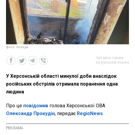
фото: поліція
Читайте также
на русском языке
У Херсонській області минулої доби внаслідок
російських обстрілів отримала поранення одна
людина
Про це
повідомив
голова Херсонської ОВА
Олександр Прокудін
, передає
RegioNews
.