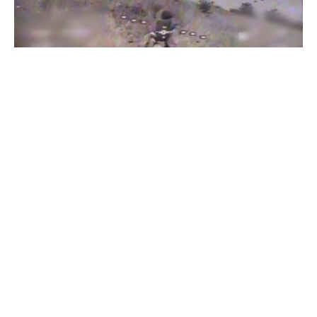
Бійці "Фенікса" ліквідували піхоту й бронетехніку ворога на
Донеччині
Всі відео »
ПУБЛІКАЦІЇ »