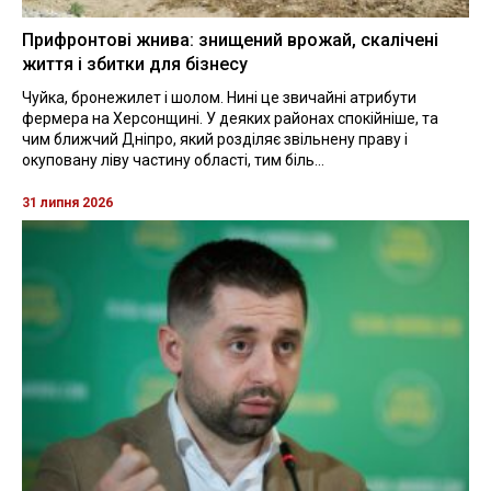
Прифронтові жнива: знищений врожай, скалічені
життя і збитки для бізнесу
Чуйка, бронежилет і шолом. Нині це звичайні атрибути
фермера на Херсонщині. У деяких районах спокійніше, та
чим ближчий Дніпро, який розділяє звільнену праву і
окуповану ліву частину області, тим біль...
31 липня 2026