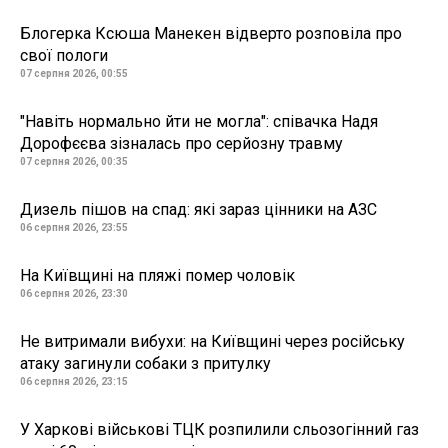
Блогерка Ксюша Манекен відверто розповіла про
свої пологи
07 серпня 2026, 00:55
"Навіть нормально йти не могла": співачка Надя
Дорофєєва зізналась про серйозну травму
07 серпня 2026, 00:35
Дизель пішов на спад: які зараз цінники на АЗС
06 серпня 2026, 23:55
На Київщині на пляжі помер чоловік
06 серпня 2026, 23:30
Не витримали вибухи: на Київщині через російську
атаку загинули собаки з притулку
06 серпня 2026, 23:15
У Харкові військові ТЦК розпилили сльозогінний газ