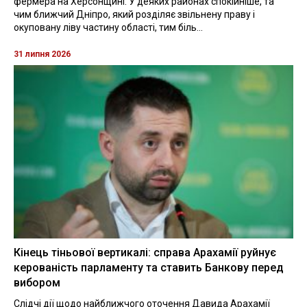
фермера на Херсонщині. У деяких районах спокійніше, та
чим ближчий Дніпро, який розділяє звільнену праву і
окуповану ліву частину області, тим біль...
31 липня 2026
Кінець тіньової вертикалі: справа Арахамії руйнує
керованість парламенту та ставить Банкову перед
вибором
Слідчі дії щодо найближчого оточення Давида Арахамії