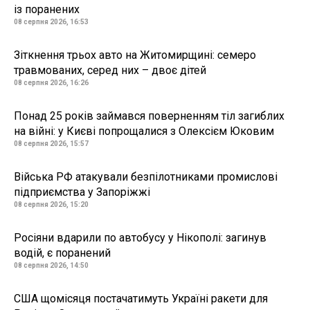
із поранених
08 серпня 2026, 16:53
Зіткнення трьох авто на Житомирщині: семеро
травмованих, серед них – двоє дітей
08 серпня 2026, 16:26
Понад 25 років займався поверненням тіл загиблих
на війні: у Києві попрощалися з Олексієм Юковим
08 серпня 2026, 15:57
Війська РФ атакували безпілотниками промислові
підприємства у Запоріжжі
08 серпня 2026, 15:20
Росіяни вдарили по автобусу у Нікополі: загинув
водій, є поранений
08 серпня 2026, 14:50
США щомісяця постачатимуть Україні ракети для