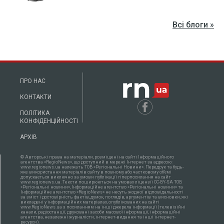
Всі блоги »
ПРО НАС
КОНТАКТИ
ПОЛІТИКА
КОНФІДЕНЦІЙНОСТІ
АРХІВ
© Авторські права на матеріали, розміщені на сайті Інформаційного
агентства «RegioNews», що доступний в мережі Інтернет за адресою:
www.regionews.ua належать ТОВ «Регіональні Новини». Передрук та будь-
яке використання матеріалів сайту в повному або частковому об'ємі
допускається виключно за умови публікації гіперпосилання на сайт
www.regionews.ua. Тексти поширюються нa умовах ліцензії CC-BY-SA ТОВ
«Регіональні новини», Інформаційне агентство «Регіональні новини» та
Інформаційне агентство «RegioNews» не несуть жодної відповідальності
за зміст і достовірність фактів, думок, поглядів, аргументів та висновки, які
викладені у інформаційних матеріалах, опублікованих на сайті
www.RegioNews.ua з посиланням на інші джерела інформації (телевізійні
канали, радіостанції, друковані засоби масової інформації, інформаційні
агентства, незалежні журналісти, інтернет-видання та інші інтернет-
ресурси).