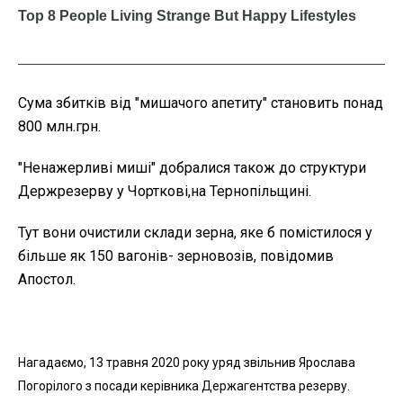
Сума збитків від "мишачого апетиту" становить понад
800 млн.грн.
"Ненажерливі миші" добралися також до структури
Держрезерву у Чорткові,на Тернопільщині.
Тут вони очистили склади зерна, яке б помістилося у
більше як 150 вагонів- зерновозів, повідомив
Апостол.
Нагадаємо, 13 травня 2020 року уряд звільнив Ярослава
Погорілого з посади керівника Держагентства резерву.