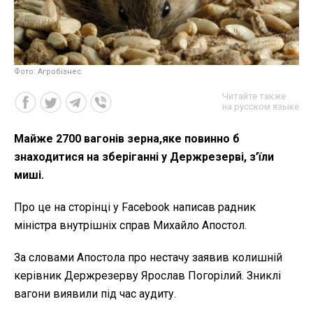
Фото: Агробізнес
Читайте также
на русском языке
Майже 2700 вагонів зерна,яке повинно б
знаходитися на зберіганні у Держрезерві, з’їли
миші.
Про це на сторінці у Facebook написав радник
міністра внутрішніх справ Михайло Апостол.
За словами Апостола про нестачу заявив колишній
керівник Держрезерву Ярослав Погорілий. Зниклі
вагони виявили під час аудиту.