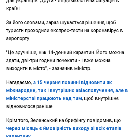
для українців. Друга - епідеміологічна ситуація в
країні.
За його словами, зараз шукається рішення, щоб
туристи проходили експрес-тести на коронавірус в
аеропорту.
"Це зручніше, ніж 14-денний карантин. Його можна
здати, дві-три години почекати - і вже можна
виходити в місто", - зазначив міністр.
Нагадаємо,
з 15 червня повинні відновити як
міжнародне, так і внутрішнє авіасполучення, але в
міністерстві працюють над тим
, щоб внутрішнє
відновилося раніше.
Крім того, Зеленський на брифінгу повідомив, що
через місяць є ймовірність виходу зі всіх етапів
карантину.