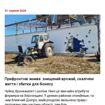
01 серпня 2026
Прифронтові жнива: знищений врожай, скалічені
життя і збитки для бізнесу
Чуйка, бронежилет і шолом. Нині це звичайні атрибути
фермера на Херсонщині. У деяких районах спокійніше, та
чим ближчий Дніпро, який розділяє звільнену праву і
окуповану ліву частину області, тим біль...