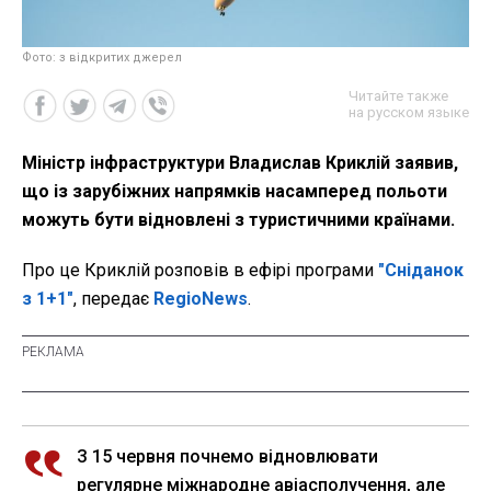
Фото: з відкритих джерел
Читайте также
на русском языке
Міністр інфраструктури Владислав Криклій заявив,
що із зарубіжних напрямків насамперед польоти
можуть бути відновлені з туристичними країнами.
Про це Криклій розповів в ефірі програми
"Сніданок
з 1+1"
, передає
RegioNews
.
З 15 червня почнемо відновлювати
регулярне міжнародне авіасполучення, але