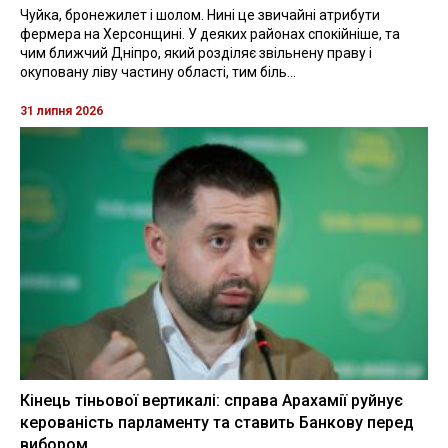
Чуйка, бронежилет і шолом. Нині це звичайні атрибути
фермера на Херсонщині. У деяких районах спокійніше, та
чим ближчий Дніпро, який розділяє звільнену праву і
окуповану ліву частину області, тим біль...
31 липня 2026
Кінець тіньової вертикалі: справа Арахамії руйнує
керованість парламенту та ставить Банкову перед
вибором