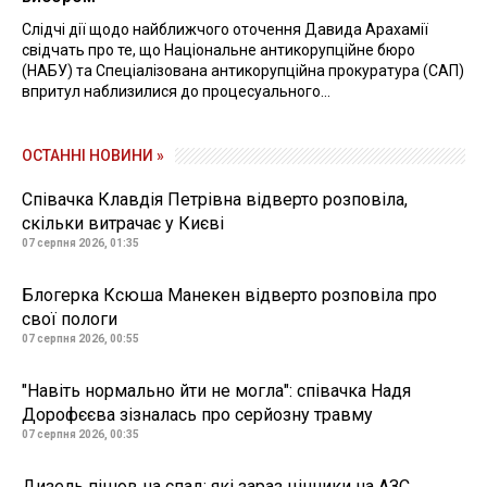
Слідчі дії щодо найближчого оточення Давида Арахамії
свідчать про те, що Національне антикорупційне бюро
(НАБУ) та Спеціалізована антикорупційна прокуратура (САП)
впритул наблизилися до процесуального...
ОСТАННІ НОВИНИ »
Співачка Клавдія Петрівна відверто розповіла,
скільки витрачає у Києві
07 серпня 2026, 01:35
Блогерка Ксюша Манекен відверто розповіла про
свої пологи
07 серпня 2026, 00:55
"Навіть нормально йти не могла": співачка Надя
Дорофєєва зізналась про серйозну травму
07 серпня 2026, 00:35
Дизель пішов на спад: які зараз цінники на АЗС