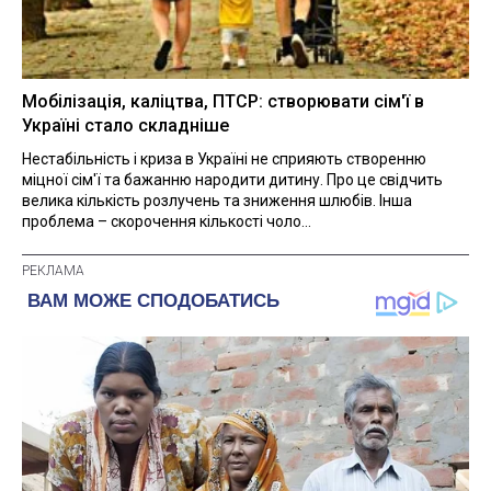
Мобілізація, каліцтва, ПТСР: створювати сім'ї в
Україні стало складніше
Нестабільність і криза в Україні не сприяють створенню
міцної сім'ї та бажанню народити дитину. Про це свідчить
велика кількість розлучень та зниження шлюбів. Інша
проблема – скорочення кількості чоло...