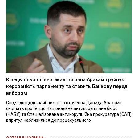
Кінець тіньової вертикалі: справа Арахамії руйнує
керованість парламенту та ставить Банкову перед
вибором
Слідчі дії щодо найближчого оточення Давида Арахамії
свідчать про те, що Національне антикорупційне бюро
(НАБУ) та Спеціалізована антикорупційна прокуратура (САП)
впритул наблизилися до процесуального...