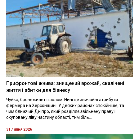
Прифронтові жнива: знищений врожай, скалічені
життя і збитки для бізнесу
Чуйка, бронежилет і шолом. Нині це звичайні атрибути
фермера на Херсонщині. У деяких районах спокійніше, та
чим ближчий Дніпро, який розділяє звільнену праву і
окуповану ліву частину області, тим біль...
31 липня 2026