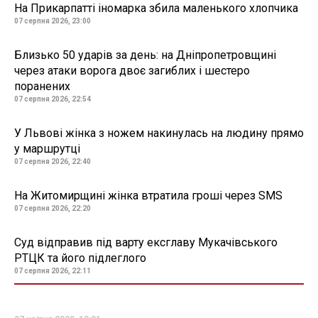
На Прикарпатті іномарка збила маленького хлопчика
07 серпня 2026, 23:00
Близько 50 ударів за день: на Дніпропетровщині
через атаки ворога двоє загиблих і шестеро
поранених
07 серпня 2026, 22:54
У Львові жінка з ножем накинулась на людину прямо
у маршрутці
07 серпня 2026, 22:40
На Житомирщині жінка втратила гроші через SMS
07 серпня 2026, 22:20
Суд відправив під варту ексглаву Мукачівського
РТЦК та його підлеглого
07 серпня 2026, 22:11