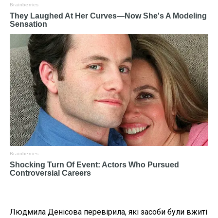
Людмила Денісова перевірила, які засоби були вжиті