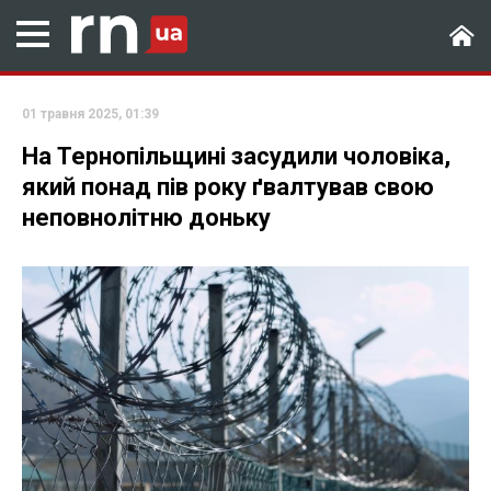
01 травня 2025, 01:39
На Тернопільщині засудили чоловіка,
який понад пів року ґвалтував свою
неповнолітню доньку