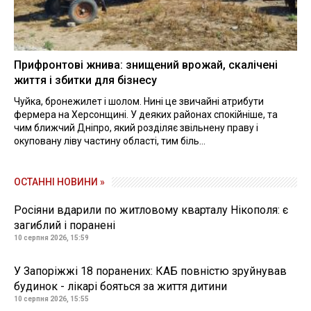
Прифронтові жнива: знищений врожай, скалічені
життя і збитки для бізнесу
Чуйка, бронежилет і шолом. Нині це звичайні атрибути
фермера на Херсонщині. У деяких районах спокійніше, та
чим ближчий Дніпро, який розділяє звільнену праву і
окуповану ліву частину області, тим біль...
ОСТАННІ НОВИНИ »
Росіяни вдарили по житловому кварталу Нікополя: є
загиблий і поранені
10 серпня 2026, 15:59
У Запоріжжі 18 поранених: КАБ повністю зруйнував
будинок - лікарі бояться за життя дитини
10 серпня 2026, 15:55