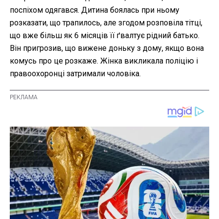
поспіхом одягався. Дитина боялась при ньому
розказати, що трапилось, але згодом розповіла тітці,
що вже більш як 6 місяців її ґвалтує рідний батько.
Він пригрозив, що вижене доньку з дому, якщо вона
комусь про це розкаже. Жінка викликала поліцію і
правоохоронці затримали чоловіка.