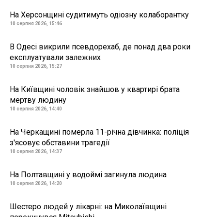
На Херсонщині судитимуть одіозну колаборантку
10 серпня 2026, 15:46
В Одесі викрили псевдорехаб, де понад два роки
експлуатували залежних
10 серпня 2026, 15:27
На Київщині чоловік знайшов у квартирі брата
мертву людину
10 серпня 2026, 14:40
На Черкащині померла 11-річна дівчинка: поліція
з'ясовує обставини трагедії
10 серпня 2026, 14:37
На Полтавщині у водоймі загинула людина
10 серпня 2026, 14:20
Шестеро людей у лікарні: на Миколаївщині