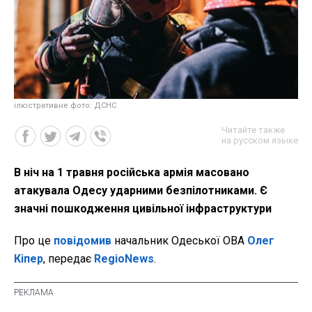
ілюстративне фото: ДСНС
Читайте также
на русском языке
В ніч на 1 травня російська армія масовано
атакувала Одесу ударними безпілотниками. Є
значні пошкодження цивільної інфраструктури
Про це
повідомив
начальник Одеської ОВА
Олег
Кіпер
, передає
RegioNews
.