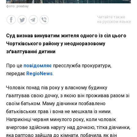
фото: pixabay
Читайте также
на русском языке
Суд визнав винуватим жителя одного із сіл цього
Чортківського району у неодноразовому
зґвалтуванні дитини
Про це
повідомляє
пресслужба прокуратури,
передає
RegioNews
.
Чоловік понад пів року у власному будинку
ґвалтував свою дочку, з якою він проживав разом зі
своїм батьком. Маму дівчинки позбавлено
батьківських прав і вона не мешкала із ними.
Наприкінці червня минулого року, коли чоловік
вчергове здійснив наругу над дочкою, тітка дівчинки,
яка раптово зайшла до кімнати, побачила, як він