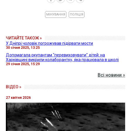
МІНУВАННЯ
ПОЛІЦІЯ
ЧИТАЙТЕ ТАКОЖ »
У Дніпрі чоловік погрожував підірвати мости
30 січня 2025, 13:25
Допомагала окупантам "перевиховувати" дітей: на
Харківщині викрили колаборантку, яка працювала в школі
29 січня 2025, 15:29
Всі новини »
ВІДЕО »
27 квітня 2026