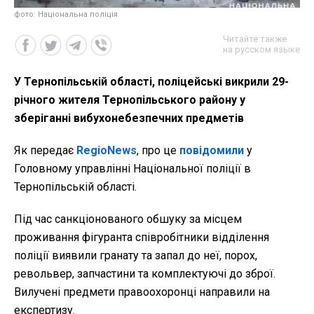
фото: Національна поліція
Читайте также
на русском языке
У Тернопільській області, поліцейські викрили 29-
річного жителя Тернопільського району у
зберіганні вибухонебезпечних предметів
Як передає
RegioNews
, про це
повідомили
у
Головному управлінні Національної поліції в
Тернопільській області.
Під час санкціонованого обшуку за місцем
проживання фігуранта співробітники відділення
поліції виявили гранату та запал до неї, порох,
револьвер, запчастини та комплектуючі до зброї.
Вилучені предмети правоохоронці направили на
експертизу.