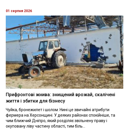
01 серпня 2026
Прифронтові жнива: знищений врожай, скалічені
життя і збитки для бізнесу
Чуйка, бронежилет і шолом. Нині це звичайні атрибути
фермера на Херсонщині. У деяких районах спокійніше, та
чим ближчий Дніпро, який розділяє звільнену праву і
окуповану ліву частину області, тим біль...