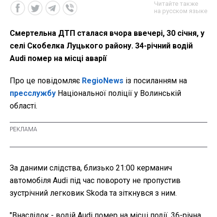
Читайте также
на русском языке
Смертельна ДТП сталася вчора ввечері, 30 січня, у
селі Скобелка Луцького району. 34-річний водій
Audi помер на місці аварії
Про це повідомляє
RegioNews
із посиланням на
пресслужбу
Національної поліції у Волинській
області.
За даними слідства, близько 21:00 керманич
автомобіля Audi під час повороту не пропустив
зустрічний легковик Skoda та зіткнувся з ним.
"
Внаслідок - водій Audi помер на місці події, 36-річна