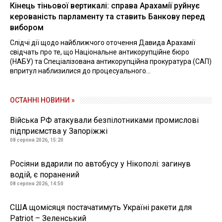
Кінець тіньової вертикалі: справа Арахамії руйнує
керованість парламенту та ставить Банкову перед
вибором
Слідчі дії щодо найближчого оточення Давида Арахамії
свідчать про те, що Національне антикорупційне бюро
(НАБУ) та Спеціалізована антикорупційна прокуратура (САП)
впритул наблизилися до процесуального...
ОСТАННІ НОВИНИ »
Війська РФ атакували безпілотниками промислові
підприємства у Запоріжжі
08 серпня 2026, 15:20
Росіяни вдарили по автобусу у Нікополі: загинув
водій, є поранений
08 серпня 2026, 14:50
США щомісяця постачатимуть Україні ракети для
Patriot – Зеленський