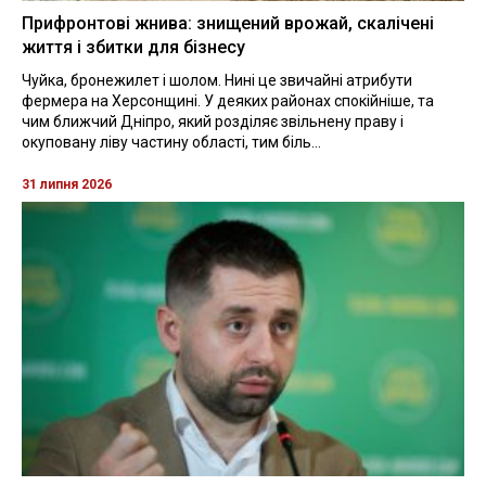
Прифронтові жнива: знищений врожай, скалічені
життя і збитки для бізнесу
Чуйка, бронежилет і шолом. Нині це звичайні атрибути
фермера на Херсонщині. У деяких районах спокійніше, та
чим ближчий Дніпро, який розділяє звільнену праву і
окуповану ліву частину області, тим біль...
31 липня 2026