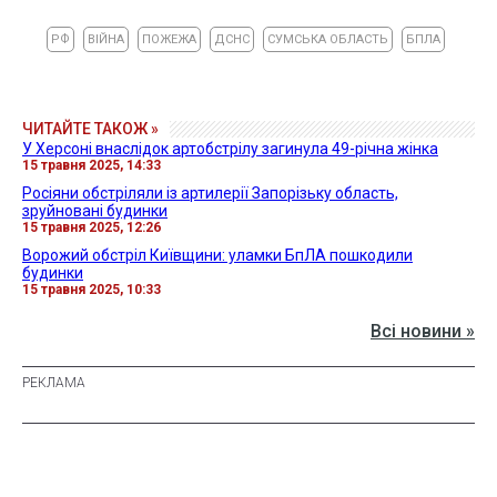
РФ
ВІЙНА
ПОЖЕЖА
ДСНС
СУМСЬКА ОБЛАСТЬ
БПЛА
ЧИТАЙТЕ ТАКОЖ »
У Херсоні внаслідок артобстрілу загинула 49-річна жінка
15 травня 2025, 14:33
Росіяни обстріляли із артилерії Запорізьку область,
зруйновані будинки
15 травня 2025, 12:26
Ворожий обстріл Київщини: уламки БпЛА пошкодили
будинки
15 травня 2025, 10:33
Всі новини »