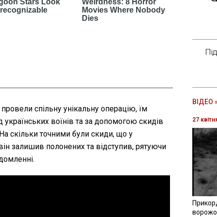
Пі
ВІДЕО 
провели спільну унікальну операцію, їм
27 квітн
д українських воїнів та за допомогою скидів
На скільки точними були скиди, що у
він залишив полонених та відступив, рятуючи
ідомленні.
Прикор
ворожої