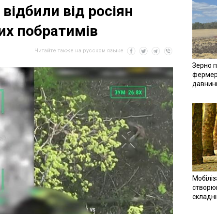
відбили від росіян
их побратимів
Читайте также на русском языке
Зерно п
фермер
давнин
Мобіліз
створюв
складн