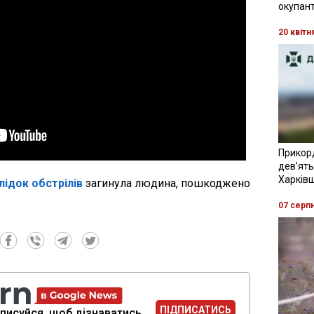
окупант
20 квітн
Прикор
девʼять
Харків
лідок обстрілів
загинула людина, пошкоджено
07 серп
ПІДПИСАТИСЬ
писуйся, щоб дізнаватись