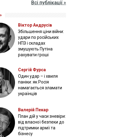
Всі публікації »
»
Віктор Андрусів
Збільшення ціни війни:
удари по російських
НПЗ і складах
змушують Путіна
рахувати гроші
Сергій Фурса
Один удар – і хвиля
паніки: як Росія
намагається зламати
українців
Валерій Пекар
План дій у часи зневіри:
від власної безпеки до
підтримки армії та
бізнесу