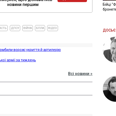
новини першим
Бійці "
бронете
АСТЬ
ДПСУ
ВІЙНА
БПЛА
ВІДЕО
ДОСЬЄ
бомбили ворожі укриття й артилерію
кої армії за тиждень
Всі новини »