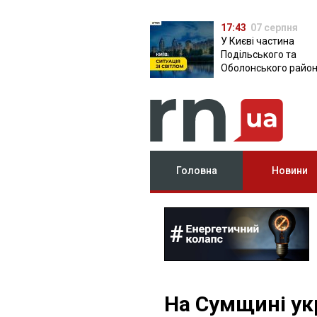
17:43
07 серпня
У Києві частина
Подільського та
Оболонського район
залишилася без світ
чому причина
Головна
Новини
На Сумщині ук