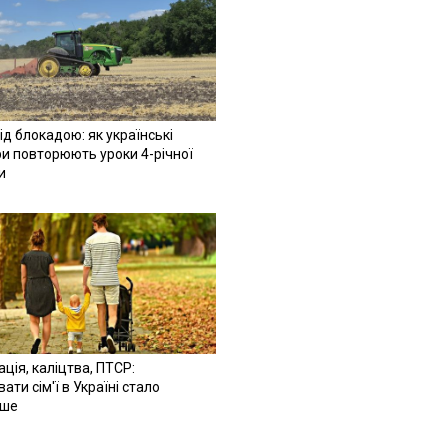
ід блокадою: як українські
и повторюють уроки 4-річної
и
ація, каліцтва, ПТСР:
ати сім'ї в Україні стало
іше