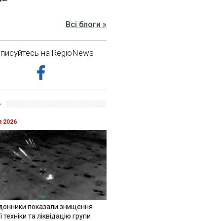
Всі блоги »
дписуйтесь на RegioNews
»
я 2026
донники показали знищення
 техніки та ліквідацію групи