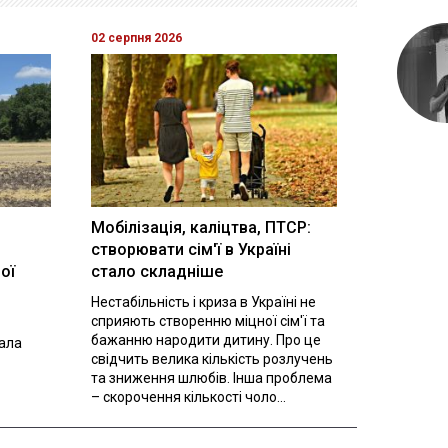
02 серпня 2026
Мобілізація, каліцтва, ПТСР:
створювати сім'ї в Україні
ої
стало складніше
Нестабільність і криза в Україні не
сприяють створенню міцної сім'ї та
бажанню народити дитину. Про це
вала
свідчить велика кількість розлучень
та зниження шлюбів. Інша проблема
– скорочення кількості чоло...