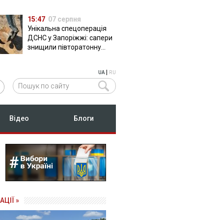
15:47
07 серпня
Унікальна спецоперація
ДСНС у Запоріжжі: сапери
знищили півторатонну
російську авіабомбу
ФАБ-500
|
UA
RU
Відео
Блоги
АЦІЇ »