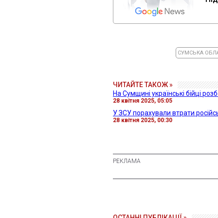
СУМСЬКА ОБЛ
ЧИТАЙТЕ ТАКОЖ »
На Сумщині українські бійці роз
28 квітня 2025, 05:05
У ЗСУ порахували втрати російсь
28 квітня 2025, 00:30
ОСТАННІ ПУБЛІКАЦІЇ »