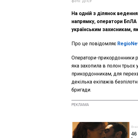
фото: ДПСУ
На одній з ділянок веденн
напрямку, оператори БпЛА
українським захисникам, як
Про це повідомляє
RegioNe
Оператори-прикордонники р
яка захопила в полон трьох 
прикордонникам, для перехв
декілька екіпажів безпілотн
бригади.