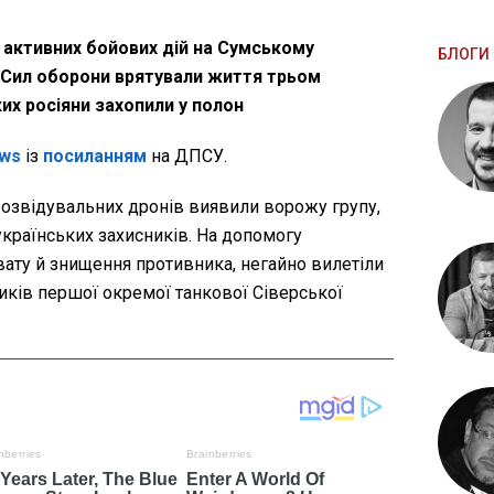
я активних бойових дій на Сумському
БЛОГИ 
 Сил оборони врятували життя трьом
их росіяни захопили у полон
ws
із
посиланням
на ДПСУ.
озвідувальних дронів виявили ворожу групу,
українських захисників. На допомогу
ату й знищення противника, негайно вилетіли
иків першої окремої танкової Сіверської