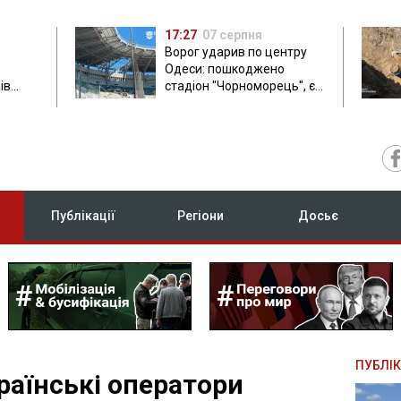
17:27
07 серпня
Ворог ударив по центру
Одеси: пошкоджено
ів
стадіон "Чорноморець", є
ла: в
постраждала
Публікації
Регіони
Досьє
ПУБЛІК
раїнські оператори