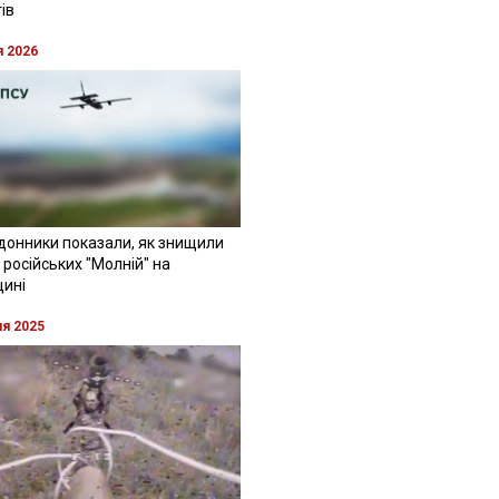
ів
я 2026
донники показали, як знищили
 російських "Молній" на
щині
ня 2025