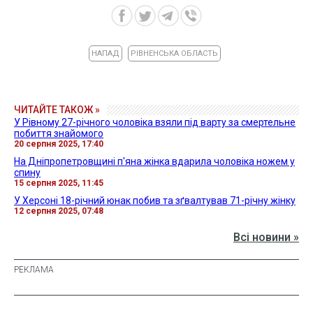
НАПАД
РІВНЕНСЬКА ОБЛАСТЬ
ЧИТАЙТЕ ТАКОЖ »
У Рівному 27-річного чоловіка взяли під варту за смертельне
побиття знайомого
20 серпня 2025, 17:40
На Дніпропетровщині п'яна жінка вдарила чоловіка ножем у
спину
15 серпня 2025, 11:45
У Херсоні 18-річний юнак побив та зґвалтував 71-річну жінку
12 серпня 2025, 07:48
Всі новини »