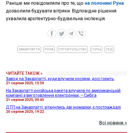
Раніше ми повідомляли про те, що
на полонині Руна
дозволили будувати вітряки. Відповідне рішення
ухвалила архітектурно-будівельна інспекція.
ЗАКАРПАТТЯ
РУНА
СТРОИТЕЛЬСТВО
ГОРЫ
СУД
ЧИТАЙТЕ ТАКОЖ »
Завод на Закарпатті, куди влучили росіяни, досі горить
21 серпня 2025, 15:59
На Закарпатті російська ракета влучила по американській
компанії з виготовлення електроніки, – Сибіга
21 серпня 2025, 09:45
ДТП на Закарпатті: зіткнулись дві іномарки, є постраждалі
20 серпня 2025, 19:22
Всі новини »