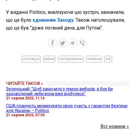
У виданні Politico, аналізуючи цю зустріч, зазначили,
що це було
єднанням Заходу
. Також наголошували,
що це був "дуже поганий день для Путіна".
ОКУПАЦІЯ
ВІЙНА
ПЕРЕМОВИНИ
УКРАЇНА
РФ
ЧИТАЙТЕ ТАКОЖ »
Зеленський: "Щоб закінчити з темою виборів, я був би
задоволений, якби вони вже відбулися"
21 серпня 2025, 11:14
США планують мінімізувати свою участь у гарантіях безпеки
для України, – Politico
21 серпня 2025, 07:59
Всі новини »