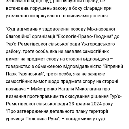
Зазначається, що суд, розглянувши справу, не
встановив порушень закону з боку сільради при
ухваленні оскаржуваного позивачами рішення.
"Суд відмовив у задоволенні позову Міжнародної
благодійної організації "Екологія-Право-Людина" до
Тур’є-Реметівської сільської ради Ужгородського
району, третя особа, яка не заявляє самостійних
вимог на предмет спору на стороні відповідача –
товариство з обмеженою відповідальністю "Вітряний
Парк Турянський", третя особа, яка не заявляє
самостійних вимог щодо предмета спору на стороні
позивача – Майстренко Наталія Миколаївна про
визнання протиправним та скасування рішення Тур’є-
Реметівської сільської ради 23 травня 2024 року
"Про затвердження детального плану території
урочища Полонина Руна", – повідомили у суді.