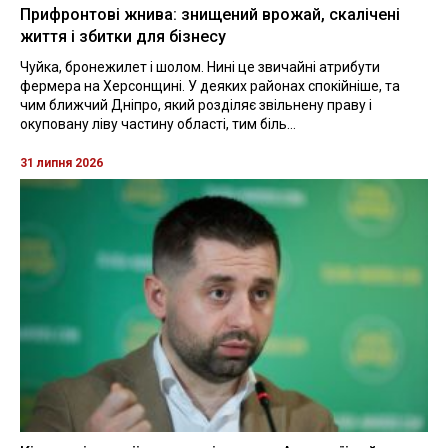
Прифронтові жнива: знищений врожай, скалічені
життя і збитки для бізнесу
Чуйка, бронежилет і шолом. Нині це звичайні атрибути
фермера на Херсонщині. У деяких районах спокійніше, та
чим ближчий Дніпро, який розділяє звільнену праву і
окуповану ліву частину області, тим біль...
31 липня 2026