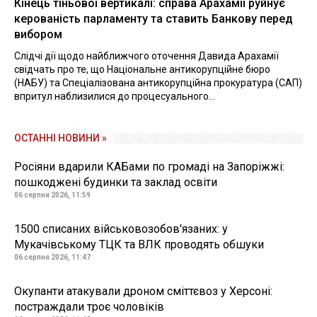
Кінець тіньової вертикалі: справа Арахамії руйнує
керованість парламенту та ставить Банкову перед
вибором
Слідчі дії щодо найближчого оточення Давида Арахамії
свідчать про те, що Національне антикорупційне бюро
(НАБУ) та Спеціалізована антикорупційна прокуратура (САП)
впритул наблизилися до процесуального...
ОСТАННІ НОВИНИ »
Росіяни вдарили КАБами по громаді на Запоріжжі:
пошкоджені будинки та заклад освіти
06 серпня 2026, 11:59
1500 списаних військовозобов'язаних: у
Мукачівському ТЦК та ВЛК проводять обшуки
06 серпня 2026, 11:47
Окупанти атакували дроном сміттєвоз у Херсоні:
постраждали троє чоловіків