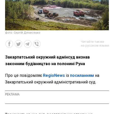
фото: Сергій Денисенко
Читайте также
на русском языке
Закарпатський окружний адмінсуд визнав
законним будівництво на полонині Руна
Про це повідомляє
RegioNews
із
посиланням
на
Закарпатський окружний адміністративний суд.