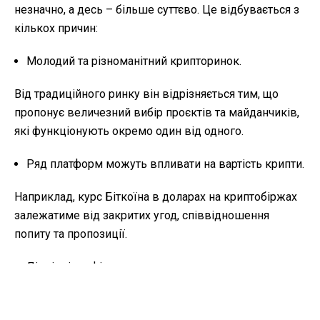
незначно, а десь – більше суттєво. Це відбувається з
кількох причин:
Молодий та різноманітний крипторинок.
Від традиційного ринку він відрізняється тим, що
пропонує величезний вибір проєктів та майданчиків,
які функціонують окремо один від одного.
Ряд платформ можуть впливати на вартість крипти.
Наприклад, курс Біткоїна в доларах на криптобіржах
залежатиме від закритих угод, співвідношення
попиту та пропозиції.
Ліквідність фіату держави, де зареєстровано
біржу.
Свій заробіток на торговому майданчику ще треба