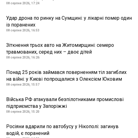
08 серпня 2026, 17:24
Удар дрона по ринку на Сумщині: у лікарні помер один
із поранених
08 серпня 2026, 16:53
Зіткнення трьох авто на Житомирщині: семеро
травмованих, серед них – двоє дітей
08 серпня 2026, 16:26
Понад 25 років займався поверненням тіл загиблих
на війні: у Києві попрощалися з Олексієм Юковим
08 серпня 2026, 15:57
Війська РФ атакували безпілотниками промислові
підприємства у Запоріжжі
08 серпня 2026, 15:20
Росіяни вдарили по автобусу у Нікополі: загинув
водій, є поранений