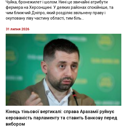
Чуйка, бронежилет і шолом. Нині це звичайні атрибути
фермера на Херсонщині. У деяких районах спокійніше, та
чим ближчий Дніпро, який розділяє звільнену праву і
окуповану ліву частину області, тим біль...
31 липня 2026
Кінець тіньової вертикалі: справа Арахамії руйнує
керованість парламенту та ставить Банкову перед
вибором