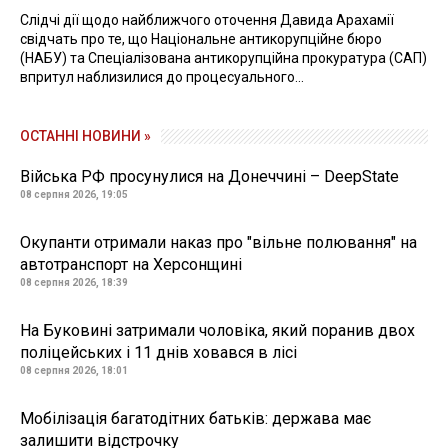
Слідчі дії щодо найближчого оточення Давида Арахамії
свідчать про те, що Національне антикорупційне бюро
(НАБУ) та Спеціалізована антикорупційна прокуратура (САП)
впритул наблизилися до процесуального...
ОСТАННІ НОВИНИ »
Війська РФ просунулися на Донеччині – DeepState
08 серпня 2026, 19:05
Окупанти отримали наказ про "вільне полювання" на
автотранспорт на Херсонщині
08 серпня 2026, 18:39
На Буковині затримали чоловіка, який поранив двох
поліцейських і 11 днів ховався в лісі
08 серпня 2026, 18:01
Мобілізація багатодітних батьків: держава має
залишити відстрочку