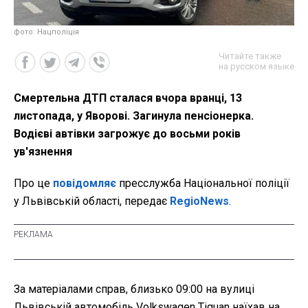
фото: Нацполіція
Читайте также
на русском языке
Смертельна ДТП сталася вчора вранці, 13
листопада, у Яворові. Загинула пенсіонерка.
Водієві автівки загрожує до восьми років
ув'язнення
Про це
повідомляє
пресслужба Національної поліції
у Львівській області, передає
RegioNews
.
За матеріалами справ, близько 09:00
на вулиці
Львівській автомобіль Volkswagen Tiguan наїхав на