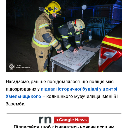
Нагадаємо, раніше повідомлялося, що поліція має
підозрюваних у
підпалі історичної будівлі у центрі
Хмельницького
– колишнього музучилища імені В.І.
Заремби.
Підписуйся, щоб дізнаватись новини першим