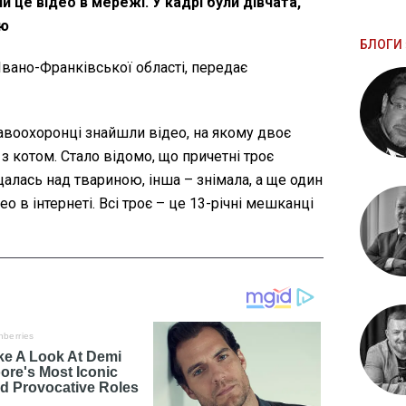
 це відео в мережі. У кадрі були дівчата,
ою
БЛОГИ 
Івано-Франківської області, передає
воохоронці знайшли відео, на якому двоє
з котом. Стало відомо, що причетні троє
ущалась над твариною, інша – знімала, а ще один
о в інтернеті. Всі троє – це 13-річні мешканці