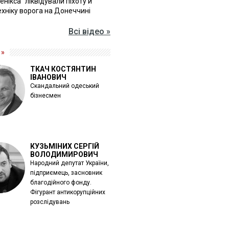
Фенікса" ліквідували піхоту й
хніку ворога на Донеччині
Всі відео »
 »
ТКАЧ КОСТЯНТИН
ІВАНОВИЧ
Скандальний одеський
бізнесмен
КУЗЬМІНИХ СЕРГІЙ
ВОЛОДИМИРОВИЧ
Народний депутат України,
підприємець, засновник
благодійного фонду.
Фігурант антикорупційних
розслідувань