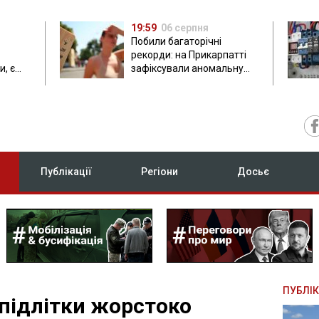
19:59
06 серпня
Побили багаторічні
рекорди: на Прикарпатті
, є
зафіксували аномальну
спеку до 37 градусів
Публікації
Регіони
Досьє
ПУБЛІК
 підлітки жорстоко