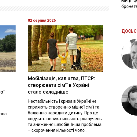
Бійці "
бронете
02 серпня 2026
ДОСЬЄ
Мобілізація, каліцтва, ПТСР:
створювати сім'ї в Україні
ої
стало складніше
Нестабільність і криза в Україні не
сприяють створенню міцної сім'ї та
бажанню народити дитину. Про це
вала
свідчить велика кількість розлучень
та зниження шлюбів. Інша проблема
– скорочення кількості чоло...