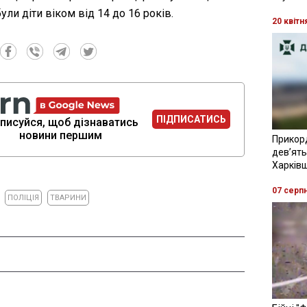
ули діти віком від 14 до 16 років.
20 квітн
ПІДПИСАТИСЬ
писуйся, щоб дізнаватись
новини першим
Прикор
девʼять
Харків
07 серп
ПОЛІЦІЯ
ТВАРИНИ