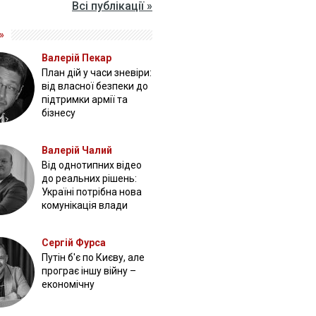
Всі публікації »
»
Валерій Пекар
План дій у часи зневіри:
від власної безпеки до
підтримки армії та
бізнесу
Валерій Чалий
Від однотипних відео
до реальних рішень:
Україні потрібна нова
комунікація влади
Сергій Фурса
Путін б'є по Києву, але
програє іншу війну –
економічну