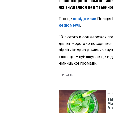
Правоохоронці самі знайшли
які знущалися над тварин
Про це
повідомляє
Поліція 
RegioNews
.
13 лютого в соцмережах пра
дівчат жорстоко поводяться 
підлітків: одна дівчинка зн
хлопець – публікував це віде
Ямницької громади.