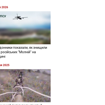
я 2026
донники показали, як знищили
 російських "Молній" на
щині
ня 2025