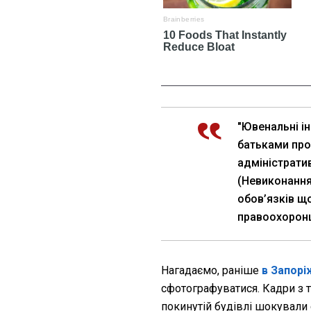
"Ювенальні ін
батьками про
адміністратив
(Невиконання
обов’язків що
правоохоронц
Нагадаємо, раніше
в Запорі
сфотографуватися. Кадри з т
покинутій будівлі шокували