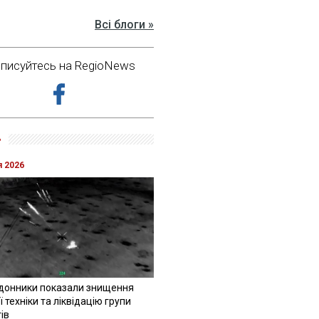
Всі блоги »
дписуйтесь на RegioNews
»
я 2026
донники показали знищення
 техніки та ліквідацію групи
ів