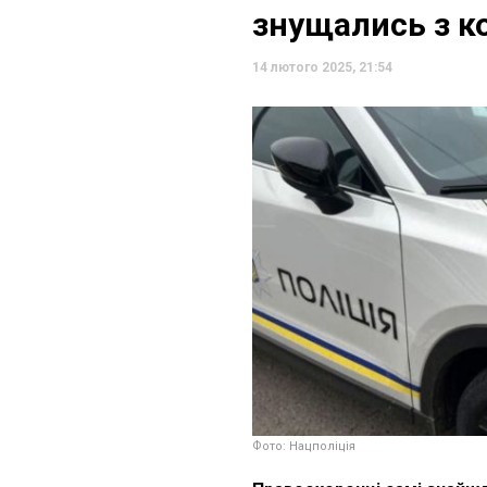
знущались з ко
14 лютого 2025, 21:54
Фото: Нацполіція