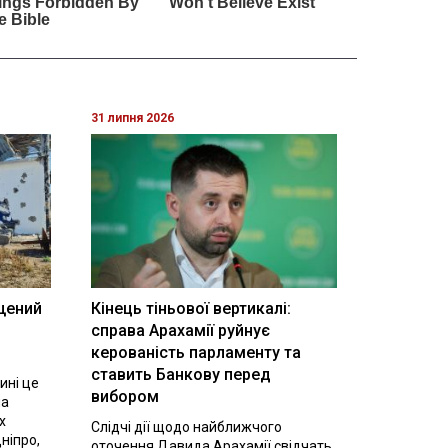
31 липня 2026
щений
Кінець тіньової вертикалі:
і
справа Арахамії руйнує
керованість парламенту та
ставить Банкову перед
ині це
вибором
на
х
Слідчі дії щодо найближчого
ніпро,
оточення Давида Арахамії свідчать