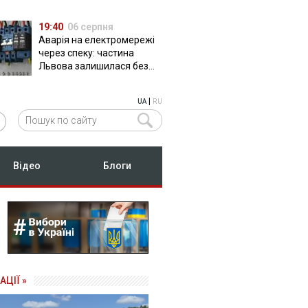
19:40
06 серпня
Аварія на електромережі
через спеку: частина
Львова залишилася без
світла
|
UA
RU
Відео
Блоги
АЦІЇ »