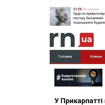
21:59
06 серпня
Удар по приватному
сектору Запоріжжя:
пошкоджено будинки
постраждала
Головна
Новини
У Прикарпатті