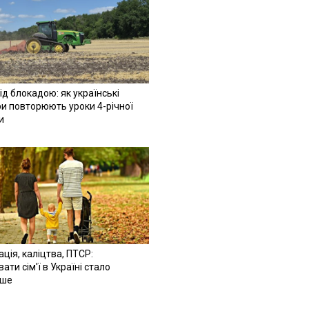
ід блокадою: як українські
и повторюють уроки 4-річної
и
ація, каліцтва, ПТСР:
ати сім'ї в Україні стало
іше