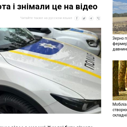
та і знімали це на відео
Читайте также на русском языке
Зерно п
фермер
давнин
Мобіліз
створюв
складн