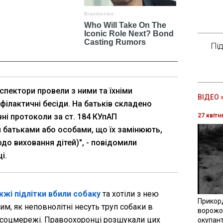
Пі
спектори провели з ними та їхніми
ВІДЕО 
філактичні бесіди. На батьків складено
ні протоколи за ст. 184 КУпАП
27 квітн
 батьками або особами, що їх замінюють,
до виховання дітей)", - повідомили
і.
жжі підлітки вбили собаку
та хотіли з нею
Прикор
им, як неповнолітні несуть труп собаки в
ворожої
 соцмережі. Правоохоронці розшукали цих
окупант