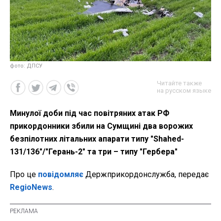
фото: ДПСУ
Читайте также
на русском языке
Минулої доби під час повітряних атак РФ
прикордонники збили на Сумщині два ворожих
безпілотних літальних апарати типу "Shahed-
131/136"/"Герань-2" та три – типу "Гербера"
Про це
повідомляє
Держприкордонслужба, передає
RegioNews
.