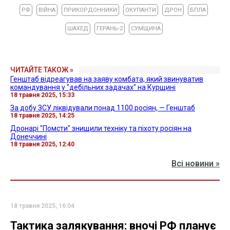
РФ
ВІЙНА
ПРИКОРДОННИКИ
ОКУПАНТИ
ДРОН
БПЛА
ШАХЕД
ГЕРАНЬ-2
СУМЩИНА
ЧИТАЙТЕ ТАКОЖ »
Генштаб відреагував на заяву комбата, який звинуватив
командування у "дебільних задачах" на Курщині
18 травня 2025, 15:33
За добу ЗСУ ліквідували понад 1100 росіян, — Генштаб
18 травня 2025, 14:25
Дронарі "Помсти" знищили техніку та піхоту росіян на
Донеччині
18 травня 2025, 12:40
Всі новини »
18 травня 2025, 16:04
Тактика залякування: вночі РФ планує