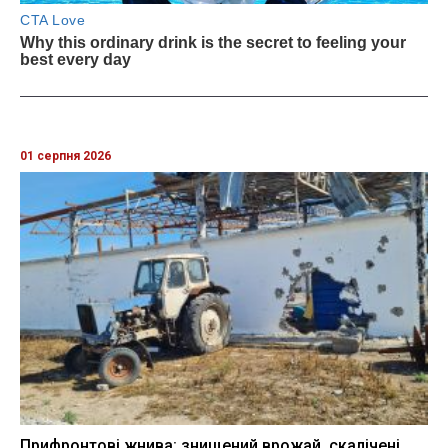
01 серпня 2026
Прифронтові жнива: знищений врожай, скалічені