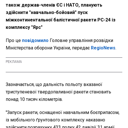
також держав-членів ЄС і НАТО, планують
здійснити "навчально-бойовий" пуск
міжконтинентальної балістичної ракети РС-24 із
комплексу "Ярс"
Про це
повідомило
Головне управління розвідки
Міністерства оборони України, передає
RegioNews
.
Зазначається, що дальність польоту вказаної
триступеневої твердопаливної ракети становить
понад 10 тисяч кілометрів.
"Запуск ракети, оснащеної навчальним боєприпасом,
із мобільного ґрунтового комплексу наказано
здійснити розрахунку 433 полку 42 дивізії 31 армії