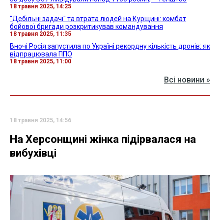
18 травня 2025, 14:25
"Дебільні задачі" та втрата людей на Курщині: комбат
бойової бригади розкритикував командування
18 травня 2025, 11:35
Вночі Росія запустила по Україні рекордну кількість дронів: як
відпрацювала ППО
18 травня 2025, 11:00
Всі новини »
18 травня 2025, 14:56
На Херсонщині жінка підірвалася на
вибухівці