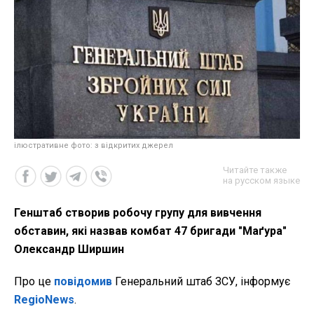
ілюстративне фото: з відкритих джерел
Читайте также
на русском языке
Генштаб створив робочу групу для вивчення
обставин, які назвав комбат 47 бригади "Маґура"
Олександр Ширшин
Про це
повідомив
Генеральний штаб ЗСУ, інформує
RegioNews
.