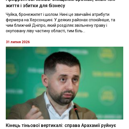
життя і збитки для бізнесу
Чуйка, бронежилет і шолом. Нині це звичайні атрибути
фермера на Херсонщині. У деяких районах спокійніше, та
чим ближчий Дніпро, який розділяє звільнену праву і
окуповану ліву частину області, тим біль...
31 липня 2026
Кінець тіньової вертикалі: справа Арахамії руйнує