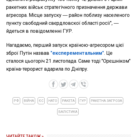
ракетних військ стратегічного призначення держави
агресора. Місце запуску ― район поблизу населеного
пункту свободний свєрдловскої області росії", ―
йдеться в повідомленні ГУР.
Нагадаємо, перший запуск країною-агресором цієї
зброї Путін назвав
"експерементальним"
. Це
сталося цьогоріч 21 листопада. Саме тоді "Орєшніком"
країна-терорист вдарила по Дніпру.
РФ
ВІЙНА
ЄС
НАТО
РАКЕТА
ГУР
РАКЕТНА ЗАГРОЗА
БАЛІСТИКА
ЧИТАЙТЕ ТАКОЖ »