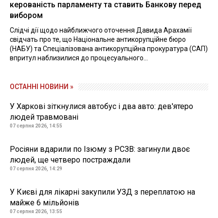
керованість парламенту та ставить Банкову перед
вибором
Слідчі дії щодо найближчого оточення Давида Арахамії
свідчать про те, що Національне антикорупційне бюро
(НАБУ) та Спеціалізована антикорупційна прокуратура (САП)
впритул наблизилися до процесуального...
ОСТАННІ НОВИНИ »
У Харкові зіткнулися автобус і два авто: дев'ятеро
людей травмовані
07 серпня 2026, 14:55
Росіяни вдарили по Ізюму з РСЗВ: загинули двоє
людей, ще четверо постраждали
07 серпня 2026, 14:29
У Києві для лікарні закупили УЗД з переплатою на
майже 6 мільйонів
07 серпня 2026, 13:55