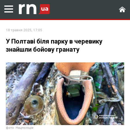
18 травня 2025, 17:05
У Полтаві біля парку в черевику
знайшли бойову гранату
фото: Нацполіція