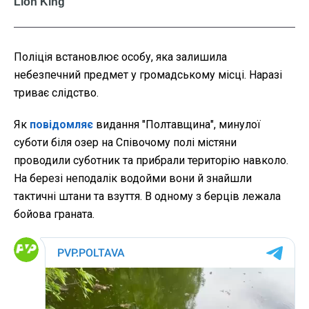
Поліція встановлює особу, яка залишила
небезпечний предмет у громадському місці. Наразі
триває слідство.
Як
повідомляє
видання "Полтавщина", минулої
суботи біля озер на Співочому полі містяни
проводили суботник та прибрали територію навколо.
На березі неподалік водойми вони й знайшли
тактичні штани та взуття. В одному з берців лежала
бойова граната.