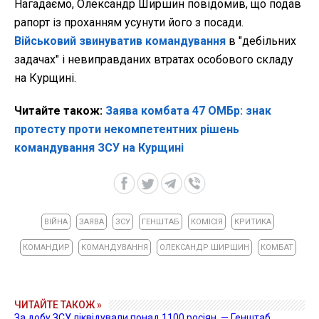
Нагадаємо, Олександр Ширшин повідомив, що подав
рапорт із проханням усунути його з посади.
Військовий звинуватив командування
в "дебільних
задачах" і невиправданих втратах особового складу
на Курщині.
Читайте також:
Заява комбата 47 ОМБр: знак
протесту проти некомпетентних рішень
командування ЗСУ на Курщині
ВІЙНА
ЗАЯВА
ЗСУ
ГЕНШТАБ
КОМІСІЯ
КРИТИКА
КОМАНДИР
КОМАНДУВАННЯ
ОЛЕКСАНДР ШИРШИН
КОМБАТ
ЧИТАЙТЕ ТАКОЖ »
За добу ЗСУ ліквідували понад 1100 росіян, — Генштаб