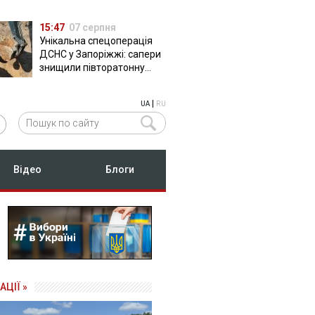
15:47
07 серпня
Унікальна спецоперація
ДСНС у Запоріжжі: сапери
знищили півторатонну
російську авіабомбу
ФАБ-500
|
UA
RU
Відео
Блоги
АЦІЇ »