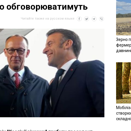
 що обговорюватимуть
Читайте также на русском языке
Зерно п
фермер
давнин
Мобіліз
створюв
складн