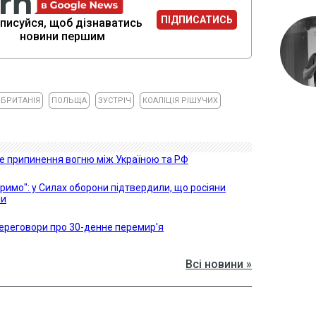
ПІДПИСАТИСЬ
писуйся, щоб дізнаватись
новини першим
 БРИТАНІЯ
ПОЛЬЩА
ЗУСТРІЧ
КОАЛІЦІЯ РІШУЧИХ
е припинення вогню між Україною та РФ
римо": у Силах оборони підтвердили, що росіяни
ли
переговори про 30-денне перемир'я
Всі новини »