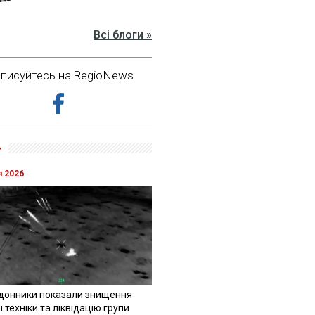
Всі блоги »
дписуйтесь на RegioNews
»
я 2026
донники показали знищення
 техніки та ліквідацію групи