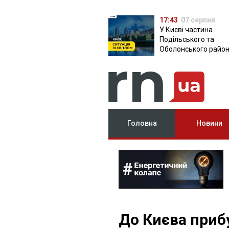
17:43
07 серпня
У Києві частина
Подільського та
Оболонського район
залишилася без світ
чому причина
Головна
Новини
До Києва приб