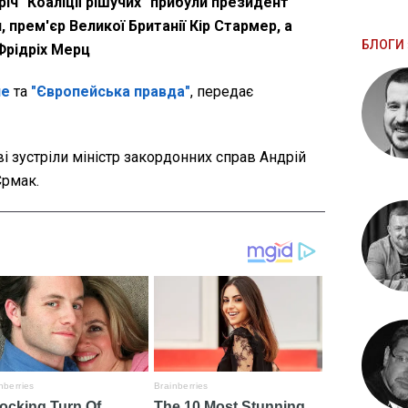
річ "Коаліції рішучих" прибули президент
прем'єр Великої Британії Кір Стармер, а
БЛОГИ 
Фрідріх Мерц
не
та
"Європейська правда"
, передає
і зустріли міністр закордонних справ Андрій
Єрмак.