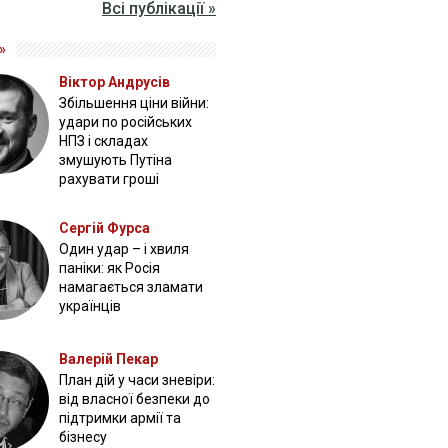
Всі публікації »
»
Віктор Андрусів
Збільшення ціни війни:
удари по російських
НПЗ і складах
змушують Путіна
рахувати гроші
Сергій Фурса
Один удар – і хвиля
паніки: як Росія
намагається зламати
українців
Валерій Пекар
План дій у часи зневіри:
від власної безпеки до
підтримки армії та
бізнесу