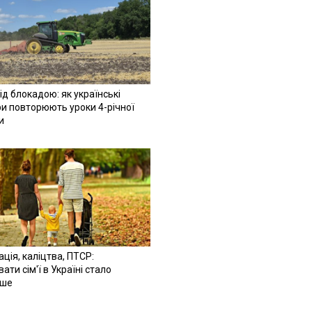
ід блокадою: як українські
и повторюють уроки 4-річної
и
ація, каліцтва, ПТСР:
ати сім'ї в Україні стало
іше