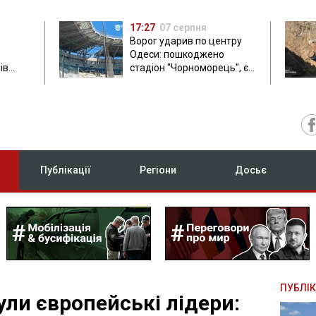
17:27
07 серпня
Ворог ударив по центру
Одеси: пошкоджено
ів
стадіон "Чорноморець", є
ла: в
постраждала
Публікації
Регіони
Досьє
ПУБЛІК
ули європейські лідери: