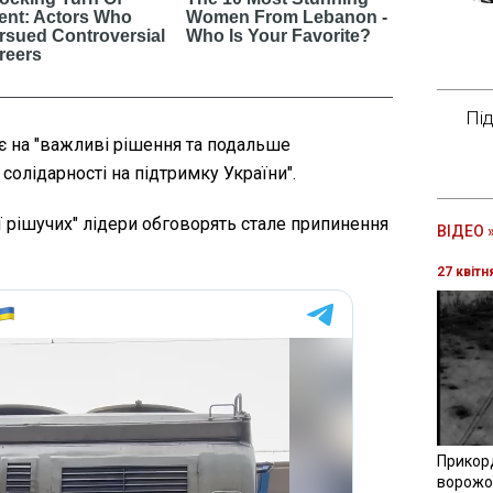
Пі
кує на "важливі рішення та подальше
олідарності на підтримку України".
ії рішучих" лідери обговорять стале припинення
ВІДЕО 
27 квітн
Прикор
ворожої