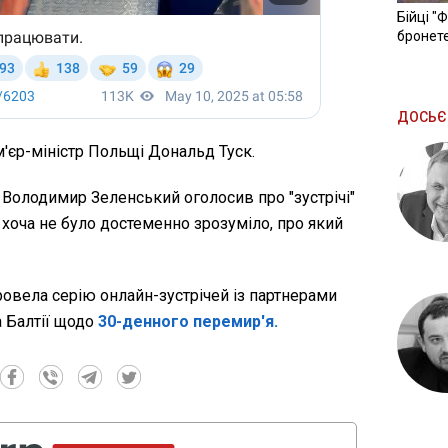
Бійці "
бронете
ДОСЬЄ
'єр-міністр Польщі Дональд Туск.
, Володимир Зеленський оголосив про "зустрічі"
, хоча не було достеменно зрозуміло, про який
ровела серію онлайн-зустрічей із партнерами
а Балтії щодо
30-денного перемир'я.