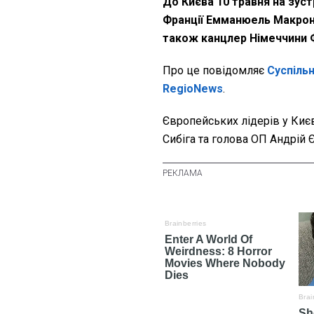
До Києва 10 травня на зуст
Франції Емманюель Макрон, 
також канцлер Німеччини 
Про це повідомляє
Суспіль
RegioNews
.
Європейських лідерів у Києв
Сибіга та голова ОП Андрій 