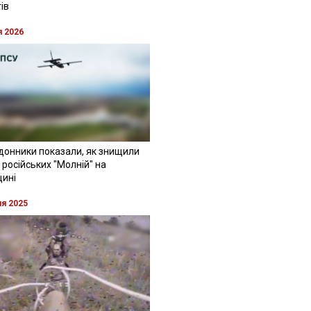
ів
я 2026
донники показали, як знищили
 російських "Молній" на
щині
ня 2025