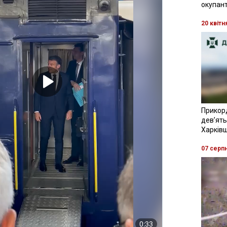
окупант
20 квітн
Прикор
девʼять
Харків
07 серп