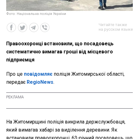
Фото: Національна поліція України
Читайте также
на русском языке
Правоохоронці встановили, що посадовець
систематично вимагав гроші від місцевого
підприємця
Про це
повідомляє
поліція Житомирської області,
передає
RegioNews
.
На Житомирщині поліція викрила держслужбовця,
який вимагав хабарі за виділення деревини. Як
встановили правоохоронці, 63-річний посадовець, що