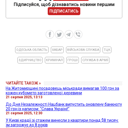
Підписуйся, щоб дізнаватись новини першим
ПІДПИСАТИСЬ
ОДЕСЬКА ОБЛАСТЬ
ХАБАР
ВІЙСЬКОВА СЛУЖБА
ТЦК
ЗДИРНИЦТВО
КРИМІНАЛ
ГРОШІ
СЛУЖБА В АРМІЇ
ЧИТАЙТЕ ТАКОЖ »
На Житомирщині посадовець міськради вимагав 100 грн за
кожен кубометр заготовленої деревини
21 серпня 2025, 13:13
До Дня Незалежності Нацбанк випустить оновлену банкноту
20 грн із написом: "Слава Україні!"
21 серпня 2025, 12:30
У Києві крадії зі стажем винесли з квартири понад $8 тисяч:
їм загрожує до 8 років