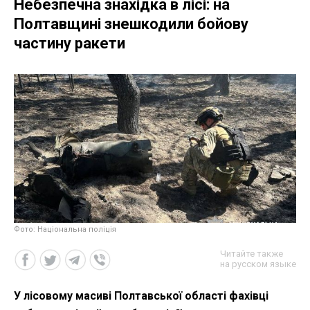
Небезпечна знахідка в лісі: на
Полтавщині знешкодили бойову
частину ракети
Фото: Національна поліція
Читайте также
на русском языке
У лісовому масиві Полтавської області фахівці