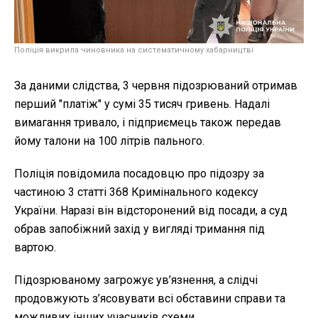
Поліція викрила чиновника на систематичному хабарництві
За даними слідства, 3 червня підозрюваний отримав
перший "платіж" у сумі 35 тисяч гривень. Надалі
вимагання тривало, і підприємець також передав
йому талони на 100 літрів пального.
Поліція повідомила посадовцю про підозру за
частиною 3 статті 368 Кримінального кодексу
України. Наразі він відсторонений від посади, а суд
обрав запобіжний захід у вигляді тримання під
вартою.
Підозрюваному загрожує ув’язнення, а слідчі
продовжують з’ясовувати всі обставини справи та
можливих інших учасників схеми.