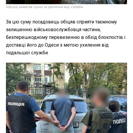
Офіцер вимагав гроші за ухилення від служби
За цю суму посадовець обіцяв сприяти таємному
залишенню військовослужбовця частини,
безперешкодному перевезенню в обхід блокпостів і
доставці його до Одеси з метою ухилення від
подальшої служби.