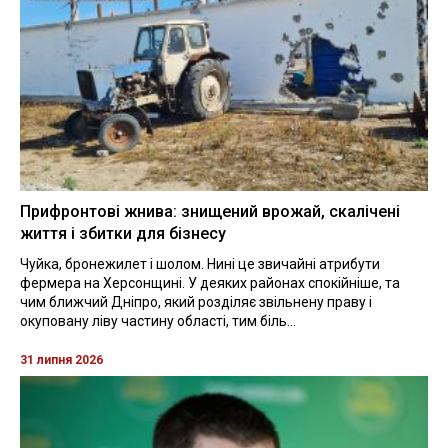
Прифронтові жнива: знищений врожай, скалічені
життя і збитки для бізнесу
Чуйка, бронежилет і шолом. Нині це звичайні атрибути
фермера на Херсонщині. У деяких районах спокійніше, та
чим ближчий Дніпро, який розділяє звільнену праву і
окуповану ліву частину області, тим біль...
31 липня 2026