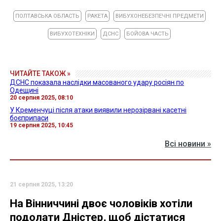
ПОЛТАВСЬКА ОБЛАСТЬ
РАКЕТА
ВИБУХОНЕБЕЗПЕЧНІ ПРЕДМЕТИ
ВИБУХОТЕХНІКИ
ДСНС
БОЙОВА ЧАСТЬ
ЧИТАЙТЕ ТАКОЖ »
ДСНС показала наслідки масованого удару росіян по
Одещині
20 серпня 2025, 08:10
У Кременчуці після атаки виявили нерозірвані касетні
боєприпаси
19 серпня 2025, 10:45
Всі новини »
21 серпня 2025, 13:20
На Вінниччині двоє чоловіків хотіли
подолати Дністер, щоб дістатися