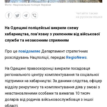
Фото: Національна поліція України
Читайте также
на русском языке
На Одещині поліцейські викрили схему
хабарництва, пов’язану з ухиленням від військової
служби та незаконним сприянням
Про це
повідомляє
Департамент стратегічних
розслідувань Нацполіції, передає
RegioNews
.
На Одещині правоохоронці викрили посадовця
регіонального центру комплектування та соціальної
підтримки на хабарництві. За даними слідства, офіцер
відділу рекрутингу та комплектування діяв у змові з
невстановленими особами та вимагав 10 тисяч
доларів від родичів військовослужбовця з іншої
області.