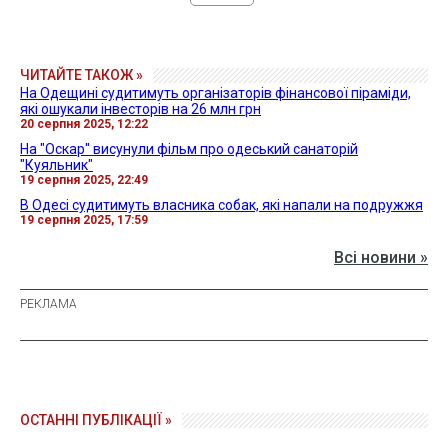
ЧИТАЙТЕ ТАКОЖ »
На Одещині судитимуть організаторів фінансової піраміди,
які ошукали інвесторів на 26 млн грн
20 серпня 2025, 12:22
На "Оскар" висунули фільм про одеський санаторій
"Куяльник"
19 серпня 2025, 22:49
В Одесі судитимуть власника собак, які напали на подружжя
19 серпня 2025, 17:59
Всі новини »
ОСТАННІ ПУБЛІКАЦІЇ »