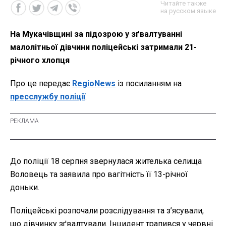
Читайте также
на русском языке
На Мукачівщині за підозрою у зґвалтуванні
малолітньої дівчини поліцейські затримали 21-
річного хлопця
Про це передає
RegioNews
із посиланням на
пресслужбу поліції
.
До поліції 18 серпня звернулася жителька селища
Воловець та заявила про вагітність її 13-річної
доньки.
Поліцейські розпочали розслідування та з’ясували,
що дівчинку зґвалтували. Інцидент трапився у червні