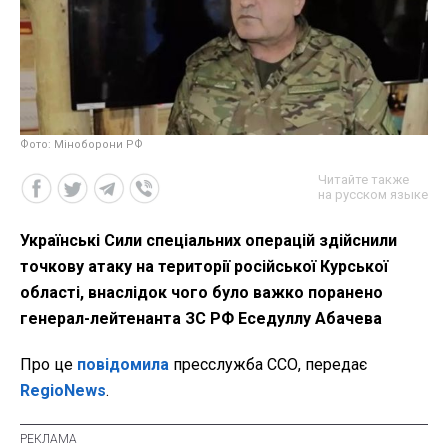
Фото: Міноборони РФ
Читайте также
на русском языке
Українські Сили спеціальних операцій здійснили
точкову атаку на території російської Курської
області, внаслідок чого було важко поранено
генерал-лейтенанта ЗС РФ Еседуллу Абачева
Про це
повідомила
пресслужба ССО, передає
RegioNews
.