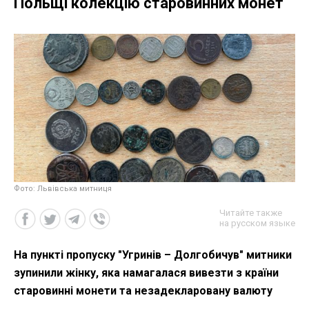
Польщі колекцію старовинних монет
Фото: Львівська митниця
Читайте также
на русском языке
На пункті пропуску "Угринів – Долгобичув" митники
зупинили жінку, яка намагалася вивезти з країни
старовинні монети та незадекларовану валюту