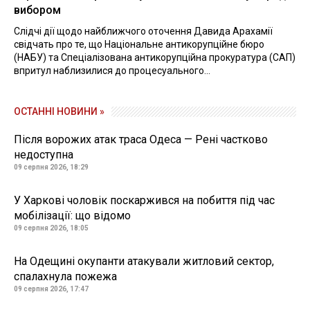
вибором
Слідчі дії щодо найближчого оточення Давида Арахамії
свідчать про те, що Національне антикорупційне бюро
(НАБУ) та Спеціалізована антикорупційна прокуратура (САП)
впритул наблизилися до процесуального...
ОСТАННІ НОВИНИ »
Після ворожих атак траса Одеса — Рені частково
недоступна
09 серпня 2026, 18:29
У Харкові чоловік поскаржився на побиття під час
мобілізації: що відомо
09 серпня 2026, 18:05
На Одещині окупанти атакували житловий сектор,
спалахнула пожежа
09 серпня 2026, 17:47