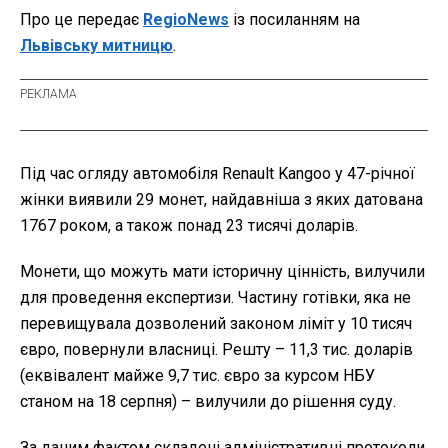
Про це передає
RegioNews
із посиланням на
Львівську митницю
.
Під час огляду автомобіля Renault Kangoo у 47-річної
жінки виявили 29 монет, найдавніша з яких датована
1767 роком, а також понад 23 тисячі доларів.
Монети, що можуть мати історичну цінність, вилучили
для проведення експертизи. Частину готівки, яка не
перевищувала дозволений законом ліміт у 10 тисяч
євро, повернули власниці. Решту – 11,3 тис. доларів
(еквівалент майже 9,7 тис. євро за курсом НБУ
станом на 18 серпня) – вилучили до рішення суду.
За даним фактом складені адміністративні протоколи