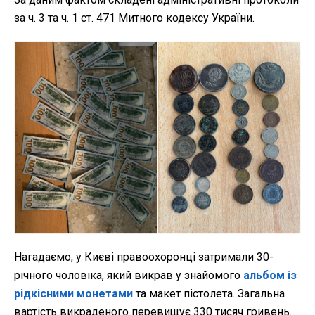
за ч. 3 та ч. 1 ст. 471 Митного кодексу України.
Нагадаємо, у Києві правоохоронці затримали 30-
річного чоловіка, який викрав у знайомого
альбом із
рідкісними монетами
та макет пістолета. Загальна
вартість викраденого перевищує 330 тисяч гривень.