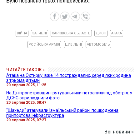
Було поранено трьох поліцейських.
ВІЙНА
ЗАГИБЛІ
ХАРКІВСЬКА ОБЛАСТЬ
ДРОН
АТАКА
РОСІЙСЬКА АРМІЯ
ЦИВІЛЬНІ
АВТОМОБІЛЬ
ЧИТАЙТЕ ТАКОЖ »
Атака на Охтирку: вже 14 постраждалих, серед яких родина
з трьома дітьми
20 серпня 2025, 11:25
На Дніпропетровщині рятувальники потрапили під обстріл: у
ДСНС оприлюднили фото
20 серпня 2025, 08:47
"Шахеди" атакували Ізмаїльський район: пошкоджена
припортова інфраструктура
20 серпня 2025, 07:27
Всі новини »