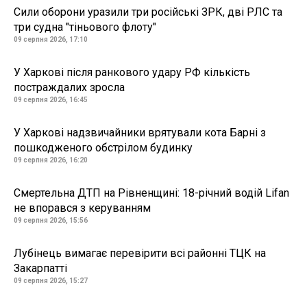
Сили оборони уразили три російські ЗРК, дві РЛС та
три судна "тіньового флоту"
09 серпня 2026, 17:10
У Харкові після ранкового удару РФ кількість
постраждалих зросла
09 серпня 2026, 16:45
У Харкові надзвичайники врятували кота Барні з
пошкодженого обстрілом будинку
09 серпня 2026, 16:20
Смертельна ДТП на Рівненщині: 18-річний водій Lifan
не впорався з керуванням
09 серпня 2026, 15:56
Лубінець вимагає перевірити всі районні ТЦК на
Закарпатті
09 серпня 2026, 15:27