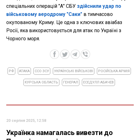
спеціальних операцій "А" СБУ
здійснили удар по
військовому аеродрому "Саки"
в тимчасово
окупованому Криму. Це одна з ключових авіабаз
Росії, яка використовується для атак по Україні з
Чорного моря.
РФ
АТАКА
ССО ЗСУ
УКРАЇНСЬКІ ВІЙСЬКОВІ
РОСІЙСЬКА АРМІЯ
КУРСЬКА ОБЛАСТЬ
ГЕНЕРАЛ
ЕСЕДУЛЛ АБАЧЕВ
20 серпня 2025, 12:58
Українка намагалась вивезти до