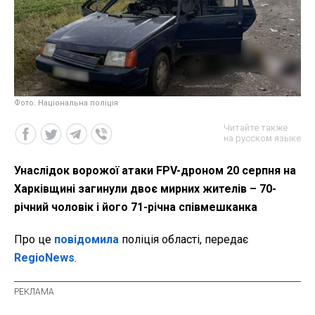
Фото: Національна поліція
Читайте также
на русском языке
Унаслідок ворожої атаки FPV-дроном 20 серпня на
Харківщині загинули двоє мирних жителів – 70-
річний чоловік і його 71-річна співмешканка
Про це
повідомила
поліція області, передає
RegioNews
.