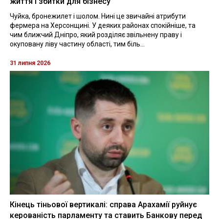
життя і збитки для бізнесу
Чуйка, бронежилет і шолом. Нині це звичайні атрибути
фермера на Херсонщині. У деяких районах спокійніше, та
чим ближчий Дніпро, який розділяє звільнену праву і
окуповану ліву частину області, тим біль...
31 липня 2026
Кінець тіньової вертикалі: справа Арахамії руйнує
керованість парламенту та ставить Банкову перед