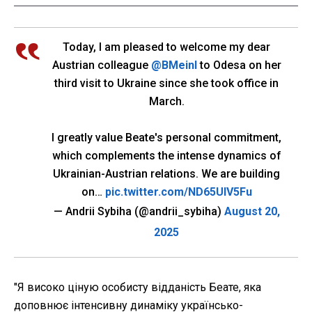
Today, I am pleased to welcome my dear
Austrian colleague
@BMeinl
to Odesa on her
third visit to Ukraine since she took office in
March.
I greatly value Beate's personal commitment,
which complements the intense dynamics of
Ukrainian-Austrian relations. We are building
on…
pic.twitter.com/ND65UIV5Fu
— Andrii Sybiha (@andrii_sybiha)
August 20,
2025
"Я високо ціную особисту відданість Беате, яка
доповнює інтенсивну динаміку українсько-