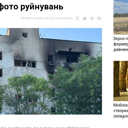
фото руйнувань
Читайте также на русском языке
Зерно п
фермер
давнин
Мобіліз
створюв
складн