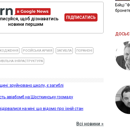
Бійці "
бронете
ПІДПИСАТИСЬ
писуйся, щоб дізнаватись
новини першим
ДОСЬЄ
КОДЖЕННЯ
РОСІЙСЬКА АРМІЯ
ЗАГИБЛА
ПОРАНЕНІ
ИВІЛЬНА ІНФРАСТРУКТУРА
ині: зруйновано школу, є загиблі
ість авіабомб на Шосткинську громаду
дірвалися на міні: що відомо про їхній стан
Всі новини »