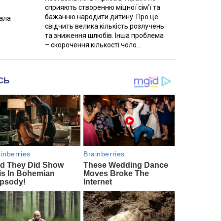
сприяють створенню міцної сім'ї та
бажанню народити дитину. Про це
вала
свідчить велика кількість розлучень
та зниження шлюбів. Інша проблема
– скорочення кількості чоло...