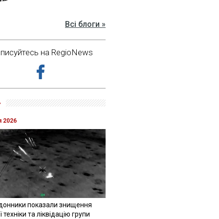
Всі блоги »
дписуйтесь на RegioNews
»
я 2026
донники показали знищення
 техніки та ліквідацію групи