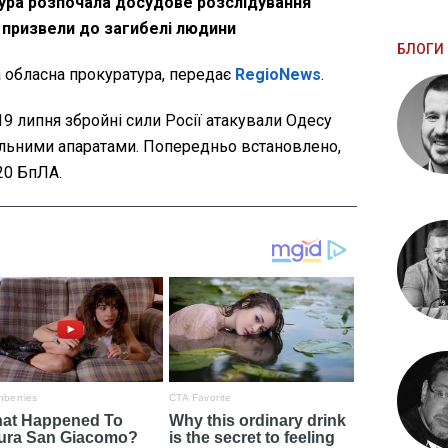
ура розпочала досудове розслідування
і призвели до загибелі людини
БЛОГИ 
 обласна прокуратура, передає
RegioNews
.
 19 липня збройні сили Росії атакували Одесу
альними апаратами. Попередньо встановлено,
20 БпЛА.