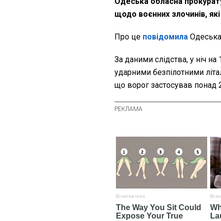
Одеська обласна прокурат
щодо воєнних злочинів, як
Про це
повідомила
Одеська
За даними слідства, у ніч на
ударними безпілотними літ
що ворог застосував понад 