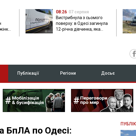
08:26
07 серпня
Вистрибнула з сьомого
н
поверху: в Одесі загинула
 жінки
12-річна дівчинка, яка
приїхала на відпочинок
Публікації
Регіони
Досьє
ПУБЛІК
а БпЛА по Одесі: