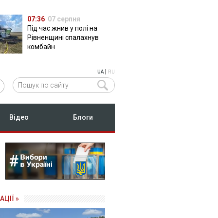
07:36
07 серпня
Під час жнив у полі на
Рівненщині спалахнув
комбайн
|
UA
RU
Відео
Блоги
АЦІЇ »