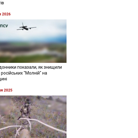
ів
я 2026
донники показали, як знищили
 російських "Молній" на
щині
ня 2025