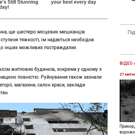
інка, ще шестеро місцевих мешканців
Пі
ступеня тяжкості, їм надається необхідна
до інших можливих постраждалих
ВІДЕО 
ім житлових будинків, зокрема у одному з
27 квітн
нищено повністю. Руйнування також зазнали
орії, магазини, салон краси, заклади
тян.
Прикор
ворожої