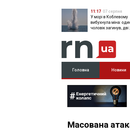
11:17
07 серпня
У морі в Коблевому
вибухнула міна: оди
чоловік загинув, дві
поранені
Головна
Новини
Масована атак