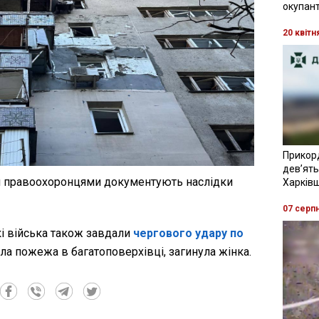
окупант
20 квітн
Прикор
девʼять
и правоохоронцями документують наслідки
Харків
07 серп
ькі війська також завдали
чергового удару по
ла пожежа в багатоповерхівці, загинула жінка.