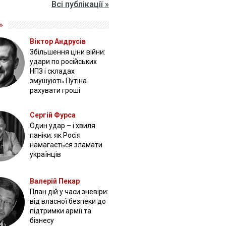
Всі публікації »
»
Віктор Андрусів
Збільшення ціни війни:
удари по російських
НПЗ і складах
змушують Путіна
рахувати гроші
Сергій Фурса
Один удар – і хвиля
паніки: як Росія
намагається зламати
українців
Валерій Пекар
План дій у часи зневіри:
від власної безпеки до
підтримки армії та
бізнесу