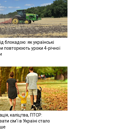
ід блокадою: як українські
и повторюють уроки 4-річної
и
ація, каліцтва, ПТСР:
ати сім'ї в Україні стало
іше