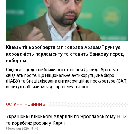
Кінець тіньової вертикалі: справа Арахамії руйнує
керованість парламенту та ставить Банкову перед
вибором
Слідчі дії щодо найближчого оточення Давида Арахамії
свідчать про те, що Національне антикорупційне бюро
(НАБУ) та Спеціалізована антикорупційна прокуратура (САП)
впритул наблизилися до процесуального...
ОСТАННІ НОВИНИ »
Українські військові вдарили по Ярославському НПЗ
та кораблях росіян у Керчі
06 серпня 2026, 18:40