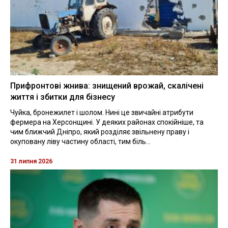
Прифронтові жнива: знищений врожай, скалічені
життя і збитки для бізнесу
Чуйка, бронежилет і шолом. Нині це звичайні атрибути
фермера на Херсонщині. У деяких районах спокійніше, та
чим ближчий Дніпро, який розділяє звільнену праву і
окуповану ліву частину області, тим біль...
31 липня 2026