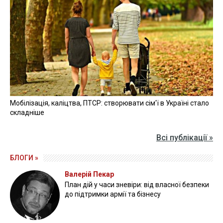
Мобілізація, каліцтва, ПТСР: створювати сім'ї в Україні стало
складніше
Всі публікації »
БЛОГИ »
Валерій Пекар
План дій у часи зневіри: від власної безпеки
до підтримки армії та бізнесу