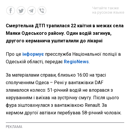
Читайте также
на русском языке
Смертельна ДТП трапилася 22 квітня в межах села
Маяки Одеського району. Один водій загинув,
другого керманича ушпиталили до лікарні
Про це
інформує
пресслужба Національної поліції в
Одеській області, передає
RegioNews
.
За матеріалами справи, близько 16:00 на трасі
сполученням Одеса – Рені у вантажівки DAF
зламалося колесо: 51-річний водій не впорався з
керуванням і виїхав на зустрічну смугу. Після цього
фура зіштовхнулася з вантажівкою Renault. За
кермом другої автівки перебував 58-річний чоловік.