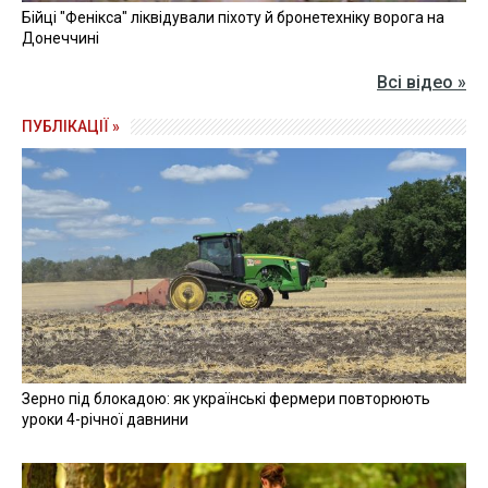
Бійці "Фенікса" ліквідували піхоту й бронетехніку ворога на
Донеччині
Всі відео »
ПУБЛІКАЦІЇ »
Зерно під блокадою: як українські фермери повторюють
уроки 4-річної давнини