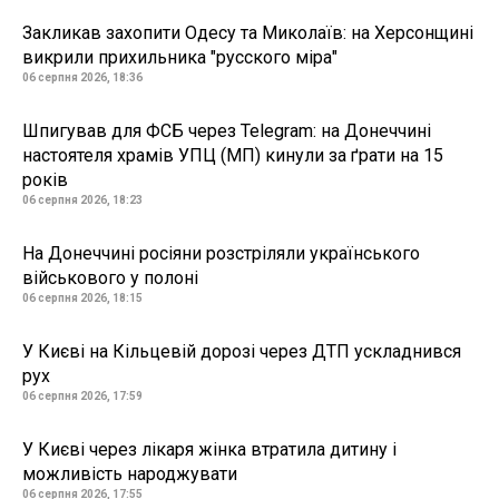
Закликав захопити Одесу та Миколаїв: на Херсонщині
викрили прихильника "русского міра"
06 серпня 2026, 18:36
Шпигував для ФСБ через Telegram: на Донеччині
настоятеля храмів УПЦ (МП) кинули за ґрати на 15
років
06 серпня 2026, 18:23
На Донеччині росіяни розстріляли українського
військового у полоні
06 серпня 2026, 18:15
У Києві на Кільцевій дорозі через ДТП ускладнився
рух
06 серпня 2026, 17:59
У Києві через лікаря жінка втратила дитину і
можливість народжувати
06 серпня 2026, 17:55