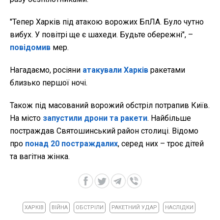
"Тепер Харків під атакою ворожих БпЛА. Було чутно
вибух. У повітрі ще є шахеди. Будьте обережні", –
повідомив
мер.
Нагадаємо, росіяни
атакували Харків
ракетами
близько першої ночі.
Також під масований ворожий обстріл потрапив Київ.
На місто
запустили дрони та ракети
. Найбільше
постраждав Святошинський район столиці. Відомо
про
понад 20 постраждалих
, серед них – троє дітей
та вагітна жінка.
ХАРКІВ
ВІЙНА
ОБСТРІЛИ
РАКЕТНИЙ УДАР
НАСЛІДКИ