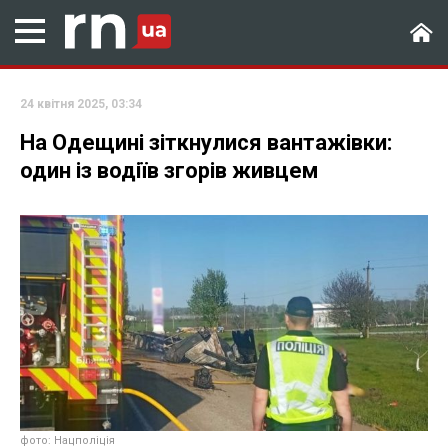
24 квітня 2025, 03:34
На Одещині зіткнулися вантажівки:
один із водіїв згорів живцем
фото: Нацполіція