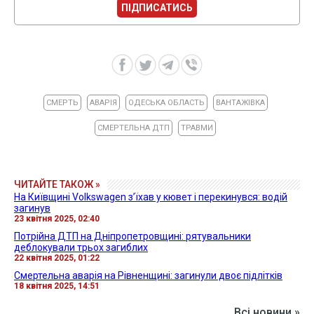
ПІДПИСАТИСЬ
СМЕРТЬ
АВАРІЯ
ОДЕСЬКА ОБЛАСТЬ
ВАНТАЖІВКА
СМЕРТЕЛЬНА ДТП
ТРАВМИ
ЧИТАЙТЕ ТАКОЖ »
На Київщині Volkswagen зʼїхав у кювет і перекинувся: водій
загинув
23 квітня 2025, 02:40
Потрійна ДТП на Дніпропетровщині: рятувальники
деблокували трьох загиблих
22 квітня 2025, 01:22
Смертельна аварія на Рівненщині: загинули двоє підлітків
18 квітня 2025, 14:51
Всі новини »