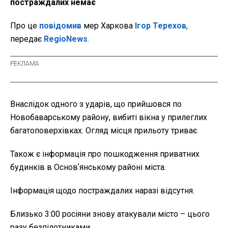
постраждалих немає
Про це
повідомив
мер Харкова
Ігор Терехов
,
передає
RegioNews
.
Внаслідок одного з ударів, що прийшовся по
Новобаварському району, вибиті вікна у прилеглих
багатоповерхівках. Огляд місця прильоту триває.
Також є інформація про пошкодження приватних
будинків в Основʼянському районі міста.
Інформація щодо постраждалих наразі відсутня.
Близько 3:00 росіяни знову атакували місто – цього
разу безпілотниками.