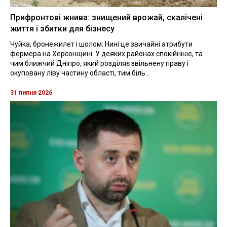
Прифронтові жнива: знищений врожай, скалічені
життя і збитки для бізнесу
Чуйка, бронежилет і шолом. Нині це звичайні атрибути
фермера на Херсонщині. У деяких районах спокійніше, та
чим ближчий Дніпро, який розділяє звільнену праву і
окуповану ліву частину області, тим біль...
31 липня 2026