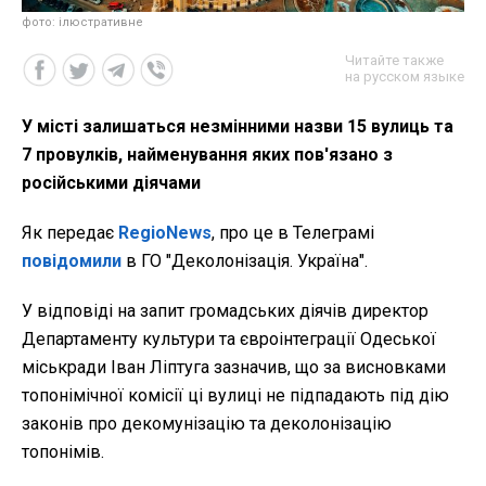
фото: ілюстративне
Читайте также
на русском языке
У місті залишаться незмінними назви 15 вулиць та
7 провулків, найменування яких пов'язано з
російськими діячами
Як передає
RegioNews
, про це в Телеграмі
повідомили
в ГО "Деколонізація. Україна".
У відповіді на запит громадських діячів директор
Департаменту культури та євроінтеграції Одеської
міськради Іван Ліптуга зазначив, що за висновками
топонімічної комісії ці вулиці не підпадають під дію
законів про декомунізацію та деколонізацію
топонімів.