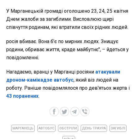
У Марганецькій громаді оголошено 23, 24, 25 квітня
Днем жалоби за загиблими. Висловлюю щирі
співчуття родинам, які втратили своїх рідних людей.
росія вбиває. Вона б’є по мирних людях. Знищує
родини, обриває життя, краде майбутнє", – йдеться у
повідомленні.
Нагадаємо, вранці у Марганці росіяни
атакували
дроном-камікадзе автобус
, який віз людей на
роботу. Раніше повідомлялося про дев'ятьох жертв і
43 поранених
.
МАРГАНЕЦЬ
АВТОБУС
ОБСТРІЛИ
ДЕНЬ ТРАУРА
ЗАГИБЛІ