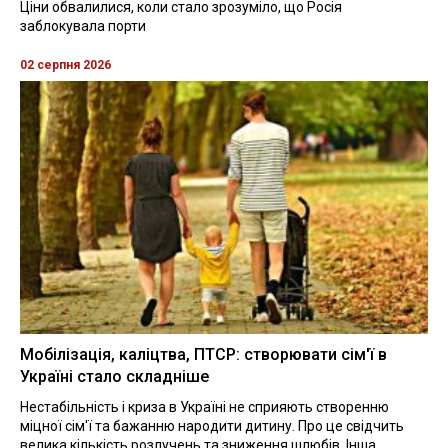
Ціни обвалилися, коли стало зрозуміло, що Росія
заблокувала порти
02 серпня 2026
Мобілізація, каліцтва, ПТСР: створювати сім'ї в
Україні стало складніше
Нестабільність і криза в Україні не сприяють створенню
міцної сім'ї та бажанню народити дитину. Про це свідчить
велика кількість розлучень та зниження шлюбів. Інша