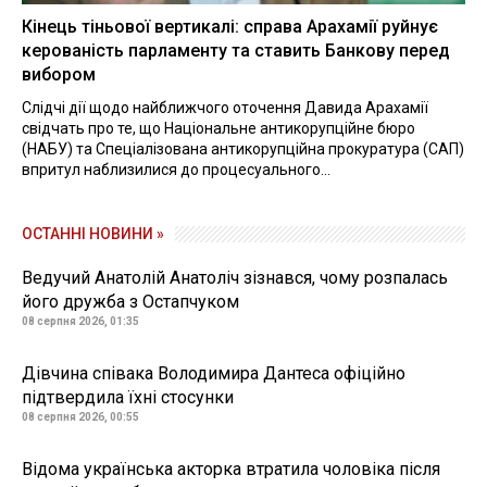
Кінець тіньової вертикалі: справа Арахамії руйнує
керованість парламенту та ставить Банкову перед
вибором
Слідчі дії щодо найближчого оточення Давида Арахамії
свідчать про те, що Національне антикорупційне бюро
(НАБУ) та Спеціалізована антикорупційна прокуратура (САП)
впритул наблизилися до процесуального...
ОСТАННІ НОВИНИ »
Ведучий Анатолій Анатоліч зізнався, чому розпалась
його дружба з Остапчуком
08 серпня 2026, 01:35
Дівчина співака Володимира Дантеса офіційно
підтвердила їхні стосунки
08 серпня 2026, 00:55
Відома українська акторка втратила чоловіка після