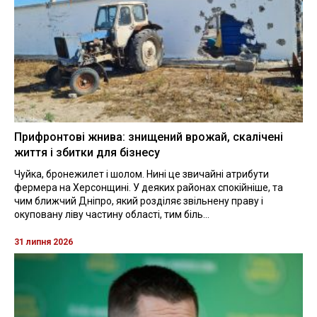
Прифронтові жнива: знищений врожай, скалічені
життя і збитки для бізнесу
Чуйка, бронежилет і шолом. Нині це звичайні атрибути
фермера на Херсонщині. У деяких районах спокійніше, та
чим ближчий Дніпро, який розділяє звільнену праву і
окуповану ліву частину області, тим біль...
31 липня 2026