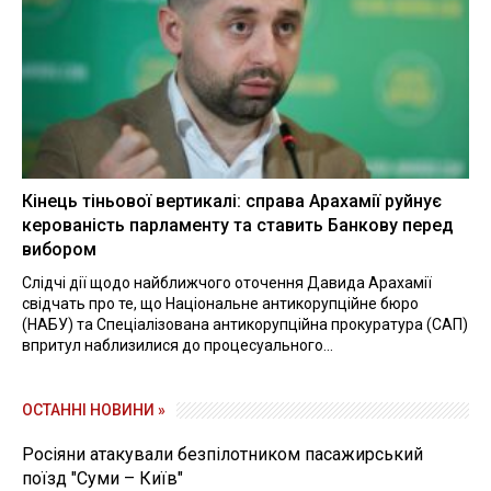
Кінець тіньової вертикалі: справа Арахамії руйнує
керованість парламенту та ставить Банкову перед
вибором
Слідчі дії щодо найближчого оточення Давида Арахамії
свідчать про те, що Національне антикорупційне бюро
(НАБУ) та Спеціалізована антикорупційна прокуратура (САП)
впритул наблизилися до процесуального...
ОСТАННІ НОВИНИ »
Росіяни атакували безпілотником пасажирський
поїзд "Суми – Київ"