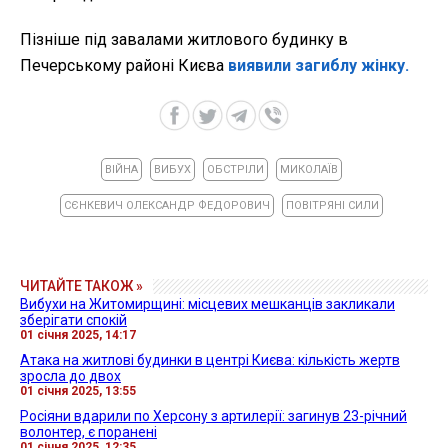
Пізніше під завалами житлового будинку в
Печерському районі Києва
виявили загиблу жінку.
ВІЙНА
ВИБУХ
ОБСТРІЛИ
МИКОЛАЇВ
СЄНКЕВИЧ ОЛЕКСАНДР ФЕДОРОВИЧ
ПОВІТРЯНІ СИЛИ
ЧИТАЙТЕ ТАКОЖ »
Вибухи на Житомирщині: місцевих мешканців закликали
зберігати спокій
01 січня 2025, 14:17
Атака на житлові будинки в центрі Києва: кількість жертв
зросла до двох
01 січня 2025, 13:55
Росіяни вдарили по Херсону з артилерії: загинув 23-річний
волонтер, є поранені
01 січня 2025, 12:35