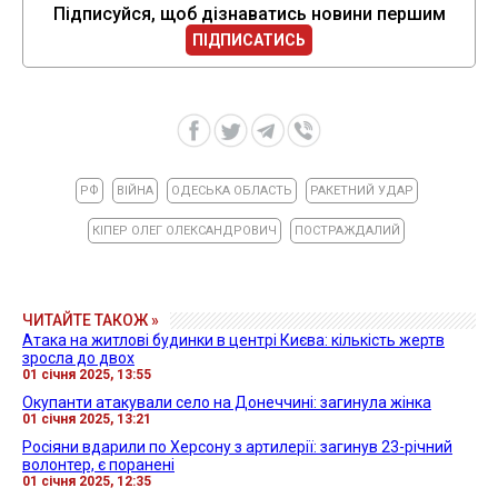
Підписуйся, щоб дізнаватись новини першим
ПІДПИСАТИСЬ
РФ
ВІЙНА
ОДЕСЬКА ОБЛАСТЬ
РАКЕТНИЙ УДАР
КІПЕР ОЛЕГ ОЛЕКСАНДРОВИЧ
ПОСТРАЖДАЛИЙ
ЧИТАЙТЕ ТАКОЖ »
Атака на житлові будинки в центрі Києва: кількість жертв
зросла до двох
01 січня 2025, 13:55
Окупанти атакували село на Донеччині: загинула жінка
01 січня 2025, 13:21
Росіяни вдарили по Херсону з артилерії: загинув 23-річний
волонтер, є поранені
01 січня 2025, 12:35