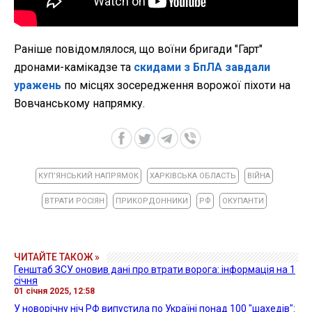
Раніше повідомлялося, що воїни бригади "Гарт"
дронами-камікадзе та
скидами з БпЛА завдали
уражень
по місцях зосередження ворожої піхоти на
Вовчанському напрямку.
КУПʼЯНСЬКИЙ НАПРЯМОК
ХАРКІВСЬКА ОБЛАСТЬ
ВІЙНА
ВТРАТИ РОСІЯН
ПРИКОРДОННИКИ
РФ
ОКУПАНТИ
ЧИТАЙТЕ ТАКОЖ »
Генштаб ЗСУ оновив дані про втрати ворога: інформація на 1
січня
01 січня 2025, 12:58
У новорічну ніч РФ випустила по Україні понад 100 "шахедів":