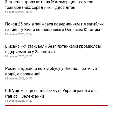
Зіткнення трьох авто на Житомирщині: семеро
травмованих, серед них – двоє дітей
08 серпня 2026, 16:26
Понад 25 років займався поверненням тіл загиблих
на війні: у Києві попрощалися з Олексієм Юковим
08 серпня 2026, 15:57
Війська РФ атакували безпілотниками промислові
підприємства у Запоріжжі
08 серпня 2026, 15:20
Росіяни вдарили по автобусу у Нікополі: загинув
водій, є поранений
08 серпня 2026, 14:50
США щомісяця постачатимуть Україні ракети для
Patriot – Зеленський
08 серпня 2026, 14:22