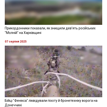
Прикордонники показали, як знищили девʼять російських
"Молній" на Харківщині
07 серпня 2025
Бійці "Фенікса" ліквідували піхоту й бронетехніку ворога на
Донеччині