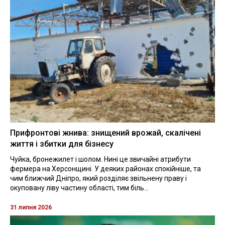
Прифронтові жнива: знищений врожай, скалічені
життя і збитки для бізнесу
Чуйка, бронежилет і шолом. Нині це звичайні атрибути
фермера на Херсонщині. У деяких районах спокійніше, та
чим ближчий Дніпро, який розділяє звільнену праву і
окуповану ліву частину області, тим біль...
31 липня 2026