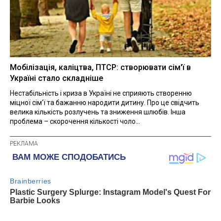
Мобілізація, каліцтва, ПТСР: створювати сім'ї в
Україні стало складніше
Нестабільність і криза в Україні не сприяють створенню
міцної сім'ї та бажанню народити дитину. Про це свідчить
велика кількість розлучень та зниження шлюбів. Інша
проблема – скорочення кількості чоло...