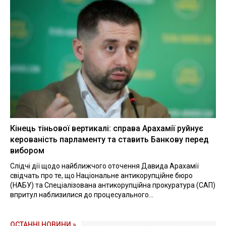
Кінець тіньової вертикалі: справа Арахамії руйнує
керованість парламенту та ставить Банкову перед
вибором
Слідчі дії щодо найближчого оточення Давида Арахамії
свідчать про те, що Національне антикорупційне бюро
(НАБУ) та Спеціалізована антикорупційна прокуратура (САП)
впритул наблизилися до процесуального...
ОСТАННІ НОВИНИ »