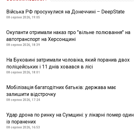
Війська РФ просунулися на Донеччині – DeepState
08 серпня 2026, 19:05
Окупанти отримали наказ про "вільне полювання" на
автотранспорт на Херсонщині
08 серпня 2026, 18:39
На Буковині затримали чоловіка, який поранив двох
поліцейських і 11 днів ховався в лісі
08 серпня 2026, 18:01
Мобілізація багатодітних батьків: держава має
залишити відстрочку
08 серпня 2026, 17:24
Удар дрона по ринку на Сумщині: у лікарні помер один
із поранених
08 серпня 2026, 16:53