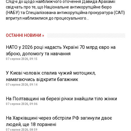
Слідчі дії щодо найближчого оточення Давида Арахамії
свідчать про те, що Національне антикорупційне бюро
(НАБУ) та Спеціалізована антикорупційна прокуратура (САП)
впритул наблизилися до процесуального...
ОСТАННІ НОВИНИ »
НАТО у 2026 році надасть Україні 70 млрд євро на
зброю, допомогу та навчання
07 серпня 2026, 09:15
У Києві чоловік спалив чужий мотоцикл,
намагаючись відкрити багажник
07 серпня 2026, 09:14
На Полтавщині на березі річки знайшли тіло жінки
07 серпня 2026, 09:06
На Харківщині через обстріли РФ загинули двоє
людей, ще 18 поранені
07 серпня 2026, 08:59