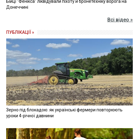
Бійці "Фенікса" ліквідували піхоту й бронетехніку ворога на
Донеччині
Всі відео »
ПУБЛІКАЦІЇ »
Зерно під блокадою: як українські фермери повторюють
уроки 4-річної давнини