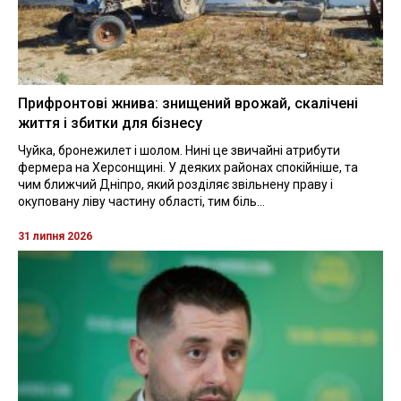
Прифронтові жнива: знищений врожай, скалічені
життя і збитки для бізнесу
Чуйка, бронежилет і шолом. Нині це звичайні атрибути
фермера на Херсонщині. У деяких районах спокійніше, та
чим ближчий Дніпро, який розділяє звільнену праву і
окуповану ліву частину області, тим біль...
31 липня 2026