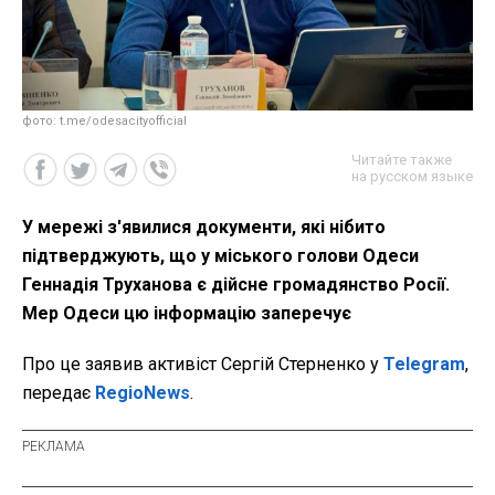
фото: t.me/odesacityofficial
Читайте также
на русском языке
У мережі з'явилися документи, які нібито
підтверджують, що у міського голови Одеси
Геннадія Труханова є дійсне громадянство Росії.
Мер Одеси цю інформацію заперечує
Про це заявив активіст Сергій Стерненко у
Telegram
,
передає
RegioNews
.