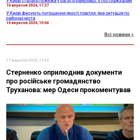
У Києві сталася пожежа у багатоповерхівці: є постраждалий
16 вересня 2024, 17:27
У Києві фіксують погіршення якості повітря: яка ситуація по
районах міста
16 вересня 2024, 10:04
Всі новини »
17 вересня 2024, 17:43
Стерненко оприлюднив документи
про російське громадянство
Труханова: мер Одеси прокоментував