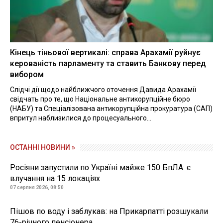
Кінець тіньової вертикалі: справа Арахамії руйнує
керованість парламенту та ставить Банкову перед
вибором
Слідчі дії щодо найближчого оточення Давида Арахамії
свідчать про те, що Національне антикорупційне бюро
(НАБУ) та Спеціалізована антикорупційна прокуратура (САП)
впритул наблизилися до процесуального...
ОСТАННІ НОВИНИ »
Росіяни запустили по Україні майже 150 БпЛА: є
влучання на 15 локаціях
07 серпня 2026, 08:50
Пішов по воду і заблукав: на Прикарпатті розшукали
76-річного пенсіонера