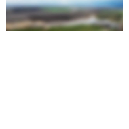
Прикордонники показали, як знищили девʼять російських
"Молній" на Харківщині
07 серпня 2025
Бійці "Фенікса" ліквідували піхоту й бронетехніку ворога на