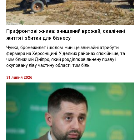
Прифронтові жнива: знищений врожай, скалічені
життя і збитки для бізнесу
Чуйка, бронежилет і шолом. Нині це звичайні атрибути
фермера на Херсонщині. У деяких районах спокійніше, та
чим ближчий Дніпро, який розділяє звільнену праву і
окуповану ліву частину області, тим біль...
31 липня 2026