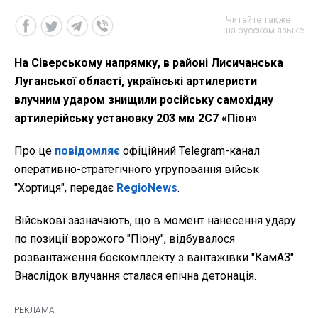
Читайте также
на русском языке
На Сіверському напрямку, в районі Лисичанська
Луганської області, українські артилеристи
влучним ударом знищили російську самохідну
артилерійську установку 203 мм 2С7 «Піон»
Про це
повідомляє
офіційний Telegram-канал
оперативно-стратегічного угруповання військ
"Хортиця", передає
RegioNews
.
Військові зазначають, що
в момент нанесення удару
по позиції ворожого "Піону", відбувалося
розвантаження боєкомплекту з вантажівки "КамАЗ".
Внаслідок влучання сталася епічна детонація.