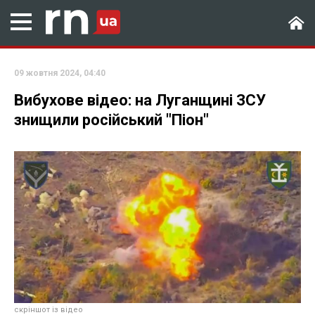
09 жовтня 2024, 04:40
Вибухове відео: на Луганщині ЗСУ
знищили російський "Піон"
скріншот із відео