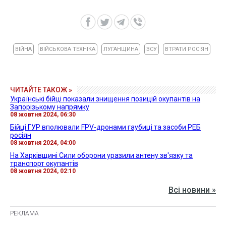
ВІЙНА
ВІЙСЬКОВА ТЕХНІКА
ЛУГАНЩИНА
ЗСУ
ВТРАТИ РОСІЯН
ЧИТАЙТЕ ТАКОЖ »
Українські бійці показали знищення позицій окупантів на
Запорізькому напрямку
08 жовтня 2024, 06:30
Бійці ГУР вполювали FPV-дронами гаубиці та засоби РЕБ
росіян
08 жовтня 2024, 04:00
На Харківщині Сили оборони уразили антену зв'язку та
транспорт окупантів
08 жовтня 2024, 02:10
Всі новини »