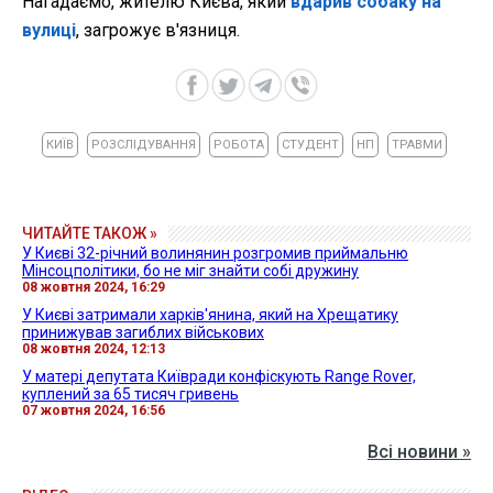
Нагадаємо, жителю Києва, який
вдарив собаку на
вулиці
, загрожує в'язниця.
КИЇВ
РОЗСЛІДУВАННЯ
РОБОТА
СТУДЕНТ
НП
ТРАВМИ
ЧИТАЙТЕ ТАКОЖ »
У Києві 32-річний волинянин розгромив приймальню
Мінсоцполітики, бо не міг знайти собі дружину
08 жовтня 2024, 16:29
У Києві затримали харків'янина, який на Хрещатику
принижував загиблих військових
08 жовтня 2024, 12:13
У матері депутата Київради конфіскують Range Rover,
куплений за 65 тисяч гривень
07 жовтня 2024, 16:56
Всі новини »