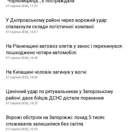
"Чорноморець", є постраждала
07 серпня 2026, 17:27
У Дніпровському районі через ворожий удар
спалахнули склади логістичної компанії
07 серпня 2026, 16:57
На Рівненщині автовоз злетів у занос і перекинувся:
пошкоджено чотири автомобілі
07 серпня 2026, 16:45
На Київщині чоловік загинув у вогні
07 серпня 2026, 16:30
Цинічний удар по рятувальниках у Запорізькому
районі: двоє бійців ДСНС дістали поранення
07 серпня 2026, 16:27
Ворожі обстріли на Запоріжжі: понад 5 тисяч
споживачів залишилися без світла
07 серпня 2026, 15:59