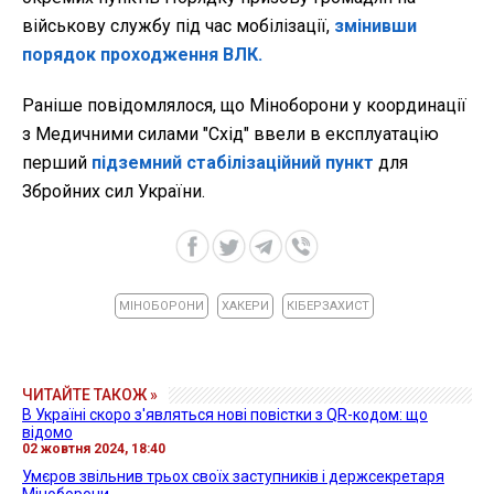
військову службу під час мобілізації,
змінивши
порядок проходження ВЛК.
Раніше повідомлялося, що Міноборони у координації
з Медичними силами "Схід" ввели в експлуатацію
перший
підземний стабілізаційний пункт
для
Збройних сил України.
МІНОБОРОНИ
ХАКЕРИ
КІБЕРЗАХИСТ
ЧИТАЙТЕ ТАКОЖ »
В Україні скоро з'являться нові повістки з QR-кодом: що
відомо
02 жовтня 2024, 18:40
Умєров звільнив трьох своїх заступників і держсекретаря