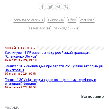
ХАРКІВСЬКА ОБЛАСТЬ
ВОВЧАНСЬК
ВІЙНА
ОКУПАНТИ
ВТРАТИ РОСІЯН
ПРИКОРДОННИКИ
ЧИТАЙТЕ ТАКОЖ »
Захлинувся: ГУР вивело з ладу російський тральщик
"Олександр Обухов"
07 жовтня 2024, 21:10
Генштаб ЗСУ оновив дані про втрати Росії у війні: інформація
на 7 жовтня
07 жовтня 2024, 09:51
Генштаб ЗСУ підтвердив удар по нафтовому терміналу в
окупованій Феодосії
07 жовтня 2024, 08:54
Всі новини »