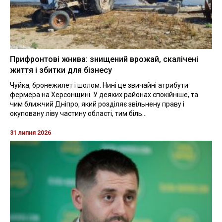
Прифронтові жнива: знищений врожай, скалічені
життя і збитки для бізнесу
Чуйка, бронежилет і шолом. Нині це звичайні атрибути
фермера на Херсонщині. У деяких районах спокійніше, та
чим ближчий Дніпро, який розділяє звільнену праву і
окуповану ліву частину області, тим біль...
31 липня 2026