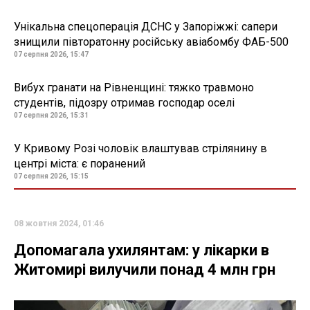
Унікальна спецоперація ДСНС у Запоріжжі: сапери
знищили півторатонну російську авіабомбу ФАБ-500
07 серпня 2026, 15:47
Вибух гранати на Рівненщині: тяжко травмоно
студентів, підозру отримав господар оселі
07 серпня 2026, 15:31
У Кривому Розі чоловік влаштував стрілянину в
центрі міста: є поранений
07 серпня 2026, 15:15
08 жовтня 2024, 01:46
Допомагала ухилянтам: у лікарки в
Житомирі вилучили понад 4 млн грн