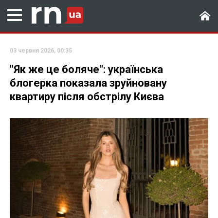
03 червня 2026, 00:35
"Як же це боляче": українська
блогерка показала зруйновану
квартиру після обстрілу Києва