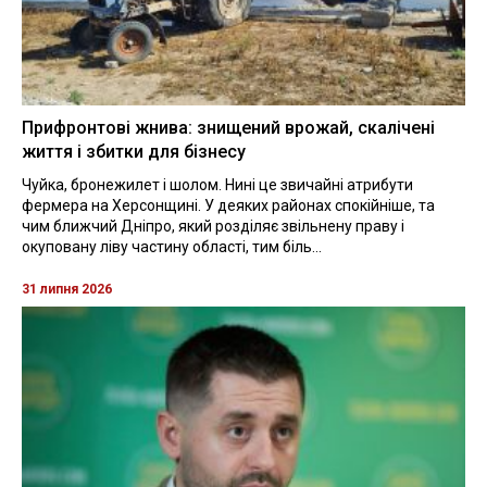
Прифронтові жнива: знищений врожай, скалічені
життя і збитки для бізнесу
Чуйка, бронежилет і шолом. Нині це звичайні атрибути
фермера на Херсонщині. У деяких районах спокійніше, та
чим ближчий Дніпро, який розділяє звільнену праву і
окуповану ліву частину області, тим біль...
31 липня 2026