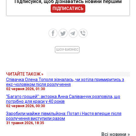
Підписуйся, щоб дізнаватись новини першим
ПІДПИСАТИСЬ
ШОУ-БИЗНЕС
ЧИТАЙТЕ ТАКОЖ »
Співачка Олена Тополя зізналась, чи хотіла примиритись з
екс-чоловіком після розлучення
02 червня 2026, 01:30
"Багато грошей": акторка Анна Саліванчук розповіла, що
потрібно для краси у 40 років
02 червня 2026, 00:30
Заробили майже півмільйона: Потап і Настя вперше після
розлучення виступили разом
31 травня 2026, 18:35
Всі новини »