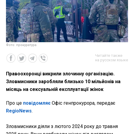
Фото: прокуратура
Читайте также
на русском языке
Правоохоронці викрили злочинну організацію.
Зловмисники заробляли близько 10 мільйонів на
місяць на сексуальній експлуатації жінок
Про це
повідомляє
Офіс генпрокурора, передає
RegioNews
.
Зловмисники діяли з лютого 2024 року до травня