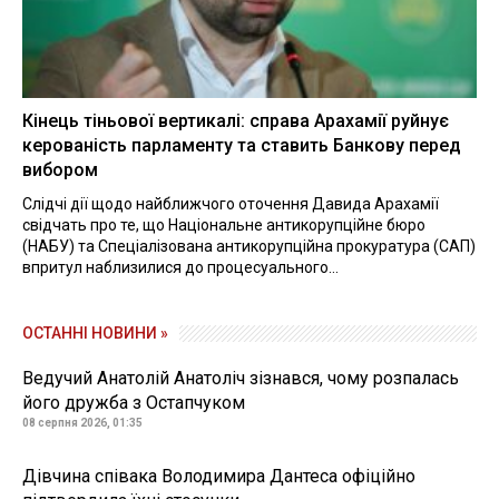
Кінець тіньової вертикалі: справа Арахамії руйнує
керованість парламенту та ставить Банкову перед
вибором
Слідчі дії щодо найближчого оточення Давида Арахамії
свідчать про те, що Національне антикорупційне бюро
(НАБУ) та Спеціалізована антикорупційна прокуратура (САП)
впритул наблизилися до процесуального...
ОСТАННІ НОВИНИ »
Ведучий Анатолій Анатоліч зізнався, чому розпалась
його дружба з Остапчуком
08 серпня 2026, 01:35
Дівчина співака Володимира Дантеса офіційно