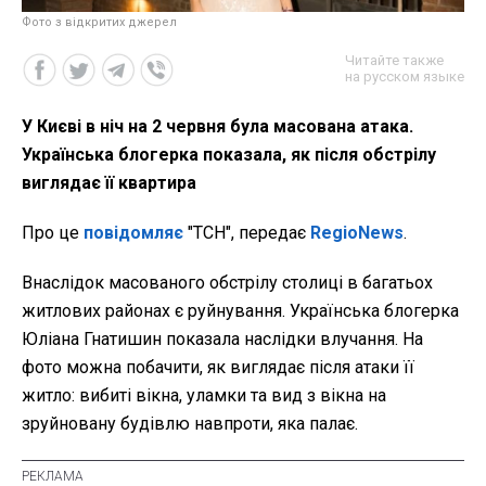
Фото з відкритих джерел
Читайте также
на русском языке
У Києві в ніч на 2 червня була масована атака.
Українська блогерка показала, як після обстрілу
виглядає її квартира
Про це
повідомляє
"ТСН", передає
RegioNews
.
Внаслідок масованого обстрілу столиці в багатьох
житлових районах є руйнування. Українська блогерка
Юліана Гнатишин показала наслідки влучання. На
фото можна побачити, як виглядає після атаки її
житло: вибиті вікна, уламки та вид з вікна на
зруйновану будівлю навпроти, яка палає.