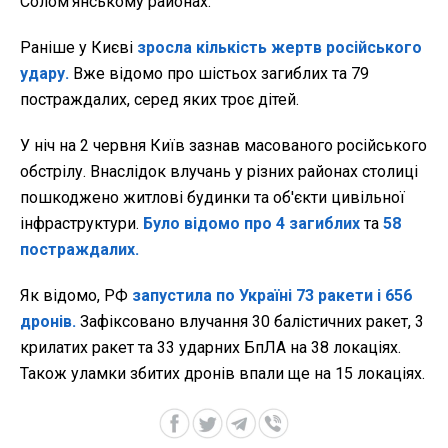
Солом’янському районах.
Раніше у Києві
зросла кількість жертв російського
удару.
Вже відомо про шістьох загиблих та 79
постраждалих, серед яких троє дітей.
У ніч на 2 червня Київ зазнав масованого російського
обстрілу. Внаслідок влучань у різних районах столиці
пошкоджено житлові будинки та об'єкти цивільної
інфраструктури.
Було відомо про 4 загиблих
та
58
постраждалих.
Як відомо, РФ
запустила по Україні 73 ракети і 656
дронів.
Зафіксовано влучання 30 балістичних ракет, 3
крилатих ракет та 33 ударних БпЛА на 38 локаціях.
Також уламки збитих дронів впали ще на 15 локаціях.