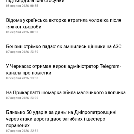
підтвердила їхні стосунки
08 серпня 2026, 00:55
Відома українська акторка втратила чоловіка після
тяжкої хвороби
08 серпня 2026, 00:30
Бензин стрімко падає: як змінились цінники на АЗС
07 серпня 2026, 23:50
У Черкасах отримав вирок адміністратор Telegram-
канала про повістки
07 серпня 2026, 23:30
На Прикарпатті іномарка збила маленького хлопчика
07 серпня 2026, 23:00
Близько 50 ударів за день: на Дніпропетровщині
через атаки ворога двоє загиблих і шестеро
поранених
07 серпня 2026, 22:54