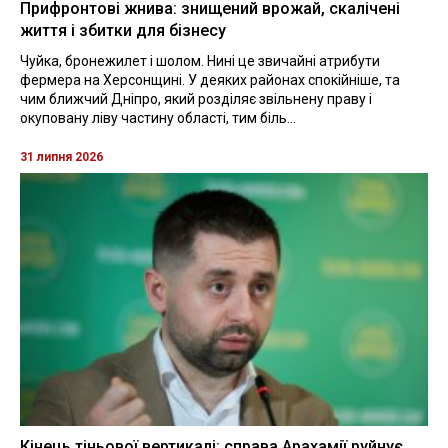
Прифронтові жнива: знищений врожай, скалічені
життя і збитки для бізнесу
Чуйка, бронежилет і шолом. Нині це звичайні атрибути
фермера на Херсонщині. У деяких районах спокійніше, та
чим ближчий Дніпро, який розділяє звільнену праву і
окуповану ліву частину області, тим біль...
31 липня 2026
Кінець тіньової вертикалі: справа Арахамії руйнує