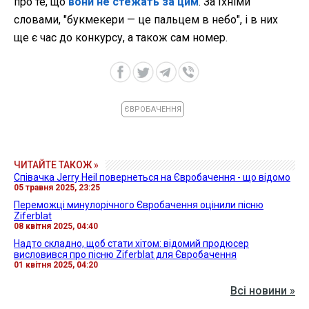
про те, що
вони не стежать за цим
. За їхніми
словами, "букмекери — це пальцем в небо", і в них
ще є час до конкурсу, а також сам номер.
ЄВРОБАЧЕННЯ
ЧИТАЙТЕ ТАКОЖ »
Співачка Jerry Heil повернеться на Євробачення - що відомо
05 травня 2025, 23:25
Переможці минулорічного Євробачення оцінили пісню
Ziferblat
08 квітня 2025, 04:40
Надто складно, щоб стати хітом: відомий продюсер
висловився про пісню Ziferblat для Євробачення
01 квітня 2025, 04:20
Всі новини »