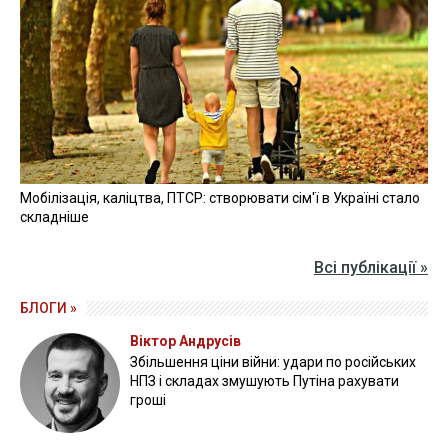
Мобілізація, каліцтва, ПТСР: створювати сім'ї в Україні стало
складніше
Всі публікації »
БЛОГИ »
Віктор Андрусів
Збільшення ціни війни: удари по російських
НПЗ і складах змушують Путіна рахувати
гроші