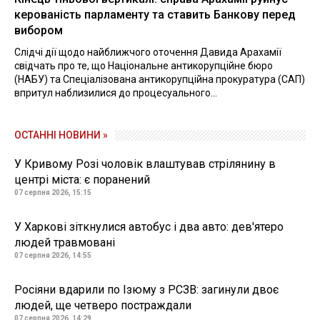
керованість парламенту та ставить Банкову перед
вибором
Слідчі дії щодо найближчого оточення Давида Арахамії
свідчать про те, що Національне антикорупційне бюро
(НАБУ) та Спеціалізована антикорупційна прокуратура (САП)
впритул наблизилися до процесуального...
ОСТАННІ НОВИНИ »
У Кривому Розі чоловік влаштував стрілянину в
центрі міста: є поранений
07 серпня 2026, 15:15
У Харкові зіткнулися автобус і два авто: дев'ятеро
людей травмовані
07 серпня 2026, 14:55
Росіяни вдарили по Ізюму з РСЗВ: загинули двоє
людей, ще четверо постраждали
07 серпня 2026, 14:29