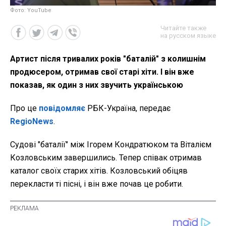
Фото: YouTube
Читайте также
на русском языке
Артист після тривалих років "баталій" з колишнім
продюсером, отримав свої старі хіти. І він вже
показав, як один з них звучить українською
Про це
повідомляє
РБК-Україна, передає
RegioNews
.
Судові "баталії" між Ігорем Кондратюком та Віталієм
Козловським завершились. Тепер співак отримав
каталог своїх старих хітів. Козловський обіцяв
перекласти ті пісні, і він вже почав це робити.