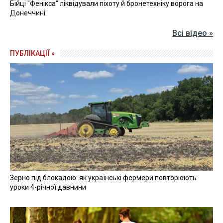
Бійці "Фенікса" ліквідували піхоту й бронетехніку ворога на
Донеччині
Всі відео »
ПУБЛІКАЦІЇ »
Зерно під блокадою: як українські фермери повторюють
уроки 4-річної давнини