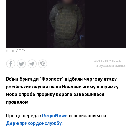
фото: ДПСУ
Читайте также
на русском языке
Воїни бригади "Форпост" відбили чергову атаку
російських окупантів на Вовчанському напрямку.
Нова спроба прориву ворога завершилася
провалом
Про це передає
RegioNews
із посиланням на
Держприкордонслужбу.