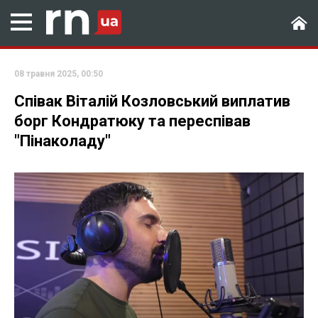
08 травня 2025, 00:50
Співак Віталій Козловський виплатив
борг Кондратюку та переспівав
"Пінаколаду"